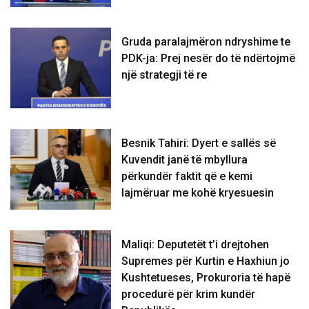
Gruda paralajmëron ndryshime te
PDK-ja: Prej nesër do të ndërtojmë
një strategji të re
Besnik Tahiri: Dyert e sallës së
Kuvendit janë të mbyllura
përkundër faktit që e kemi
lajmëruar me kohë kryesuesin
Maliqi: Deputetët t’i drejtohen
Supremes për Kurtin e Haxhiun jo
Kushtetueses, Prokuroria të hapë
procedurë për krim kundër