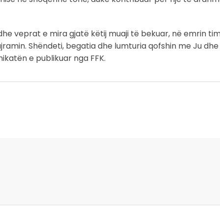
 dhe veprat e mira gjatë këtij muaji të bekuar, në emrin ti
Bajramin. Shëndeti, begatia dhe lumturia qofshin me Ju dhe
nikatën e publikuar nga FFK.