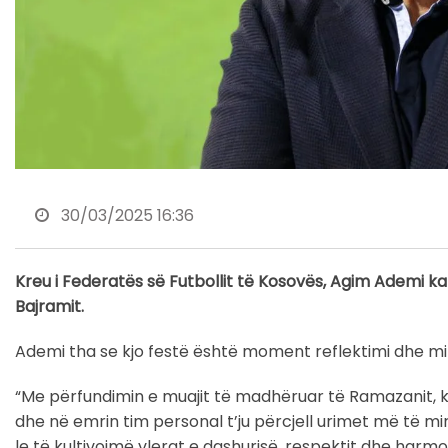
30/03/2025 16:36
Kreu i Federatës së Futbollit të Kosovës, Agim Ademi ka
Bajramit.
Ademi tha se kjo festë është moment reflektimi dhe mirën
“Me përfundimin e muajit të madhëruar të Ramazanit, k
dhe në emrin tim personal t’ju përcjell urimet më të mir
le të kultivojmë vlerat e dashurisë, respektit dhe har