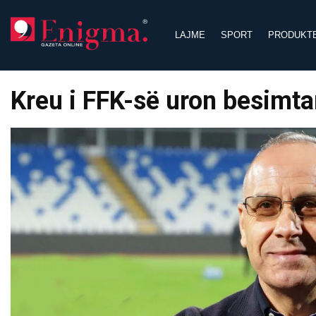
Skip
to
LAJME
SPORT
PRODUKT
content
Kreu i FFK-së uron besimtar