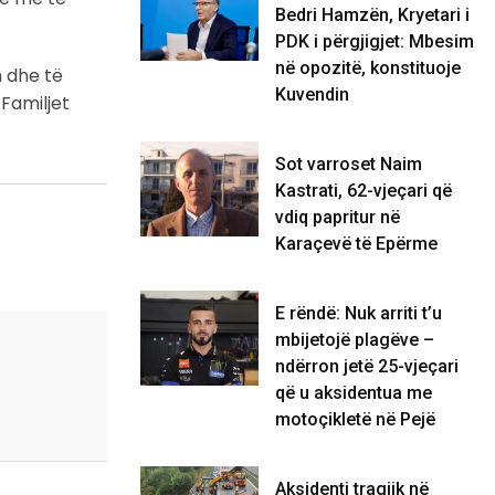
Bedri Hamzën, Kryetari i
PDK i përgjigjet: Mbesim
në opozitë, konstituoje
m dhe të
Kuvendin
 Familjet
Sot varroset Naim
Kastrati, 62-vjeçari që
vdiq papritur në
Karaçevë të Epërme
E rëndë: Nuk arriti t’u
mbijetojë plagëve –
ndërron jetë 25-vjeçari
që u aksidentua me
motoçikletë në Pejë
Aksidenti tragjik në