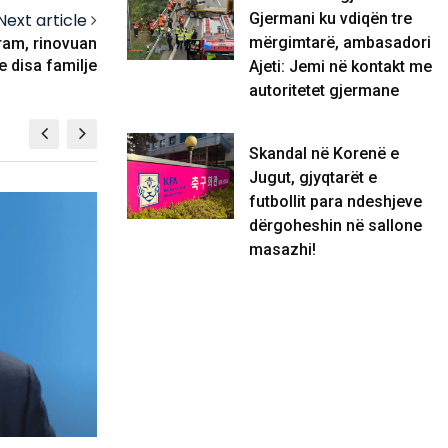
Gjermani ku vdiqën tre
Next article
mërgimtarë, ambasadori
jram, rinovuan
 disa familje
Ajeti: Jemi në kontakt me
autoritetet gjermane
Skandal në Korenë e
Jugut, gjyqtarët e
futbollit para ndeshjeve
SPORT
dërgoheshin në sallone
masazhi!