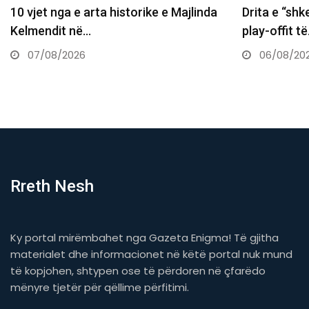
Drita e “shkel” Tre Fiorin, një hap larg
Daut Haradi
play-offit të…
sheh kombi
06/08/2026
06/08/20
Rreth Nesh
Ky portal mirëmbahet nga Gazeta Enigma! Të gjitha
materialet dhe informacionet në këtë portal nuk mund
të kopjohen, shtypen ose të përdoren në çfarëdo
mënyre tjetër për qëllime përfitimi.