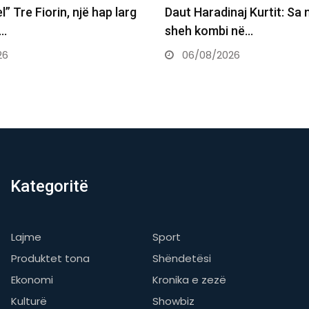
naj Kurtit: Sa mirë po të
Kjo legjendë e futbollit 
 në…
postin e Infantinos…
26
06/08/2026
Kategoritë
Lajme
Sport
Produktet tona
Shëndetësi
Ekonomi
Kronika e zezë
Kulturë
Showbiz