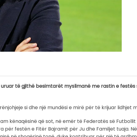
 uruar të gjithë besimtarët myslimanë me rastin e festës 
johjeje si dhe një mundësi e mirë për të krijuar lidhjet m
am kënaqësinë që sot, në emër të Federatës së Futbollit
a për festën e Fitër Bajramit për Ju dhe Familjet tuaja. N
monisë në shoqërinë tonë, duke kontribuar për një të ardh