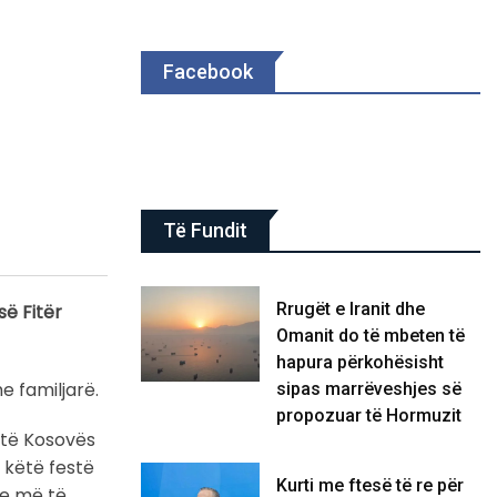
Facebook
Të Fundit
Rrugët e Iranit dhe
së Fitër
Omanit do të mbeten të
hapura përkohësisht
e familjarë.
sipas marrëveshjes së
propozuar të Hormuzit
 të Kosovës
ë këtë festë
Kurti me ftesë të re për
me më të