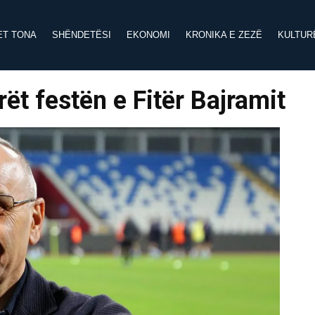
ET TONA
SHËNDETËSI
EKONOMI
KRONIKA E ZEZË
KULTUR
ët festën e Fitër Bajramit