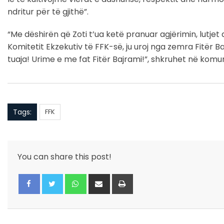
ndritur për të gjithë”.
“Me dëshirën që Zoti t’ua ketë pranuar agjërimin, lutjet
Komitetit Ekzekutiv të FFK-së, ju uroj nga zemra Fitër 
tuaja! Urime e me fat Fitër Bajrami!”, shkruhet në komu
Tags:
FFK
You can share this post!
Whatsapp
Share
Print
via
Email
Facebook
Twitter