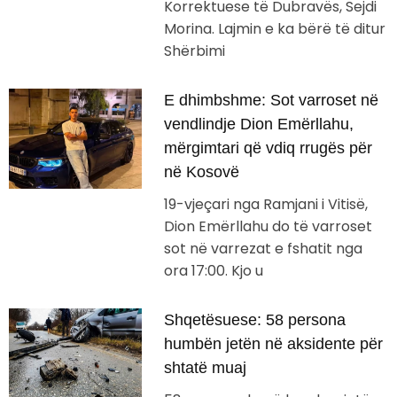
Korrektuese të Dubravës, Sejdi
Morina. Lajmin e ka bërë të ditur
Shërbimi
E dhimbshme: Sot varroset në
vendlindje Dion Emërllahu,
mërgimtari që vdiq rrugës për
në Kosovë
19-vjeçari nga Ramjani i Vitisë,
Dion Emërllahu do të varroset
sot në varrezat e fshatit nga
ora 17:00. Kjo u
Shqetësuese: 58 persona
humbën jetën në aksidente për
shtatë muaj