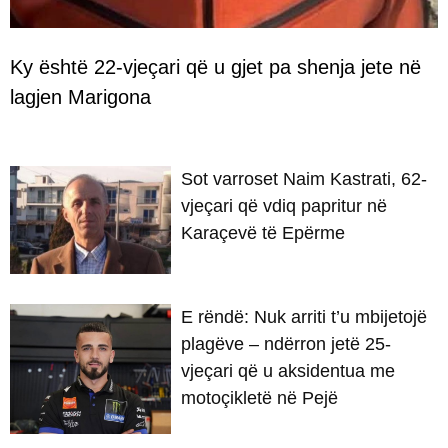
Ky është 22-vjeçari që u gjet pa shenja jete në
lagjen Marigona
Sot varroset Naim Kastrati, 62-
vjeçari që vdiq papritur në
Karaçevë të Epërme
E rëndë: Nuk arriti t’u mbijetojë
plagëve – ndërron jetë 25-
vjeçari që u aksidentua me
motoçikletë në Pejë