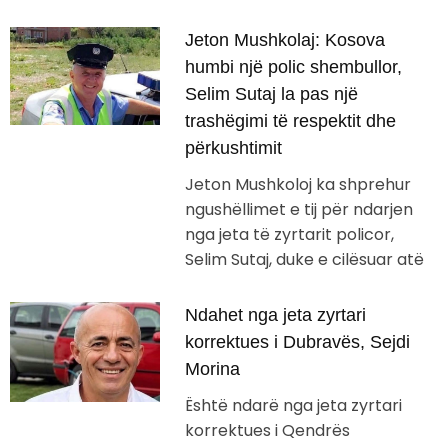
Jeton Mushkolaj: Kosova
humbi një polic shembullor,
Selim Sutaj la pas një
trashëgimi të respektit dhe
përkushtimit
Jeton Mushkoloj ka shprehur
ngushëllimet e tij për ndarjen
nga jeta të zyrtarit policor,
Selim Sutaj, duke e cilësuar atë
Ndahet nga jeta zyrtari
korrektues i Dubravës, Sejdi
Morina
Është ndarë nga jeta zyrtari
korrektues i Qendrës