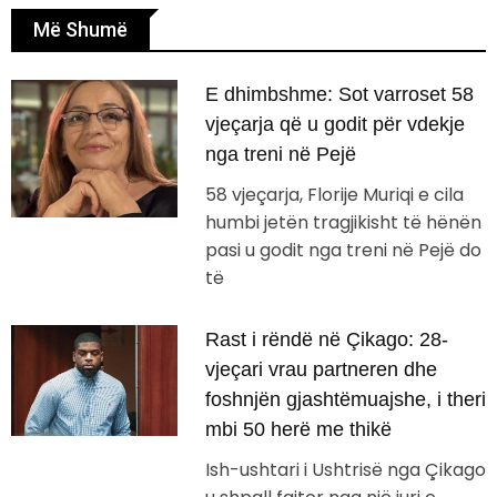
Më Shumë
E dhimbshme: Sot varroset 58
vjeçarja që u godit për vdekje
nga treni në Pejë
58 vjeçarja, Florije Muriqi e cila
humbi jetën tragjikisht të hënën
pasi u godit nga treni në Pejë do
të
Rast i rëndë në Çikago: 28-
vjeçari vrau partneren dhe
foshnjën gjashtëmuajshe, i theri
mbi 50 herë me thikë
Ish-ushtari i Ushtrisë nga Çikago