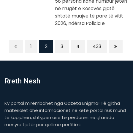
58 persona kanë humbur jetën
në rrugët e Kosovës gjatë
shtatë muajve të parë të vitit
2026, ndërsa Policia e
1
2
3
4
433
Rreth Nesh
Ky portal mirëmbahet nga Gazeta Enigma! Të gjitha
materialet dhe informacionet në këtë portal nuk mund
të kopjohen, shtypen ose të përdoren në çfarëdo
mënyre tjetër për qëllime përfitimi.