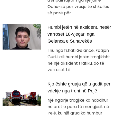
u shpall fajtor nga një juri e
Oahu-së për vrasje të shkallës
së parë për
Humbi jetën në aksident, nesër
varroset 18-vjeçari nga
Gelanca e Suharekës
I riu nga fshati Gelancë, Fatijon
Guri, i cili humbi jetën tragjikisht
në një aksident trafiku, do të
varroset të
Kjo është gruaja që u godit për
vdekje nga treni në Pejë
Një ngjarje tragjike ka ndodhur
në orët e para të mëngjesit në
Pejë, ku një grua ka humbur