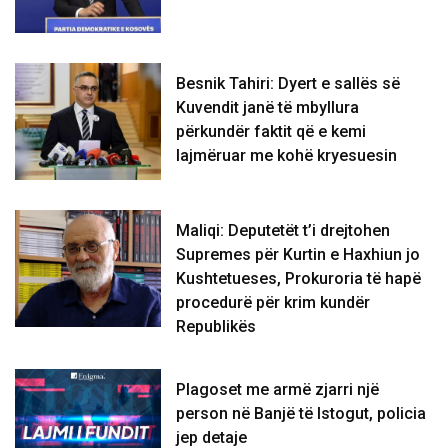
Besnik Tahiri: Dyert e sallës së
Kuvendit janë të mbyllura
përkundër faktit që e kemi
lajmëruar me kohë kryesuesin
Maliqi: Deputetët t’i drejtohen
Supremes për Kurtin e Haxhiun jo
Kushtetueses, Prokuroria të hapë
procedurë për krim kundër
Republikës
Plagoset me armë zjarri një
person në Banjë të Istogut, policia
jep detaje