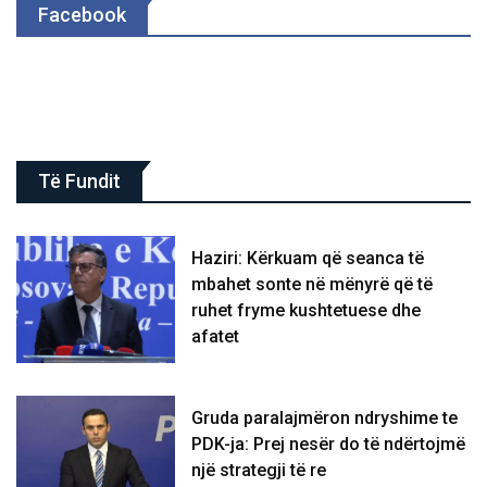
Facebook
Të Fundit
Haziri: Kërkuam që seanca të
mbahet sonte në mënyrë që të
ruhet fryme kushtetuese dhe
afatet
Gruda paralajmëron ndryshime te
PDK-ja: Prej nesër do të ndërtojmë
një strategji të re