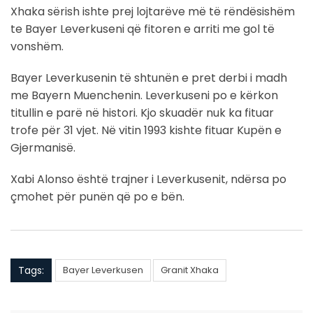
Xhaka sërish ishte prej lojtarëve më të rëndësishëm
te Bayer Leverkuseni që fitoren e arriti me gol të
vonshëm.
Bayer Leverkusenin të shtunën e pret derbi i madh
me Bayern Muenchenin. Leverkuseni po e kërkon
titullin e parë në histori. Kjo skuadër nuk ka fituar
trofe për 31 vjet. Në vitin 1993 kishte fituar Kupën e
Gjermanisë.
Xabi Alonso është trajner i Leverkusenit, ndërsa po
çmohet për punën që po e bën.
Tags:
Bayer Leverkusen
Granit Xhaka