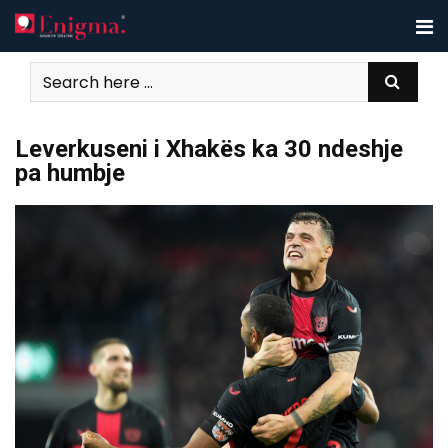
Skip
to
content
Leverkuseni i Xhakës ka 30 ndeshje
pa humbje