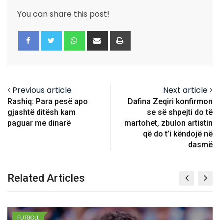
You can share this post!
Whatsapp
Share
Print
via
Email
Previous article
Next article
Rashiq: Para pesë apo
Dafina Zeqiri konfirmon
gjashtë ditësh kam
se së shpejti do të
paguar me dinarë
martohet, zbulon artistin
që do t’i këndojë në
dasmë
Related Articles
FUTBOLL