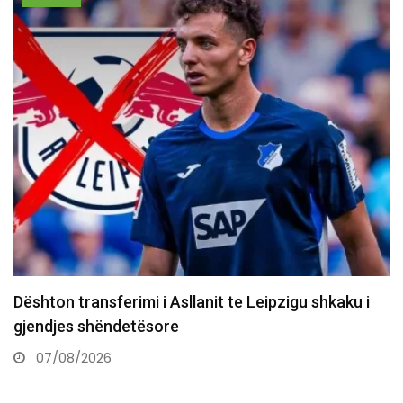
10 vjet nga e arta historike e Majlinda Kelmendit
në…
07/08/2026