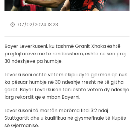
07/02/2024 13:23
Bayer Leverkuseni, ku tashmë Granit Xhaka është
prej lojtarëve më të rëndësishëm, është në seri prej
30 ndeshjeve pa humbje.
Leverkuseni është vetëm ekipi i dytë gjerman që nuk
ka pësuar humbje në 30 ndeshje rresht në të gjitha
garat. Bayer Leverkusen tani është vetëm dy ndeshje
larg rekordit që e mban Bayerni.
Leverkuseni të martën mbrëma fitoi 3:2 ndaj
Stuttgartit dhe u kualifikua në gjysmëfinale të Kupës
së Gjermanisë.