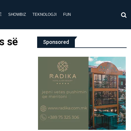
Ë
SHOWBIZ
TEKNOLOGJI
FUN
s së
Sponsored