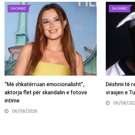
SHOWBIZ
SHOWBIZ
Dëshmi të reja hedhin dritë mbi
Revista pres
vrasjen e Tupac Shakur
Sunny Hill:
06/08/2026
05/08/20