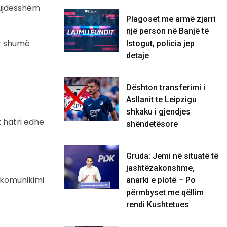
 kujdesshëm
Plagoset me armë zjarri
një person në Banjë të
ur shumë
Istogut, policia jep
detaje
Dështon transferimi i
Asllanit te Leipzigu
shkaku i gjendjes
 hatri edhe
shëndetësore
Gruda: Jemi në situatë të
jashtëzakonshme,
ë komunikimi
anarki e plotë – Po
përmbyset me qëllim
rendi Kushtetues