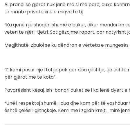
Ai pranoi se gjërat nuk janë më si më parë, duke konfir
të ruante privatësinë e miqve të tij.
“Ka qenë një shoqëri shumë e bukur, dikur mendonim se
veten te njëri-tjetri. Sot gëzojmë raport, por natyrisht j
Megjithatë, zbuloi se ku qëndron e vërteta e mungesës s
“E kemi pasur një ftohje pak për disa çështje, që ësht
për gjërat më të kota”.
Pavarësisht kësaj, ish-banori duket se i ka lënë dyert e
“Unë i respektoj shumë, i dua dhe kam për të vazhduar t
është çelësi i gjithçkaje. Kemi me i zgjidh krejt… mirë jemi