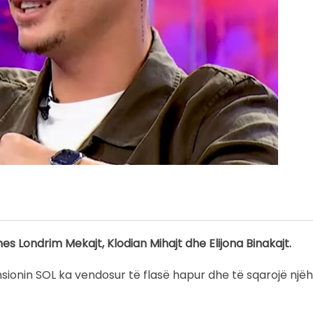
es Londrim Mekajt, Klodian Mihajt dhe Elijona Binakajt.
emsionin SOL ka vendosur të flasë hapur dhe të sqarojë një