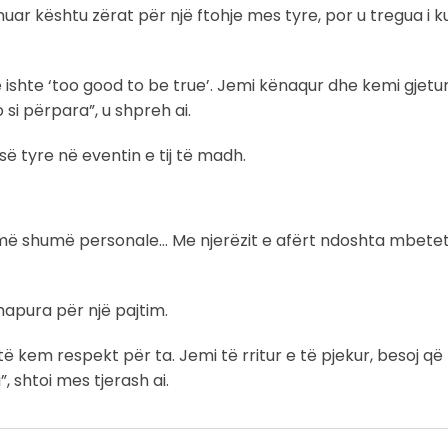
muar kështu zërat për një ftohje mes tyre, por u tregua i
 ishte ‘too good to be true’. Jemi kënaqur dhe kemi gjet
o si përpara”, u shpreh ai.
ë tyre në eventin e tij të madh.
ë më shumë personale… Me njerëzit e afërt ndoshta mbetet
 hapura për një pajtim.
ë kem respekt për ta. Jemi të rritur e të pjekur, besoj q
”, shtoi mes tjerash ai.