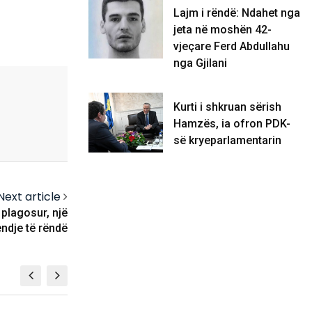
Lajm i rëndë: Ndahet nga
jeta në moshën 42-
vjeçare Ferd Abdullahu
nga Gjilani
Kurti i shkruan sërish
Hamzës, ia ofron PDK-
së kryeparlamentarin
Next article
 plagosur, një
endje të rëndë