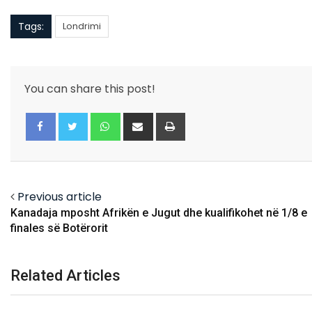
Tags:
Londrimi
You can share this post!
Whatsapp
Share
Print
via
Email
Facebook
Twitter
Previous article
Kanadaja mposht Afrikën e Jugut dhe kualifikohet në 1/8 e
finales së Botërorit
Related Articles