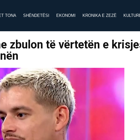
ET TONA
SHËNDETËSI
EKONOMI
KRONIKA E ZEZË
KULTUR
 zbulon të vërtetën e krisje
onën