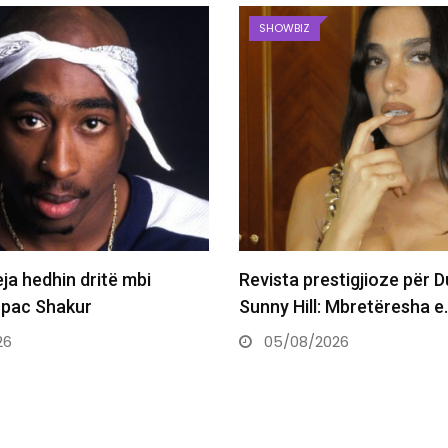
SHOWBIZ
tigjioze për Dua Lipën në
Katy Perry nga Sunny Hill
 Mbretëresha e…
Kotor me Turedaun,…
26
05/08/2026