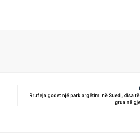
Rrufeja godet një park argëtimi në Suedi, disa të
grua në gj