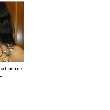
SHOWBIZ
 shkon në
Alba vjen me rekomandim: Veç kështu
kalohet rruga në trafik
05/08/2026