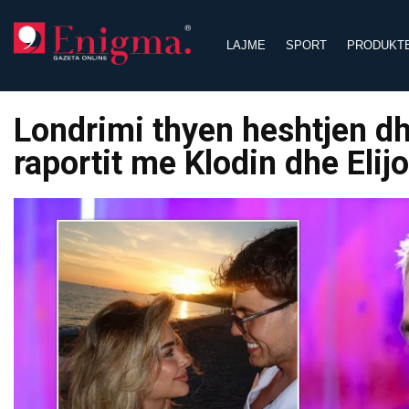
Skip
to
LAJME
SPORT
PRODUKT
content
Londrimi thyen heshtjen dhe
raportit me Klodin dhe Elij