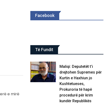
Facebook
Të Fundit
Maliqi: Deputetët t’i
drejtohen Supremes për
Kurtin e Haxhiun jo
Kushtetueses,
Prokuroria të hapë
herë e mirë
procedurë për krim
kundër Republikës