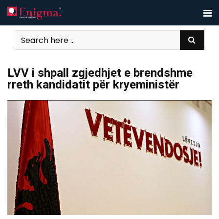
Skip
to
content
LVV i shpall zgjedhjet e brendshme
rreth kandidatit për kryeministër