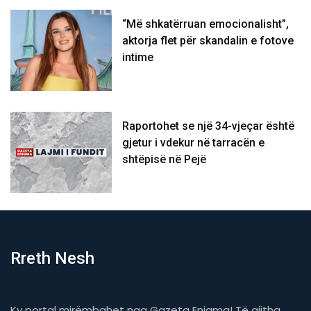
“Më shkatërruan emocionalisht”,
aktorja flet për skandalin e fotove
intime
Raportohet se një 34-vjeçar është
gjetur i vdekur në tarracën e
shtëpisë në Pejë
Rreth Nesh
Ky portal mirëmbahet nga Gazeta Enigma! Të gjitha