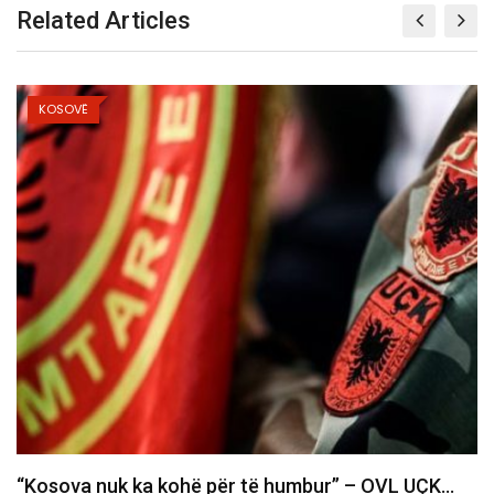
Related Articles
KOSOVË
Haziri bën thirrje për bashkëpunim: Kur nuk