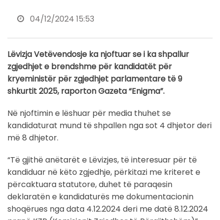
04/12/2024 15:53
Lëvizja Vetëvendosje ka njoftuar se i ka shpallur
zgjedhjet e brendshme për kandidatët për
kryeministër për zgjedhjet parlamentare të 9
shkurtit 2025, raporton Gazeta “Enigma”.
Në njoftimin e lëshuar për media thuhet se
kandidaturat mund të shpallen nga sot 4 dhjetor deri
më 8 dhjetor.
“Të gjithë anëtarët e Lëvizjes, të interesuar për të
kandiduar në këto zgjedhje, përkitazi me kriteret e
përcaktuara statutore, duhet të paraqesin
deklaratën e kandidaturës me dokumentacionin
shoqërues nga data 4.12.2024 deri me datë 8.12.2024