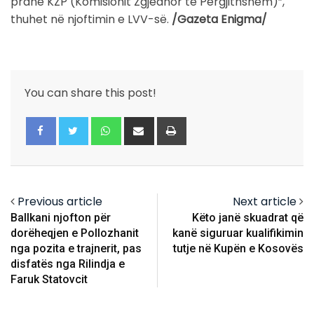
pranë KZP (Komisionit Zgjedhor të Përgjithshëm)”,
thuhet në njoftimin e LVV-së.
/Gazeta Enigma/
You can share this post!
Whatsapp
Share
Print
via
Email
Previous article
Next article
Ballkani njofton për
Këto janë skuadrat që
dorëheqjen e Pollozhanit
kanë siguruar kualifikimin
nga pozita e trajnerit, pas
tutje në Kupën e Kosovës
disfatës nga Rilindja e
Faruk Statovcit