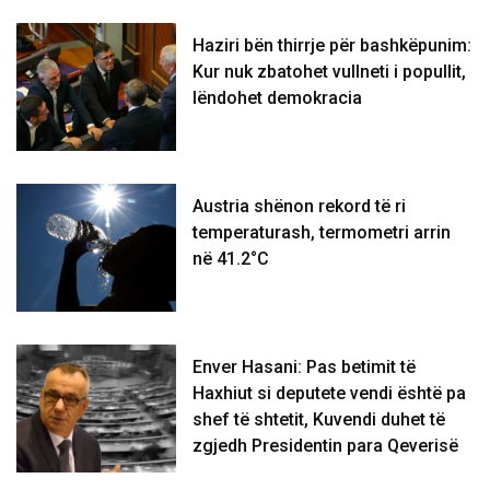
Haziri bën thirrje për bashkëpunim:
Kur nuk zbatohet vullneti i popullit,
lëndohet demokracia
Austria shënon rekord të ri
temperaturash, termometri arrin
në 41.2°C
Enver Hasani: Pas betimit të
Haxhiut si deputete vendi është pa
shef të shtetit, Kuvendi duhet të
zgjedh Presidentin para Qeverisë