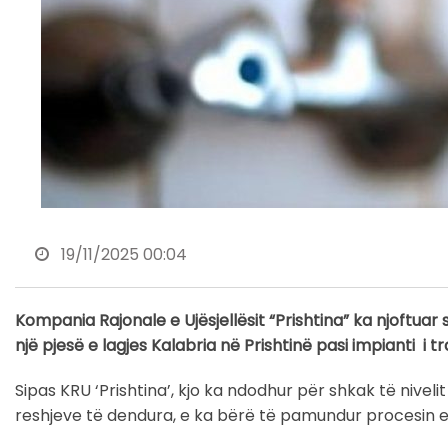
19/11/2025 00:04
Kompania Rajonale e Ujësjellësit “Prishtina” ka njoftua
një pjesë e lagjes Kalabria në Prishtinë pasi impianti i tr
Sipas KRU ‘Prishtina’, kjo ka ndodhur për shkak të nivelit
reshjeve të dendura, e ka bërë të pamundur procesin e tr