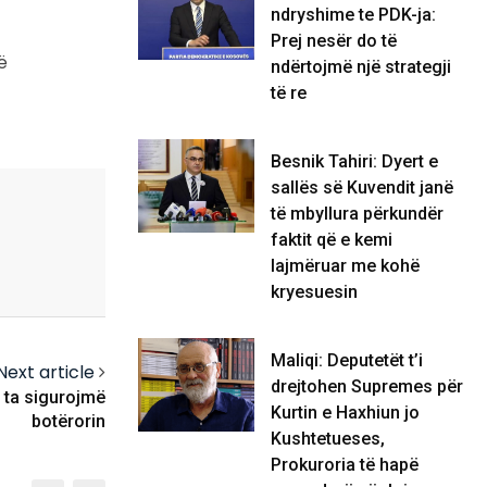
ndryshime te PDK-ja:
Prej nesër do të
ë
ndërtojmë një strategji
të re
Besnik Tahiri: Dyert e
sallës së Kuvendit janë
të mbyllura përkundër
faktit që e kemi
lajmëruar me kohë
kryesuesin
Maliqi: Deputetët t’i
Next article
drejtohen Supremes për
ë ta sigurojmë
Kurtin e Haxhiun jo
botërorin
Kushtetueses,
Prokuroria të hapë