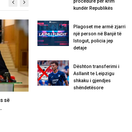
procedurë për krim
kundër Republikës
KOSOVË
Plagoset me armë zjarri
një person në Banjë të
Istogut, policia jep
detaje
Dështon transferimi i
Asllanit te Leipzigu
shkaku i gjendjes
shëndetësore
tët t’i drejtohen
Plagoset me armë zjarri nj
 Kurtin e Haxhiun jo…
Banjë të Istogut,…
07/08/2026