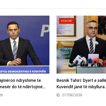
KOSOVË
KOSOVË
Besnik Tahiri: Dyert e sallës së
Maliqi: Depute
Kuvendit janë të mbyllura…
Supremes për
07/08/2026
07/08/2026