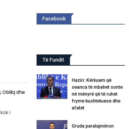
Facebook
Të Fundit
Haziri: Kërkuam që
seanca të mbahet sonte
, Obiliq dhe
në mënyrë që të ruhet
fryme kushtetuese dhe
afatet
kak i
Gruda paralajmëron