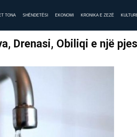
ET TONA
SHËNDETËSI
EKONOMI
KRONIKA E ZEZË
KULTUR
 Drenasi, Obiliqi e një pjes