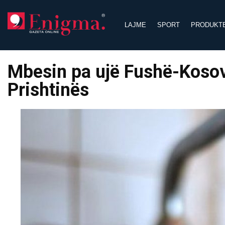
Skip
to
LAJME
SPORT
PRODUKT
content
Mbesin pa ujë Fushë-Kosova,
Prishtinës