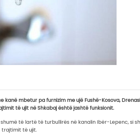
r se kanë mbetur pa furnizim me ujë Fushë-Kosova, Drenasi
ajtimit të ujit në Shkabaj është jashtë funksionit.
 shumë të lartë të turbullirës në kanalin Ibër-Lepenc, si sh
ajtimit të ujit.