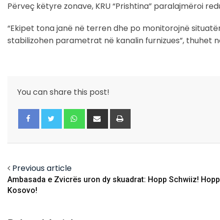
Përveç këtyre zonave, KRU “Prishtina” paralajmëroi red
“Ekipet tona janë në terren dhe po monitorojnë situatë
stabilizohen parametrat në kanalin furnizues”, thuhet n
You can share this post!
Whatsapp
Share
Print
via
Email
Facebook
Twitter
Previous article
Ambasada e Zvicrës uron dy skuadrat: Hopp Schwiiz! Hopp
Kosovo!