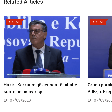
Related Articles
KOSOVË
 të mbahet
Gruda paralajmëron ndryshime te
PDK-ja: Prej nesër do të ndërtojmë…
07/08/2026