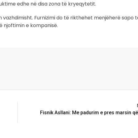
uktime edhe në disa zona të kryeqytetit.
n vazhdimisht. Furnizimi do të rikthehet menjëherë sapo t
ë njoftimin e kompanisë.
Fisnik Asllani: Me padurim e pres marsin q