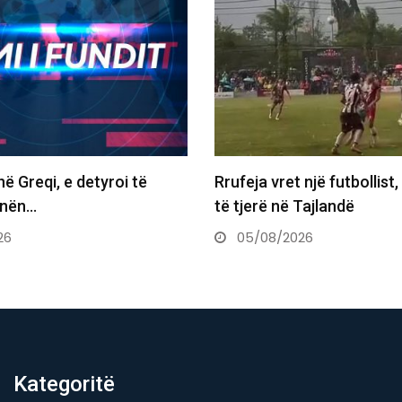
e detyroi të
Rrufeja vret një futbollist, plagos 1
të tjerë në Tajlandë
05/08/2026
Kategoritë