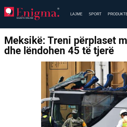
Skip
to
LAJME
SPORT
PRODUKT
content
Meksikë: Treni përplaset m
dhe lëndohen 45 të tjerë