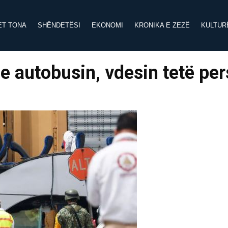
ET TONA
SHËNDETËSI
EKONOMI
KRONIKA E ZEZË
KULTUR
e autobusin, vdesin tetë pe