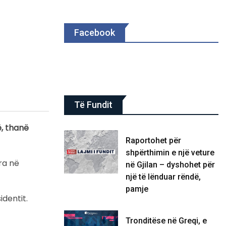
Facebook
Të Fundit
ë, thanë
Raportohet për
shpërthimin e një veture
ra në
në Gjilan – dyshohet për
një të lënduar rëndë,
pamje
identit.
Tronditëse në Greqi, e