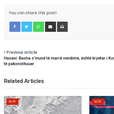
You can share this post!
Whatsapp
Share
Print
via
Email
Facebook
Twitter
Previous article
Hasani: Basha s’mund të marrë vendime, është kryetar i Ku
të pakonstituuar
Related Articles
BOTË