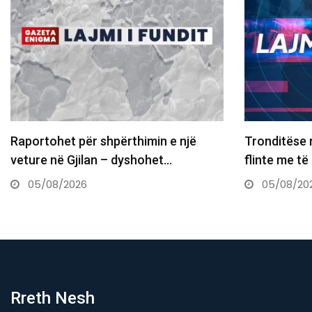
het për shpërthimin e një
Tronditëse në Greqi, 
në Gjilan – dyshohet…
flinte me të nën…
8/2026
05/08/2026
Rreth Nesh