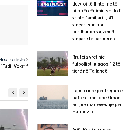
detyroi të flinte me të
nën kërcënimin se do t’i
vriste familjarët, 41-
vjeçari shqiptar
përdhunon vajzën 9-
vjeçare të partneres
Rrufeja vret një
Next article
futbollist, plagos 12 të
“Fadil Vokrri”
tjerë në Tajlandë
Lajm i mirë për tregun e
naftës: Irani dhe Omani
arrijnë marrëveshje për
Hormuzin
BOTË
BOTË
Arifi: Kurti nuk e ka