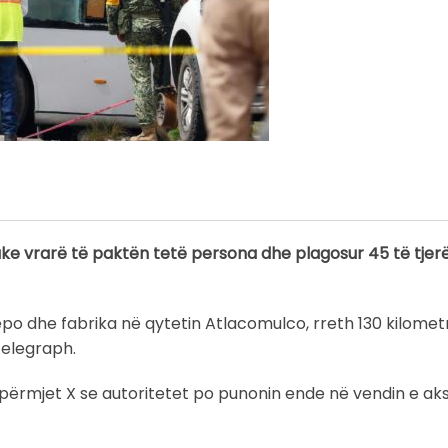
ke vrarë të paktën tetë persona dhe plagosur 45 të tjer
epo dhe fabrika në qytetin Atlacomulco, rreth 130 kilomet
Telegraph.
nëpërmjet X se autoritetet po punonin ende në vendin e aks