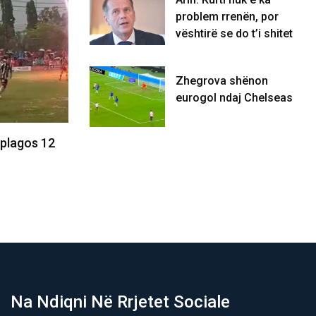
problem rrenën, por
vështirë se do t’i shitet
Zhegrova shënon
eurogol ndaj Chelseas
2
Lajm i mirë për tregun e naftës: Irani
Arifi: 
dhe Omani…
por vës
05/08/2026
05/0
Na Ndiqni Në Rrjetet Sociale