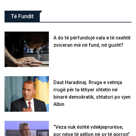
Të Fundit
A do të përfundojë vala e të nxehtit
zviceran më në fund, në gusht?
Daut Haradinaj: Rruga e vetmja
rrugë për ta kthyer shtetin në
binarë demokratik, shtatori po vjen
Albin
“Veza nuk është vdekjeprurëse,
por nëse të qëllon në sy të qorron”