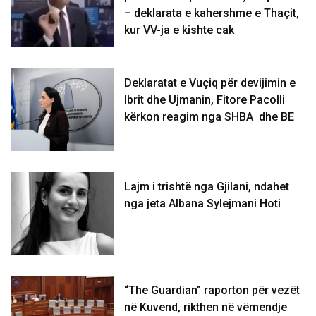
– deklarata e kahershme e Thaçit,
kur VV-ja e kishte cak
Deklaratat e Vuçiq për devijimin e
Ibrit dhe Ujmanin, Fitore Pacolli
kërkon reagim nga SHBA dhe BE
Lajm i trishtë nga Gjilani, ndahet
nga jeta Albana Sylejmani Hoti
“The Guardian” raporton për vezët
në Kuvend, rikthen në vëmendje