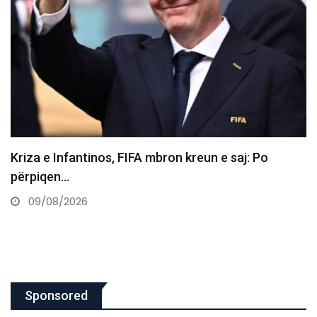
“Pse ende askush s’e ka blerë?”, Arsenalit i
propozohet ylli…
09/08/2026
Sponsored