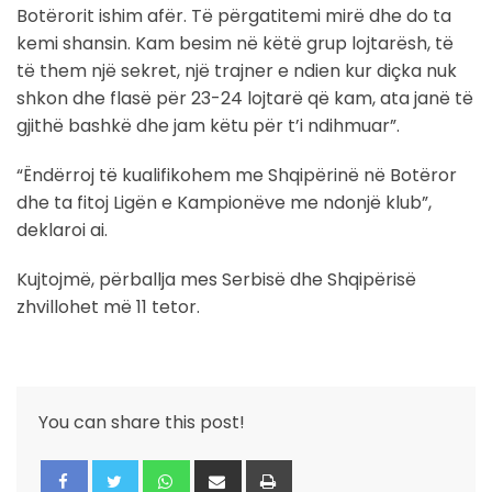
Botërorit ishim afër. Të përgatitemi mirë dhe do ta
kemi shansin. Kam besim në këtë grup lojtarësh, të
të them një sekret, një trajner e ndien kur diçka nuk
shkon dhe flasë për 23-24 lojtarë që kam, ata janë të
gjithë bashkë dhe jam këtu për t’i ndihmuar”.
“Ëndërroj të kualifikohem me Shqipërinë në Botëror
dhe ta fitoj Ligën e Kampionëve me ndonjë klub”,
deklaroi ai.
Kujtojmë, përballja mes Serbisë dhe Shqipërisë
zhvillohet më 11 tetor.
You can share this post!
Whatsapp
Share
Print