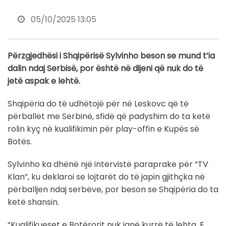
05/10/2025 13:05
Përzgjedhësi i Shqipërisë Sylvinho beson se mund t’ia
dalin ndaj Serbisë, por është në dijeni që nuk do të
jetë aspak e lehtë.
Shqipëria do të udhëtojë për në Leskovc që të
përballet me Serbinë, sfidë që padyshim do ta ketë
rolin kyç në kualifikimin për play-offin e Kupës së
Botës.
Sylvinho ka dhënë një intervistë paraprake për “TV
Klan”, ku deklaroi se lojtarët do të japin gjithçka në
përballjen ndaj serbëve, por beson se Shqipëria do ta
ketë shansin.
“Kualifikueset e Botërorit nuk janë kurrë të lehta. E