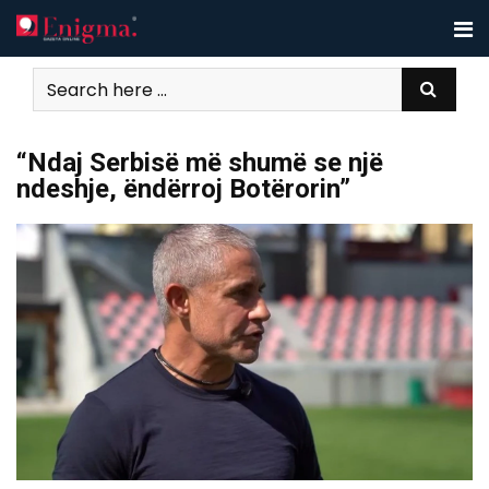
Skip
to
content
“Ndaj Serbisë më shumë se një
ndeshje, ëndërroj Botërorin”