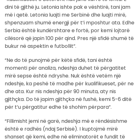
dini të gjithë ju. Letonia ishte pak e vështirë, tani jam
më i qetë. Letonia luajti me Serbinë dhe luajti mirë,
shpenzuam shumë energji për t’i mposhtur ata. Edhe
Serbia është kundërshtare e fortë, por kemi lojtarë
cilësorë që japin 100 për qind. Pres një sfidë shumë të
bukur në aspektin e futbollit”.
“Ne do të punojmë për këtë sfidë, tani është
momenti për analiza, ndeshja duhet të përgatitet
mirë sepse është ndryshe. Nuk është vetëm një
ndeshje, ka peshë të madhe për kualifikueset, për ne
dhe ata. Kur nis ndeshja për 90 minuta, aty nis
gjithçka. Do të japim gjithçka në fushë, kemi 5-6 ditë
për t’u përgatitur edhe të shohim përpara”.
“Fillimisht jemi në garë, ndeshja më e rëndësishme
është e radhës (ndaj Serbisë). I kuptojmë mirë
shanset që kemi, edhe në eliminatorët e fundit të