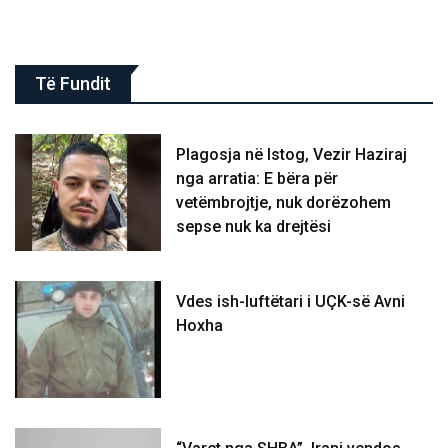
Të Fundit
Plagosja në Istog, Vezir Haziraj
nga arratia: E bëra për
vetëmbrojtje, nuk dorëzohem
sepse nuk ka drejtësi
Vdes ish-luftëtari i UÇK-së Avni
Hoxha