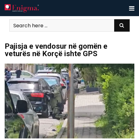
Skip
to
content
Pajisja e vendosur në gomën e
veturës në Korçë ishte GPS