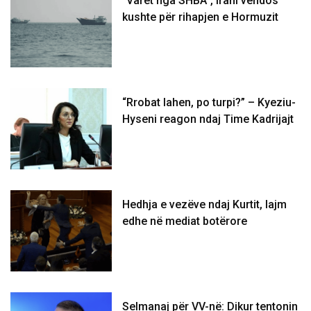
“Varet nga SHBA”, Irani vendos
kushte për rihapjen e Hormuzit
“Rrobat lahen, po turpi?” – Kyeziu-
Hyseni reagon ndaj Time Kadrijajt
Hedhja e vezëve ndaj Kurtit, lajm
edhe në mediat botërore
Selmanaj për VV-në: Dikur tentonin