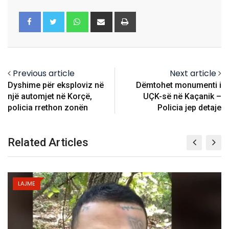
Whatsapp
Share
Print
via
Email
Previous article
Next article
Dyshime për eksploviz në
Dëmtohet monumenti i
një automjet në Korçë,
UÇK-së në Kaçanik –
policia rrethon zonën
Policia jep detaje
Related Articles
LAJME