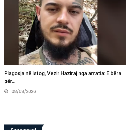
: E bëra
Vdes ish-luftëtari i UÇK-së Avni Hoxha
08/08/2026
Sponsored