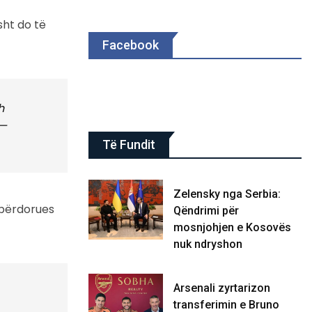
sht do të
Facebook
h
—
Të Fundit
Zelensky nga Serbia:
r përdorues
Qëndrimi për
mosnjohjen e Kosovës
nuk ndryshon
Arsenali zyrtarizon
transferimin e Bruno