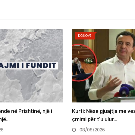
KOSOVË
ëndë në Prishtinë, një i
Kurti: Nëse gjuajtja me ve
një…
çmimi për t’u ulur…
26
08/08/2026