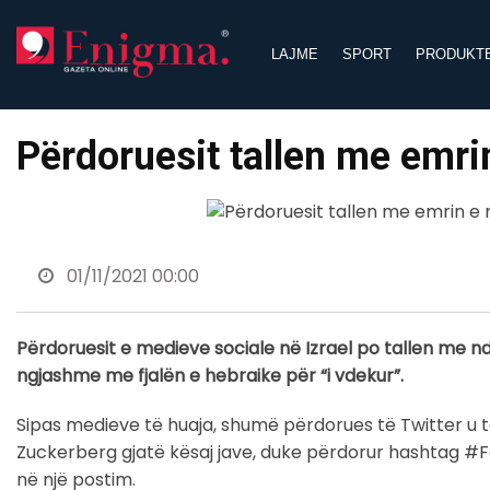
Skip
to
LAJME
SPORT
PRODUKT
content
Përdoruesit tallen me emri
01/11/2021 00:00
Përdoruesit e medieve sociale në Izrael po tallen me n
ngjashme me fjalën e hebraike për “i vdekur”.
Sipas medieve të huaja, shumë përdorues të Twitter u t
Zuckerberg gjatë kësaj jave, duke përdorur hashtag #Fa
në një postim.