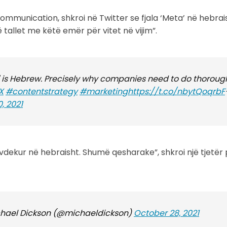
Communication, shkroi në Twitter se fjala ‘Meta’ në hebrai
 tallet me këtë emër për vitet në vijim”.
is Hebrew. Precisely why companies need to do thoroug
X
#contentstrategy
#marketing
https://t.co/nbytQoqrbF
, 2021
i vdekur në hebraisht. Shumë qesharake”, shkroi një tjetë
ichael Dickson (@michaeldickson)
October 28, 2021