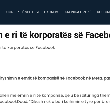
ET TONA
SHËNDETËSI
EKONOMI
KRONIKA E ZEZË
KULTUR
n e ri të korporatës së Face
dryshimin e emrit të kompanisë së Facebook në Meta, pasi
allën me emrin e ri të kompanisë, që u bë i ditur nga the
cebookDead. “Dikush nuk e bëri kërkimin e tyre për bren