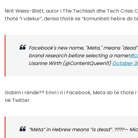
Nirit Weiss-Blatt, autor i The Techlash dhe Tech Crisis 
thotë “i vdekur”, derisa thotë se “komuniteti hebre do të
Facebook's new name, "Meta," means "dead" 
brand research before selecting a name!
#U
Lisanne Wirth (@ContentQueen11)
October 30
Gabim i rëndë?? Emri i ri i Facebook, Meta do të thotë 
në Twitter.
“Meta” in Hebrew means “is dead”. ????— M