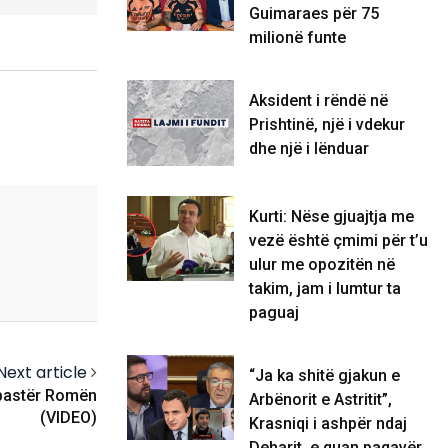
Guimaraes për 75
milionë funte
Aksident i rëndë në
Prishtinë, një i vdekur
dhe një i lënduar
Kurti: Nëse gjuajtja me
vezë është çmimi për t’u
ulur me opozitën në
takim, jam i lumtur ta
paguaj
Next article
“Ja ka shitë gjakun e
 pastër Romën
Arbënorit e Astritit”,
(VIDEO)
Krasniqi i ashpër ndaj
Deharit, e quan paqavër