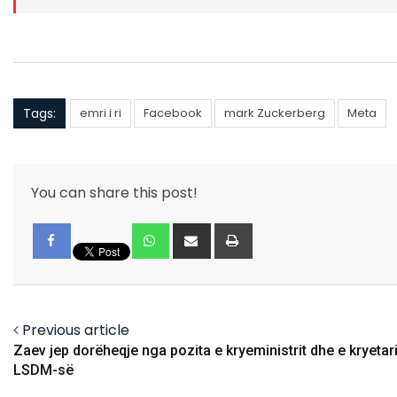
Tags:
emri i ri
Facebook
mark Zuckerberg
Meta
You can share this post!
Whatsapp
Share
Print
via
Email
Facebook
Previous article
Zaev jep dorëheqje nga pozita e kryeministrit dhe e kryetari
LSDM-së