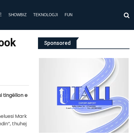
Ë
SHOWBIZ
TEKNOLOGJI
FUN
book
Sponsored
 tingëllon e
meluesi Mark
din”, thuhej