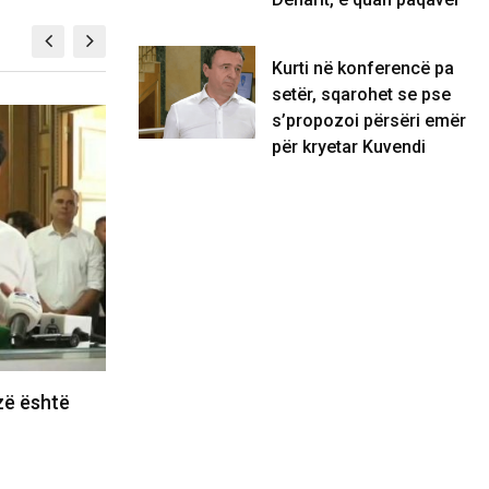
Kurti në konferencë pa
setër, sqarohet se pse
s’propozoi përsëri emër
KOSOVË
për kryetar Kuvendi
zë është
“Ja ka shitë gjakun e Arbënorit e
Astritit”, Krasniqi i…
08/08/2026