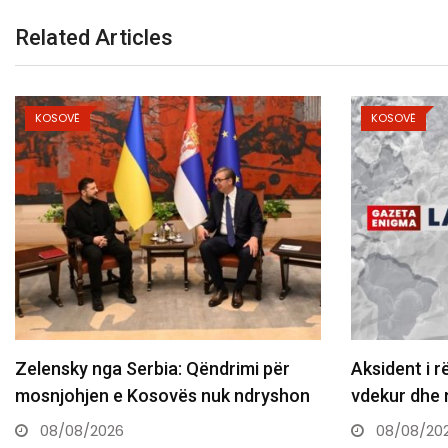
Related Articles
KOSOVË
KOSOVË
Zelensky nga Serbia: Qëndrimi për
Aksident i r
mosnjohjen e Kosovës nuk ndryshon
vdekur dhe 
08/08/2026
08/08/20