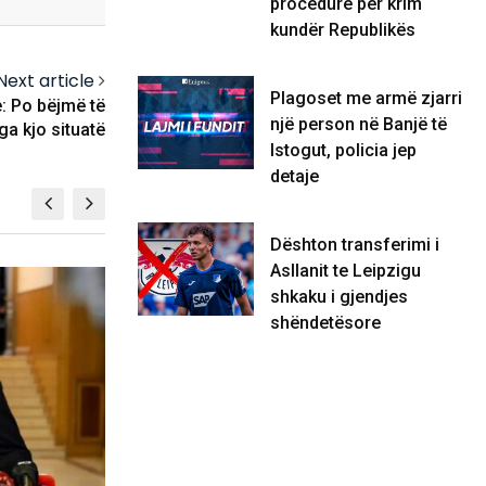
procedurë për krim
kundër Republikës
Next article
Plagoset me armë zjarri
e: Po bëjmë të
një person në Banjë të
a kjo situatë
Istogut, policia jep
detaje
Dështon transferimi i
Asllanit te Leipzigu
KOSOVË
shkaku i gjendjes
shëndetësore