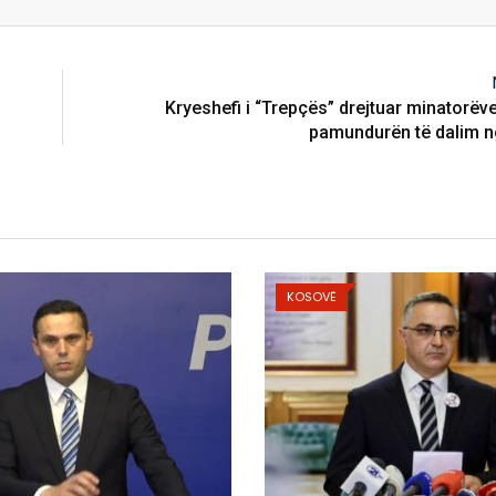
Kryeshefi i “Trepçës” drejtuar minatorëv
pamundurën të dalim ng
KOSOVË