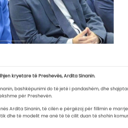
dhjen kryetare të Preshevës, Ardita Sinanin.
Sinanin, bashkëpunimi do të jetë i pandashëm, dhe shqipta
prekshme për Preshevën.
s Ardita Sinanin, të cilën e përgëzoj për fillimin e marrje
itik dhe të modelit me anë të të cilit duan të shohin komu