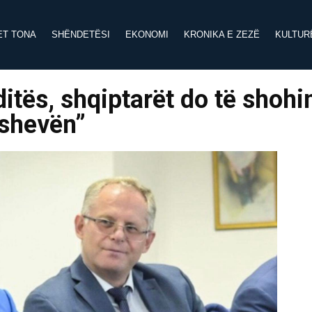
ET TONA
SHËNDETËSI
EKONOMI
KRONIKA E ZEZË
KULTUR
tës, shqiptarët do të shohi
eshevën”