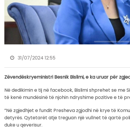
31/07/2024 12:55
Zëvendëskryeministri Besnik Bislimi, e ka uruar për zgje
Në dedikimin e tij në facebook, Bislimi shprehet se me 
të kenë mundësinë të njohin ndryshime pozitive e të 
”Në zgjedhjet e fundit Presheva zgjodhi në krye të Komunë
detyrës. Qytetarët atje treguan një vullnet të qartë pol
duke u qeverisur.