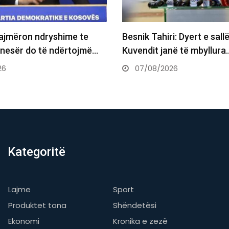
ajmëron ndryshime te
Besnik Tahiri: Dyert e sall
j nesër do të ndërtojmë…
Kuvendit janë të mbyllura
26
07/08/2026
Kategoritë
Lajme
Sport
Produktet tona
Shëndetësi
Ekonomi
Kronika e zezë