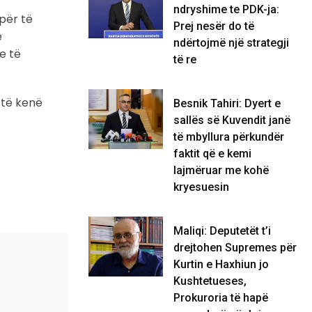
ndryshime te PDK-ja:
për të
Prej nesër do të
ë
ndërtojmë një strategji
e të
të re
 të kenë
Besnik Tahiri: Dyert e
sallës së Kuvendit janë
të mbyllura përkundër
faktit që e kemi
lajmëruar me kohë
kryesuesin
Maliqi: Deputetët t’i
drejtohen Supremes për
Kurtin e Haxhiun jo
Kushtetueses,
Prokuroria të hapë