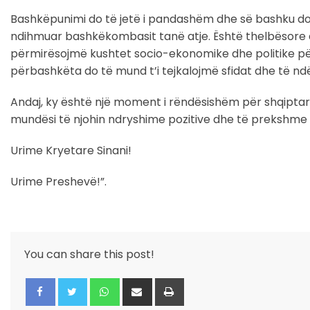
Bashkëpunimi do të jetë i pandashëm dhe së bashku do
ndihmuar bashkëkombasit tanë atje. Është thelbësore q
përmirësojmë kushtet socio-ekonomike dhe politike për
përbashkëta do të mund t’i tejkalojmë sfidat dhe të nd
Andaj, ky është një moment i rëndësishëm për shqiptar
mundësi të njohin ndryshime pozitive dhe të prekshme
Urime Kryetare Sinani!
Urime Preshevë!”.
You can share this post!
Whatsapp
Share
Print
via