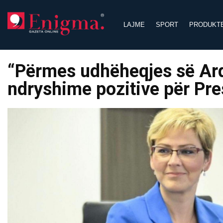
Skip
to
LAJME
SPORT
PRODUKT
content
“Përmes udhëheqjes së Ardi
ndryshime pozitive për Pr