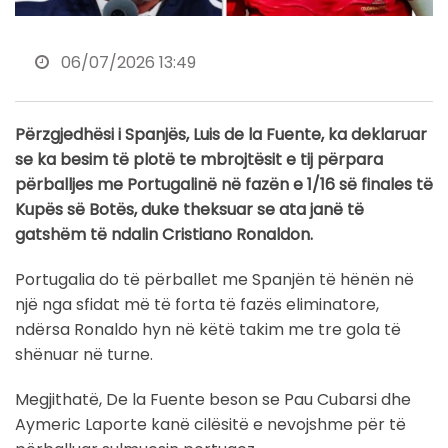
06/07/2026 13:49
Përzgjedhësi i Spanjës, Luis de la Fuente, ka deklaruar
se ka besim të plotë te mbrojtësit e tij përpara
përballjes me Portugalinë në fazën e 1/16 së finales të
Kupës së Botës, duke theksuar se ata janë të
gatshëm të ndalin Cristiano Ronaldon.
Portugalia do të përballet me Spanjën të hënën në
një nga sfidat më të forta të fazës eliminatore,
ndërsa Ronaldo hyn në këtë takim me tre gola të
shënuar në turne.
Megjithatë, De la Fuente beson se Pau Cubarsi dhe
Aymeric Laporte kanë cilësitë e nevojshme për të