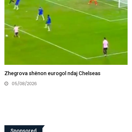
Bajrami: Jam kundër shkuarjes prapë në zgjedhje
dhe jam për…
05/08/2026
Sponsored