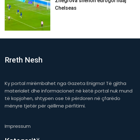
Zhegrova shënon eurogol ndaj
Chelseas
Rreth Nesh
Ky portal mirëmbahet nga Gazeta Enigma! Të gjitha
materialet dhe informacionet në këtë portal nuk mund
të kopjohen, shtypen ose të përdoren në çfarëdo
mënyre tjetër për qëllime përfitimi.
Impressum