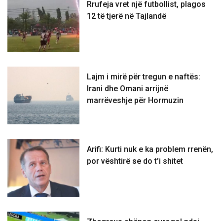
Rrufeja vret një futbollist, plagos
12 të tjerë në Tajlandë
Lajm i mirë për tregun e naftës:
Irani dhe Omani arrijnë
marrëveshje për Hormuzin
Arifi: Kurti nuk e ka problem rrenën,
por vështirë se do t’i shitet