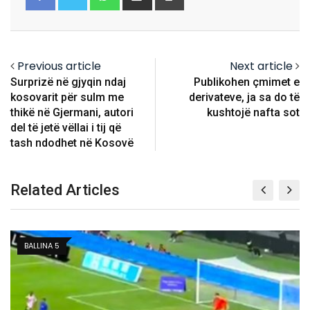
via
Email
Previous article
Next article
Surprizë në gjyqin ndaj
Publikohen çmimet e
kosovarit për sulm me
derivateve, ja sa do të
thikë në Gjermani, autori
kushtojë nafta sot
del të jetë vëllai i tij që
tash ndodhet në Kosovë
Related Articles
BALLINA 3