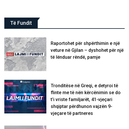
Të Fundit
Raportohet për shpërthimin e një
veture në Gjilan – dyshohet për një
të lënduar rëndë, pamje
Tronditëse në Greqi, e detyroi të
flinte me të nën kërcënimin se do
t’i vriste familjarët, 41-vjeçari
shqiptar përdhunon vajzën 9-
vjeçare të partneres