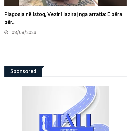
bëra
Vdes ish-luftëtari i UÇK-së Avni Hoxha
08/08/2026
Sponsored