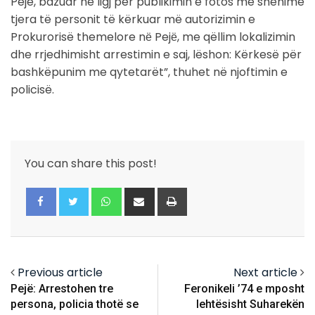
Pejë, bazuar në ligj për publikimin e fotos me shënime
tjera të personit të kërkuar më autorizimin e
Prokurorisë themelore nё Pejё, me qëllim lokalizimin
dhe rrjedhimisht arrestimin e saj, lëshon: Kërkesë për
bashkëpunim me qytetarët”, thuhet në njoftimin e
policisë.
You can share this post!
Whatsapp
Share
Print
via
Email
Previous article
Next article
Pejë: Arrestohen tre
Feronikeli ’74 e mposht
persona, policia thotë se
lehtësisht Suharekën