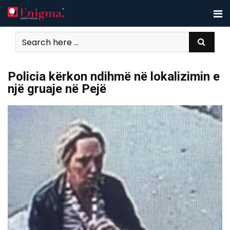
Skip
to
content
Policia kërkon ndihmë në lokalizimin e
një gruaje në Pejë