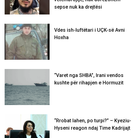
sepse nuk ka drejtësi
Vdes ish-luftëtari i UÇK-së Avni
Hoxha
“Varet nga SHBA”, Irani vendos
kushte për rihapjen e Hormuzit
“Rrobat lahen, po turpi?” – Kyeziu-
Hyseni reagon ndaj Time Kadrijajt