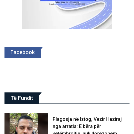
Facebook
Të Fundit
Plagosja në Istog, Vezir Haziraj
nga arratia: E bëra për
vetëmbrojtje, nuk dorëzohem