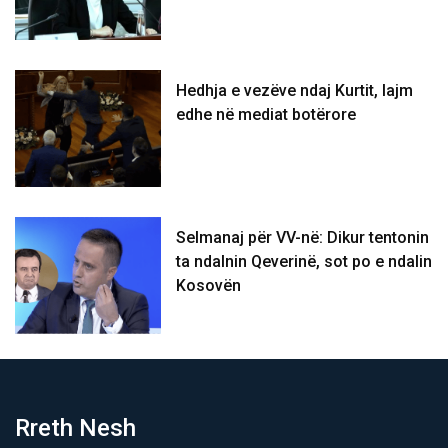
Hedhja e vezëve ndaj Kurtit, lajm
edhe në mediat botërore
Selmanaj për VV-në: Dikur tentonin
ta ndalnin Qeverinë, sot po e ndalin
Kosovën
Rreth Nesh