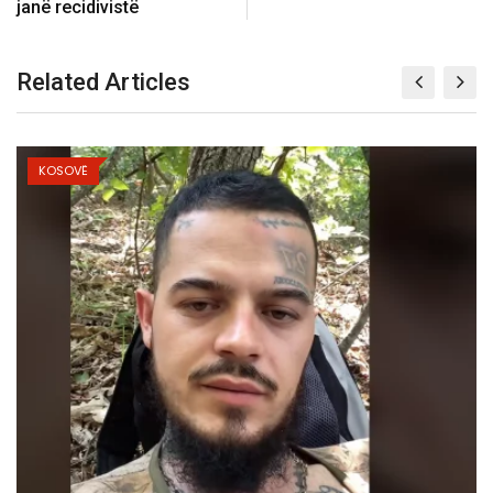
janё recidivistë
Related Articles
KOSOVË