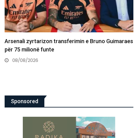
Dështon transferimi i Asllanit te Leipzigu shkaku i
gjendjes shëndetësore
07/08/2026
Sponsored