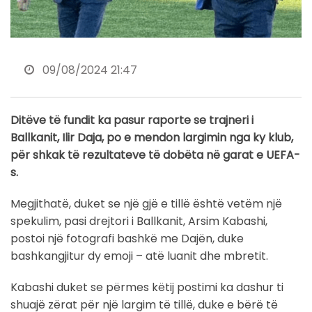
09/08/2024 21:47
Ditëve të fundit ka pasur raporte se trajneri i
Ballkanit, Ilir Daja, po e mendon largimin nga ky klub,
për shkak të rezultateve të dobëta në garat e UEFA-
s.
Megjithatë, duket se një gjë e tillë është vetëm një
spekulim, pasi drejtori i Ballkanit, Arsim Kabashi,
postoi një fotografi bashkë me Dajën, duke
bashkangjitur dy emoji – atë luanit dhe mbretit.
Kabashi duket se përmes këtij postimi ka dashur ti
shuajë zërat për një largim të tillë, duke e bërë të