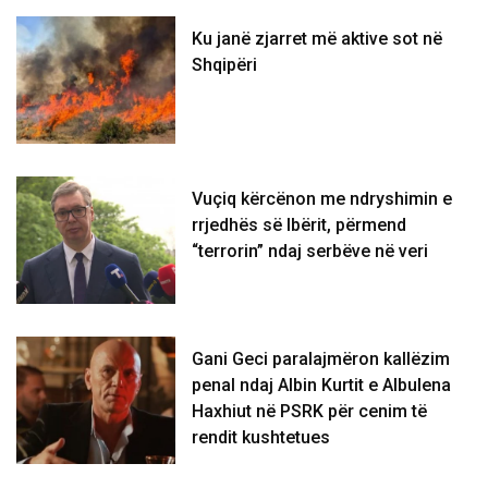
Ku janë zjarret më aktive sot në
Shqipëri
Vuçiq kërcënon me ndryshimin e
rrjedhës së Ibërit, përmend
“terrorin” ndaj serbëve në veri
Gani Geci paralajmëron kallëzim
penal ndaj Albin Kurtit e Albulena
Haxhiut në PSRK për cenim të
rendit kushtetues