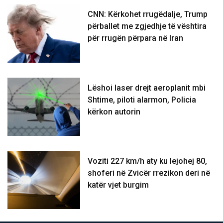
CNN: Kërkohet rrugëdalje, Trump
përballet me zgjedhje të vështira
për rrugën përpara në Iran
Lëshoi laser drejt aeroplanit mbi
Shtime, piloti alarmon, Policia
kërkon autorin
Voziti 227 km/h aty ku lejohej 80,
shoferi në Zvicër rrezikon deri në
katër vjet burgim