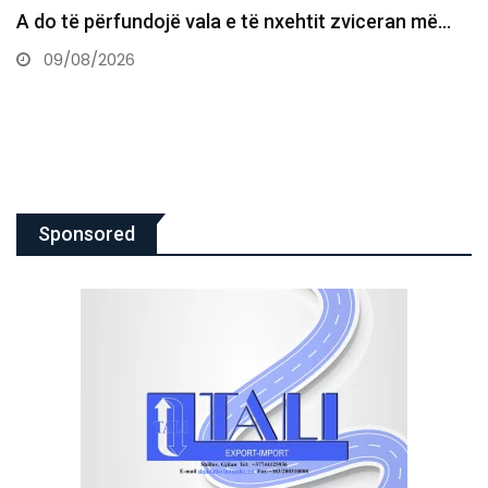
Daut Haradinaj: Rruga e vetmja rrugë për ta kthyer
shtetin…
09/08/2026
Sponsored