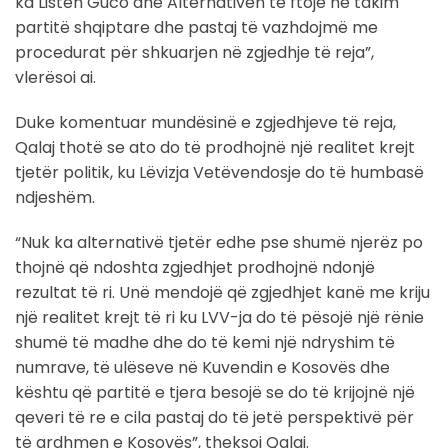
ka Listën Guco dhe Alternativën të ftojë në takim
partitë shqiptare dhe pastaj të vazhdojmë me
procedurat për shkuarjen në zgjedhje të reja”,
vlerësoi ai.
Duke komentuar mundësinë e zgjedhjeve të reja,
Qalaj thotë se ato do të prodhojnë një realitet krejt
tjetër politik, ku Lëvizja Vetëvendosje do të humbasë
ndjeshëm.
“Nuk ka alternativë tjetër edhe pse shumë njerëz po
thojnë që ndoshta zgjedhjet prodhojnë ndonjë
rezultat të ri. Unë mendojë që zgjedhjet kanë me kriju
një realitet krejt të ri ku LVV-ja do të pësojë një rënie
shumë të madhe dhe do të kemi një ndryshim të
numrave, të ulëseve në Kuvendin e Kosovës dhe
kështu që partitë e tjera besojë se do të krijojnë një
qeveri të re e cila pastaj do të jetë perspektivë për
të ardhmen e Kosovës”, theksoi Qalaj.