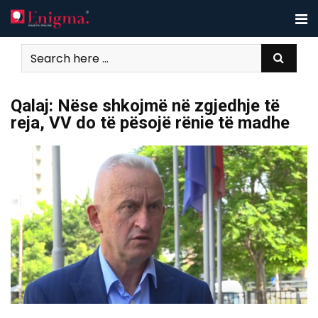
Skip
to
content
Qalaj: Nëse shkojmë në zgjedhje të
reja, VV do të pësojë rënie të madhe