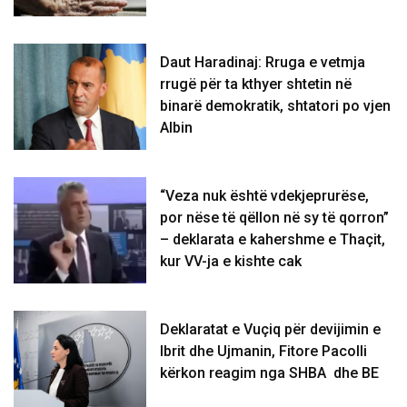
Daut Haradinaj: Rruga e vetmja
rrugë për ta kthyer shtetin në
binarë demokratik, shtatori po vjen
Albin
“Veza nuk është vdekjeprurëse,
por nëse të qëllon në sy të qorron”
– deklarata e kahershme e Thaçit,
kur VV-ja e kishte cak
Deklaratat e Vuçiq për devijimin e
Ibrit dhe Ujmanin, Fitore Pacolli
kërkon reagim nga SHBA dhe BE