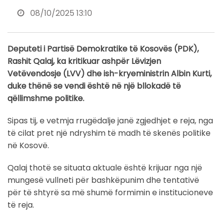
08/10/2025 13:10
Deputeti i Partisë Demokratike të Kosovës (PDK),
Rashit Qalaj, ka kritikuar ashpër Lëvizjen
Vetëvendosje (LVV) dhe ish-kryeministrin Albin Kurti,
duke thënë se vendi është në një bllokadë të
qëllimshme politike.
Sipas tij, e vetmja rrugëdalje janë zgjedhjet e reja, nga
të cilat pret një ndryshim të madh të skenës politike
në Kosovë.
Qalaj thotë se situata aktuale është krijuar nga një
mungesë vullneti për bashkëpunim dhe tentativë
për të shtyrë sa më shumë formimin e institucioneve
të reja.