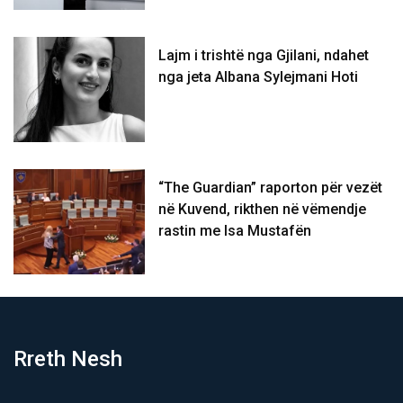
Lajm i trishtë nga Gjilani, ndahet
nga jeta Albana Sylejmani Hoti
“The Guardian” raporton për vezët
në Kuvend, rikthen në vëmendje
rastin me Isa Mustafën
Rreth Nesh