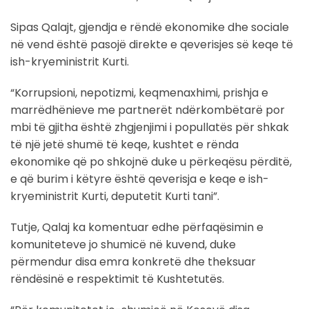
Sipas Qalajt, gjendja e rëndë ekonomike dhe sociale
në vend është pasojë direkte e qeverisjes së keqe të
ish-kryeministrit Kurti.
“Korrupsioni, nepotizmi, keqmenaxhimi, prishja e
marrëdhënieve me partnerët ndërkombëtarë por
mbi të gjitha është zhgjenjimi i popullatës për shkak
të një jetë shumë të keqe, kushtet e rënda
ekonomike që po shkojnë duke u përkeqësu përditë,
e që burim i këtyre është qeverisja e keqe e ish-
kryeministrit Kurti, deputetit Kurti tani”.
Tutje, Qalaj ka komentuar edhe përfaqësimin e
komuniteteve jo shumicë në kuvend, duke
përmendur disa emra konkretë dhe theksuar
rëndësinë e respektimit të Kushtetutës.