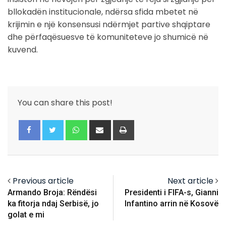
bllokadën institucionale, ndërsa sfida mbetet në
krijimin e një konsensusi ndërmjet partive shqiptare
dhe përfaqësuesve të komuniteteve jo shumicë në
kuvend.
You can share this post!
Whatsapp
Share
Print
via
Email
Previous article
Next article
Armando Broja: Rëndësi
Presidenti i FIFA-s, Gianni
ka fitorja ndaj Serbisë, jo
Infantino arrin në Kosovë
golat e mi