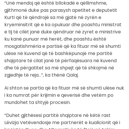
“Unë mendoj që është bllokadë e qëllimshme,
gjithmonë duke pas parasysh apetitet e deputetit
Kurti që të qëndrojë sa më gjatë në zyrën e
kryeminsitrit që e ka opukuar dhe poashtu ministrat
e tij të cilët janë duke qëndruar në zyret e ministrive
ku kanë punuar më herët, dhe poashtu është
mosgatishmëria e partisë që ka fituar më së shumti
ulëse në kuvend që të bashkëpunojë me partitë
shqiptare të cilat janë të përfaqësuara në kuvend
dhe të përgatitet sa më shpejt që të shkojmë në
zgjedhje të reja…”, ka thënë Qalaj.
Ai shton se partia që ka fituar më së shumti ulëse nuk
i ka numrat për krijimin e qeverisë dhe vetëm po
mundohet ta shtyjë procesin.
“Duhet gjithësesi partitë shqiptare në këtë rast
Lëvizja Vetëvendosje me partnerët e kualicionit që i