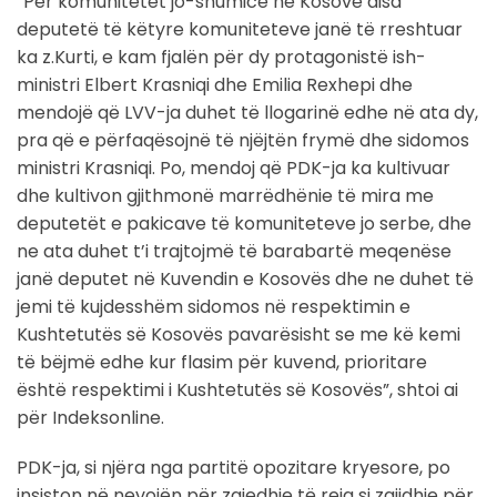
“Për komunitetet jo-shumicë në Kosovë disa
deputetë të këtyre komuniteteve janë të rreshtuar
ka z.Kurti, e kam fjalën për dy protagonistë ish-
ministri Elbert Krasniqi dhe Emilia Rexhepi dhe
mendojë që LVV-ja duhet të llogarinë edhe në ata dy,
pra që e përfaqësojnë të njëjtën frymë dhe sidomos
ministri Krasniqi. Po, mendoj që PDK-ja ka kultivuar
dhe kultivon gjithmonë marrëdhënie të mira me
deputetët e pakicave të komuniteteve jo serbe, dhe
ne ata duhet t’i trajtojmë të barabartë meqenëse
janë deputet në Kuvendin e Kosovës dhe ne duhet të
jemi të kujdesshëm sidomos në respektimin e
Kushtetutës së Kosovës pavarësisht se me kë kemi
të bëjmë edhe kur flasim për kuvend, prioritare
është respektimi i Kushtetutës së Kosovës”, shtoi ai
për Indeksonline.
PDK-ja, si njëra nga partitë opozitare kryesore, po
insiston në nevojën për zgjedhje të reja si zgjidhje për