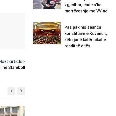
zgjedhor, ende s’ka
marrëveshje me VV-në
Pas pak nis seanca
konstituive e Kuvendit,
këto janë katër pikat e
rendit të ditës
Next article
si në Stamboll
BOTË