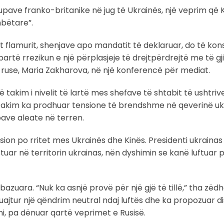
upave franko-britanike në jug të Ukrainës, një veprim që K
mbëtare”.
 flamurit, shenjave apo mandatit të deklaruar, do të kon
bartë rrezikun e një përplasjeje të drejtpërdrejtë me të gj
 ruse, Maria Zakharova, në një konferencë për mediat.
jë takim i nivelit të lartë mes shefave të shtabit të ushtriv
y takim ka prodhuar tensione të brendshme në qeverinë uk
pave aleate në terren.
ension po rritet mes Ukrainës dhe Kinës. Presidenti ukrain
uar në territorin ukrainas, nën dyshimin se kanë luftuar 
azuara. “Nuk ka asnjë provë për një gjë të tillë,” tha zëdh
ruajtur një qëndrim neutral ndaj luftës dhe ka propozuar d
i, pa dënuar qartë veprimet e Rusisë.