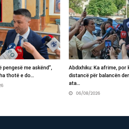
ë pengesë me askënd”,
Abdixhiku: Ka afrime, por
ha thotë e do…
distancë për balancën de
ata…
26
06/08/2026