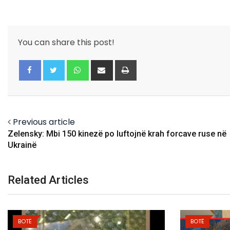
You can share this post!
Whatsapp
Share
Print
via
Email
Facebook
Twitter
Previous article
Zelensky: Mbi 150 kinezë po luftojnë krah forcave ruse në
Ukrainë
Related Articles
BOTË
BOTË