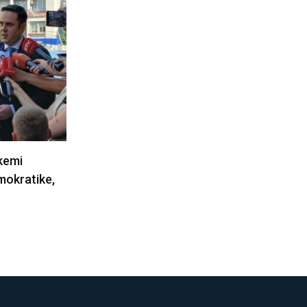
 kemi
Balje: Mes meje dhe VV-së nuk ka
mokratike,
besim, qëndrimet e…
06/08/2026