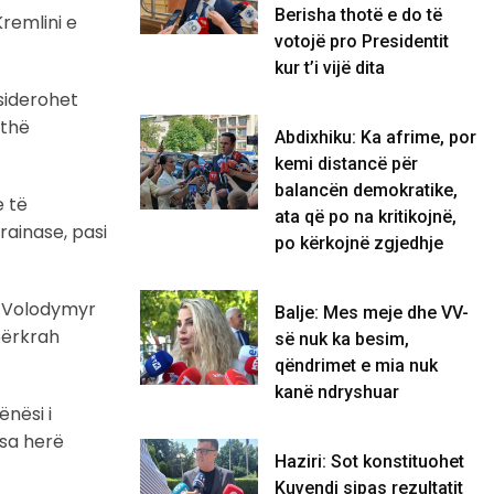
Berisha thotë e do të
remlini e
votojë pro Presidentit
kur t’i vijë dita
siderohet
ithë
Abdixhiku: Ka afrime, por
kemi distancë për
balancën demokratike,
e të
ata që po na kritikojnë,
rainase, pasi
po kërkojnë zgjedhje
as Volodymyr
Balje: Mes meje dhe VV-
përkrah
së nuk ka besim,
qëndrimet e mia nuk
kanë ndryshuar
ënësi i
isa herë
Haziri: Sot konstituohet
Kuvendi sipas rezultatit