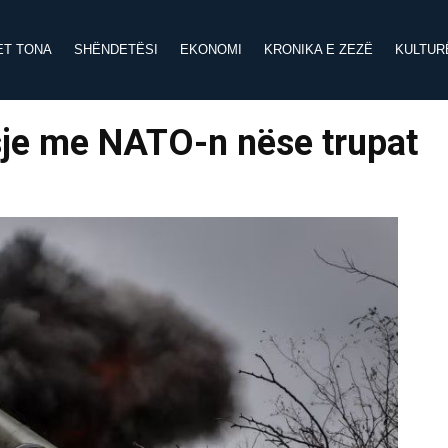
ET TONA
SHËNDETËSI
EKONOMI
KRONIKA E ZEZË
KULTUR
sje me NATO-n nëse trupat