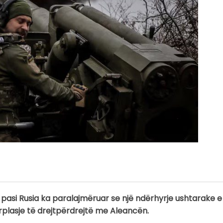
 pasi Rusia ka paralajmëruar se një ndërhyrje ushtarake 
rplasje të drejtpërdrejtë me Aleancën.