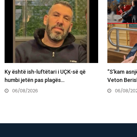
Ky është ish-luftëtari i UÇK-së që
“S’kam asnj
humbi jetën pas plagës…
Veton Beris
06/08/2026
06/08/20