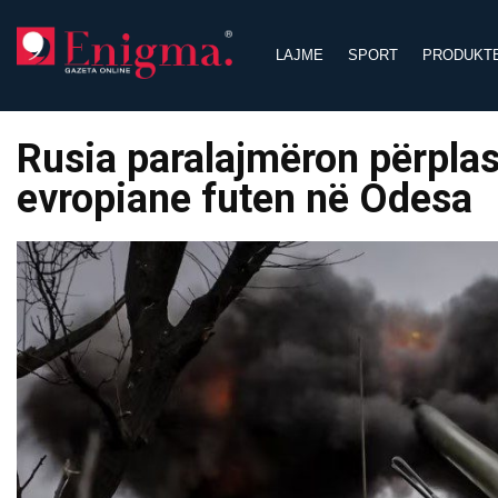
Skip
to
LAJME
SPORT
PRODUKT
content
Rusia paralajmëron përpla
evropiane futen në Odesa