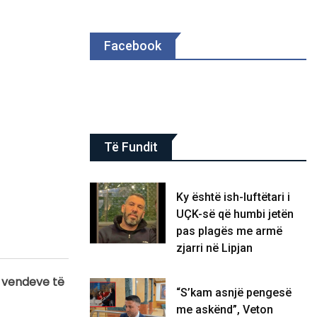
Facebook
Të Fundit
Ky është ish-luftëtari i
UÇK-së që humbi jetën
pas plagës me armë
zjarri në Lipjan
e vendeve të
“S’kam asnjë pengesë
me askënd”, Veton