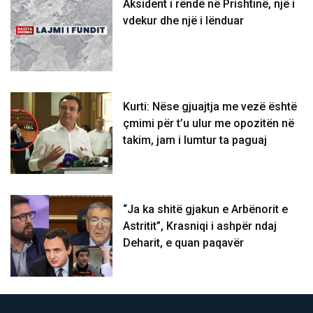
Aksident i rëndë në Prishtinë, një i
vdekur dhe një i lënduar
Kurti: Nëse gjuajtja me vezë është
çmimi për t’u ulur me opozitën në
takim, jam i lumtur ta paguaj
“Ja ka shitë gjakun e Arbënorit e
Astritit”, Krasniqi i ashpër ndaj
Deharit, e quan paqavër