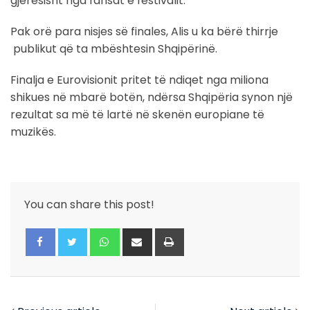
gjerësisht nga fansat e festivalit.
Pak orë para nisjes së finales, Alis u ka bërë thirrje
publikut që ta mbështesin Shqipërinë.
Finalja e Eurovisionit pritet të ndiqet nga miliona
shikues në mbarë botën, ndërsa Shqipëria synon një
rezultat sa më të lartë në skenën europiane të
muzikës.
You can share this post!
Whatsapp
Share
Print
via
Email