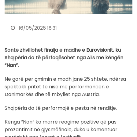
16/05/2026 18:31
Sonte zhvillohet finalja e madhe e Eurovisionit, ku
Shqipëria do të përfaqësohet nga Alis me këngën
“Nan”.
Në garë për çmimin e madh janë 25 shtete, ndërsa
spektakli pritet të nisë me performancën e
Danimarkës dhe të mbyllet nga Austria.
Shqipëria do të performojë e pesta në renditje.
Kënga “Nan” ka marrë reagime pozitive që pas
prezantimit në gjysmëfinale, duke u komentuar