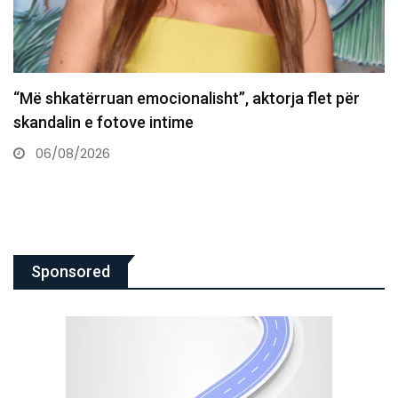
Dëshmi të reja hedhin dritë mbi vrasjen e Tupac
Shakur
06/08/2026
Sponsored