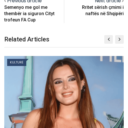
Previous article
Next article
Semenyo me gol me
Rritet sërish çmimi i
thembër ia siguron Cityt
naftës në Shqipëri
trofeun FA Cup
Related Articles
KULTURË