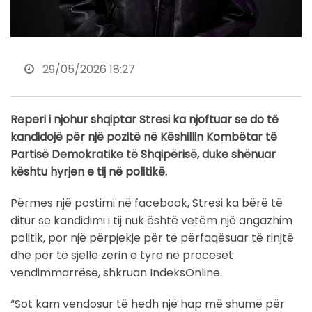
29/05/2026 18:27
Reperi i njohur shqiptar Stresi ka njoftuar se do të
kandidojë për një pozitë në Këshillin Kombëtar të
Partisë Demokratike të Shqipërisë, duke shënuar
kështu hyrjen e tij në politikë.
Përmes një postimi në facebook, Stresi ka bërë të
ditur se kandidimi i tij nuk është vetëm një angazhim
politik, por një përpjekje për të përfaqësuar të rinjtë
dhe për të sjellë zërin e tyre në proceset
vendimmarrëse, shkruan IndeksOnline.
“Sot kam vendosur të hedh një hap më shumë për