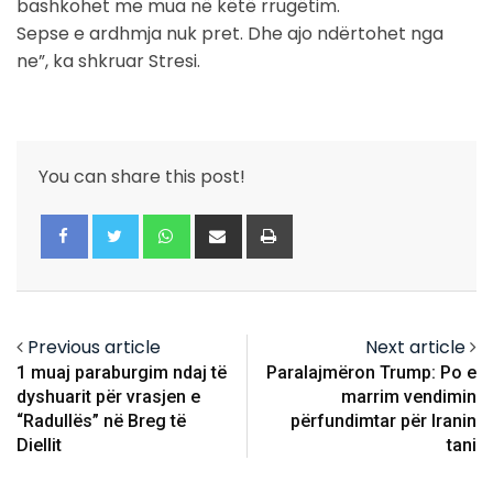
bashkohet me mua në këtë rrugëtim.
Sepse e ardhmja nuk pret. Dhe ajo ndërtohet nga
ne”, ka shkruar Stresi.
You can share this post!
Whatsapp
Share
Print
via
Email
Previous article
Next article
1 muaj paraburgim ndaj të
Paralajmëron Trump: Po e
dyshuarit për vrasjen e
marrim vendimin
“Radullës” në Breg të
përfundimtar për Iranin
Diellit
tani