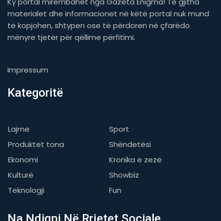
Ky portal mirëmbahet nga Gazeta Enigma! Të gjitha
materialet dhe informacionet në këtë portal nuk mund
të kopjohen, shtypen ose të përdoren në çfarëdo
mënyre tjetër për qëllime përfitimi.
Impressum
Kategoritë
Lajme
Sport
Produktet tona
Shëndetësi
Ekonomi
Kronika e zezë
Kulturë
Showbiz
Teknologji
Fun
Na Ndiqni Në Rrjetet Sociale