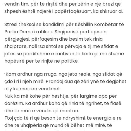
vendin tim, për të rinjtë dhe për zërin e një brezi që
shpesh është ndjerë i papërfaqësuar”, ka shkruar ai.
Stresi theksoi se kandidimi për Këshillin Kombëtar të
Partia Demokratike e Shqipërisë përfaqëson
përgjegjësi, përfaqësim dhe besim tek rinia
shqiptare, ndërsa shtoi se përvoja e tij me sfidat e
jetës së përditshme e motivon të kërkojë më shumë
hapësirë për të rinjtë në politikë.
‘Kam ardhur nga rruga, nga jeta reale, nga sfidat që
çdo i ri i njeh mirë. Prandaj dua që zëri ynë të dëgjohet
aty ku merren vendimet.
Nuk ka më kohë për heshtje, për largime apo për
dorëzim. Ka ardhur koha që rinia të ngrihet, të flasë
dhe të marrë vendin që meriton.
Ftoj çdo të ri që beson te ndryshimi, te energjia e re
dhe te Shqipëria që mund të bëhet më mirë, të