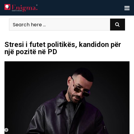
Skip
to
content
Stresi i futet politikës, kandidon për
një pozitë në PD