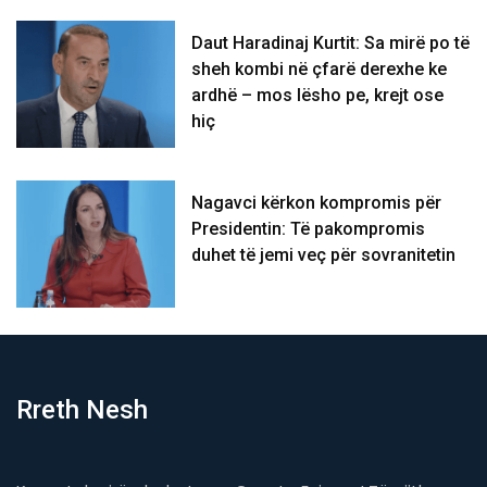
Daut Haradinaj Kurtit: Sa mirë po të
sheh kombi në çfarë derexhe ke
ardhë – mos lësho pe, krejt ose
hiç
Nagavci kërkon kompromis për
Presidentin: Të pakompromis
duhet të jemi veç për sovranitetin
Rreth Nesh