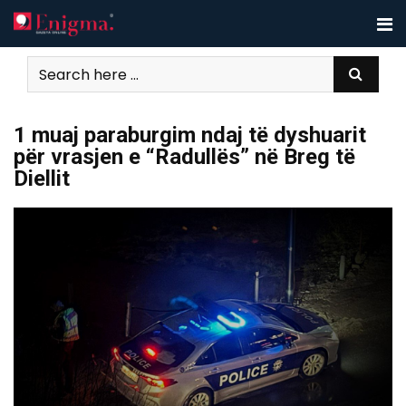
Skip
to
content
1 muaj paraburgim ndaj të dyshuarit
për vrasjen e “Radullës” në Breg të
Diellit