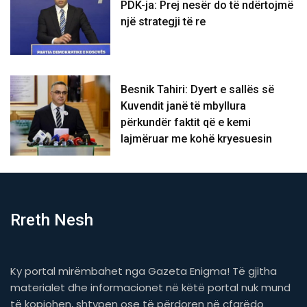
PDK-ja: Prej nesër do të ndërtojmë
një strategji të re
Besnik Tahiri: Dyert e sallës së
Kuvendit janë të mbyllura
përkundër faktit që e kemi
lajmëruar me kohë kryesuesin
Rreth Nesh
Ky portal mirëmbahet nga Gazeta Enigma! Të gjitha
materialet dhe informacionet në këtë portal nuk mund
të kopjohen, shtypen ose të përdoren në çfarëdo