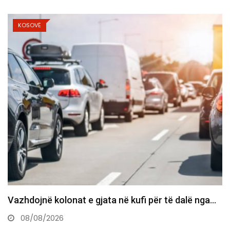
KOSOVË
Bie sërish çmimi i naftës, 1.63 euro për litër
08/08/2026