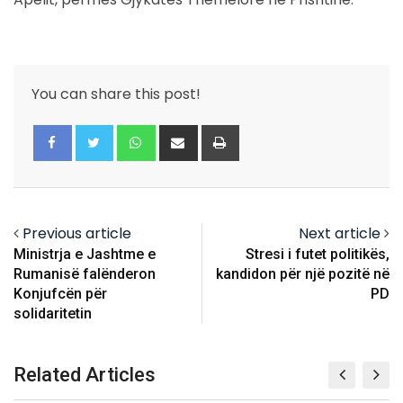
You can share this post!
Whatsapp
Share
Print
via
Email
Previous article
Next article
Ministrja e Jashtme e
Stresi i futet politikës,
Rumanisë falënderon
kandidon për një pozitë në
Konjufcën për
PD
solidaritetin
Related Articles