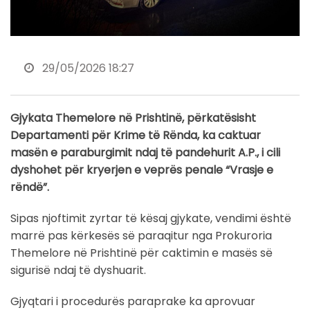
29/05/2026 18:27
Gjykata Themelore në Prishtinë, përkatësisht
Departamenti për Krime të Rënda, ka caktuar
masën e paraburgimit ndaj të pandehurit A.P., i cili
dyshohet për kryerjen e veprës penale “Vrasje e
rëndë”.
Sipas njoftimit zyrtar të kësaj gjykate, vendimi është
marrë pas kërkesës së paraqitur nga Prokuroria
Themelore në Prishtinë për caktimin e masës së
sigurisë ndaj të dyshuarit.
Gjyqtari i procedurës paraprake ka aprovuar