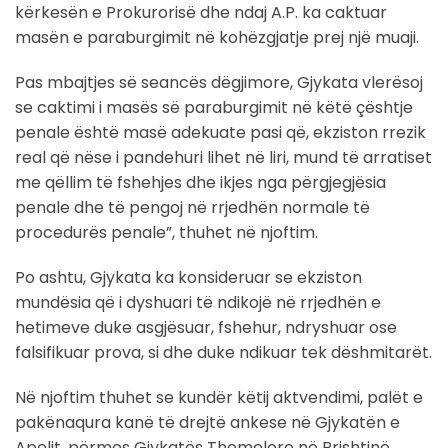
kërkesën e Prokurorisë dhe ndaj A.P. ka caktuar
masën e paraburgimit në kohëzgjatje prej një muaji.
Pas mbajtjes së seancës dëgjimore, Gjykata vlerësoj
se caktimi i masës së paraburgimit në këtë çështje
penale është masë adekuate pasi që, ekziston rrezik
real që nëse i pandehuri lihet në liri, mund të arratiset
me qëllim të fshehjes dhe ikjes nga përgjegjësia
penale dhe të pengoj në rrjedhën normale të
procedurës penale”, thuhet në njoftim.
Po ashtu, Gjykata ka konsideruar se ekziston
mundësia që i dyshuari të ndikojë në rrjedhën e
hetimeve duke asgjësuar, fshehur, ndryshuar ose
falsifikuar prova, si dhe duke ndikuar tek dëshmitarët.
Në njoftim thuhet se kundër këtij aktvendimi, palët e
pakënaqura kanë të drejtë ankese në Gjykatën e
Apelit, përmes Gjykatës Themelore në Prishtinë.