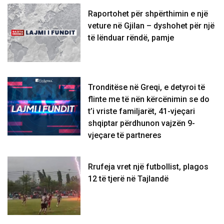
Raportohet për shpërthimin e një
veture në Gjilan – dyshohet për një
të lënduar rëndë, pamje
Tronditëse në Greqi, e detyroi të
flinte me të nën kërcënimin se do
t’i vriste familjarët, 41-vjeçari
shqiptar përdhunon vajzën 9-
vjeçare të partneres
Rrufeja vret një futbollist, plagos
12 të tjerë në Tajlandë