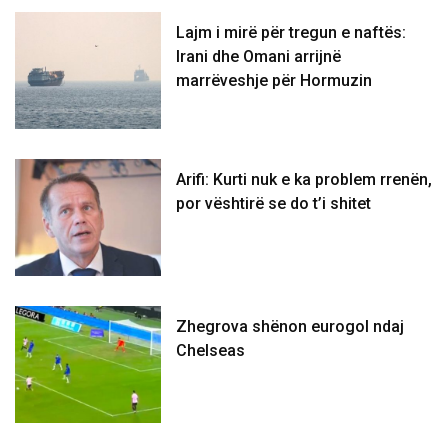
Lajm i mirë për tregun e naftës:
Irani dhe Omani arrijnë
marrëveshje për Hormuzin
Arifi: Kurti nuk e ka problem rrenën,
por vështirë se do t’i shitet
Zhegrova shënon eurogol ndaj
Chelseas