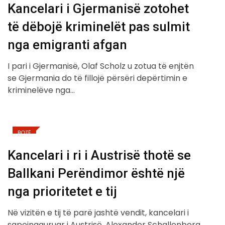
Kancelari i Gjermanisë zotohet
të dëbojë kriminelët pas sulmit
nga emigranti afgan
I pari i Gjermanisë, Olaf Scholz u zotua të enjtën
se Gjermania do të fillojë përsëri depërtimin e
kriminelëve nga…
BOTË
Kancelari i ri i Austrisë thotë se
Ballkani Perëndimor është një
nga prioritetet e tij
Në vizitën e tij të parë jashtë vendit, kancelari i
sapoinaguruar i Austrisë, Alexander Schallenberg,