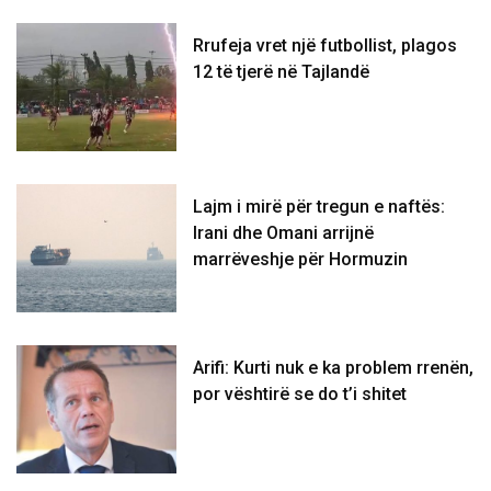
Rrufeja vret një futbollist, plagos
12 të tjerë në Tajlandë
Lajm i mirë për tregun e naftës:
Irani dhe Omani arrijnë
marrëveshje për Hormuzin
Arifi: Kurti nuk e ka problem rrenën,
por vështirë se do t’i shitet