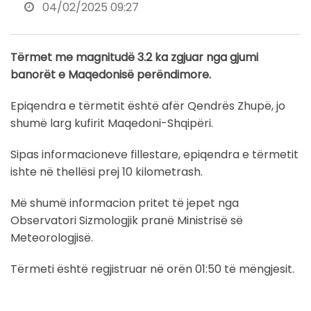
04/02/2025 09:27
Tërmet me magnitudë 3.2 ka zgjuar nga gjumi
banorët e Maqedonisë perëndimore.
Epiqendra e tërmetit është afër Qendrës Zhupë, jo
shumë larg kufirit Maqedoni-Shqipëri.
Sipas informacioneve fillestare, epiqendra e tërmetit
ishte në thellësi prej 10 kilometrash.
Më shumë informacion pritet të jepet nga
Observatori Sizmologjik pranë Ministrisë së
Meteorologjisë.
Tërmeti është regjistruar në orën 01:50 të mëngjesit.