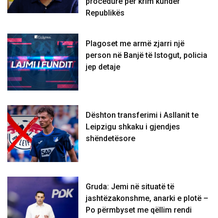
procedurë për krim kundër
Republikës
Plagoset me armë zjarri një
person në Banjë të Istogut, policia
jep detaje
Dështon transferimi i Asllanit te
Leipzigu shkaku i gjendjes
shëndetësore
Gruda: Jemi në situatë të
jashtëzakonshme, anarki e plotë –
Po përmbyset me qëllim rendi