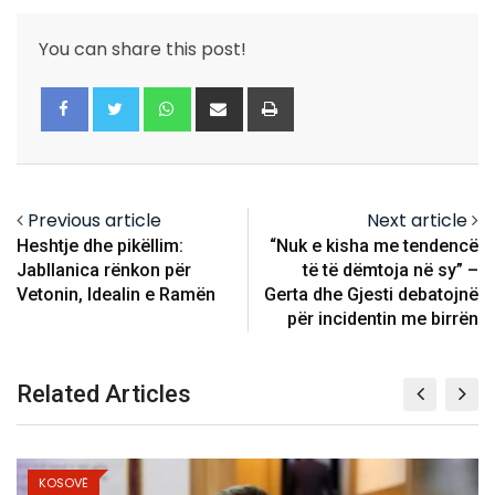
You can share this post!
Whatsapp
Share
Print
via
Email
Previous article
Next article
Heshtje dhe pikëllim:
“Nuk e kisha me tendencë
Jabllanica rënkon për
të të dëmtoja në sy” –
Vetonin, Idealin e Ramën
Gerta dhe Gjesti debatojnë
për incidentin me birrën
Related Articles
KOSOVË