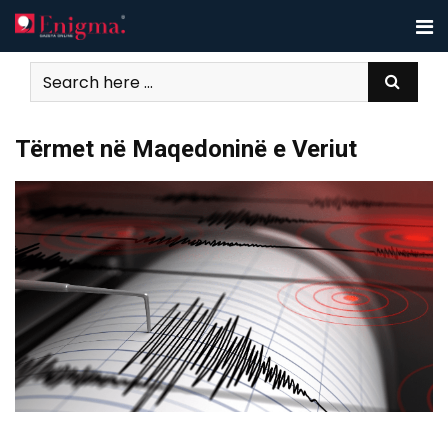
Skip
to
content
Tërmet në Maqedoninë e Veriut