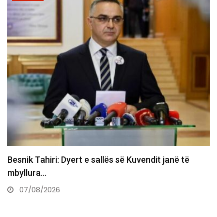
Maliqi: Deputetët t’i drejtohen Supremes për Kurtin
e Haxhiun jo…
07/08/2026