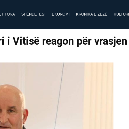
ET TONA
SHËNDETËSI
EKONOMI
KRONIKA E ZEZË
KULTUR
i i Vitisë reagon për vrasjen