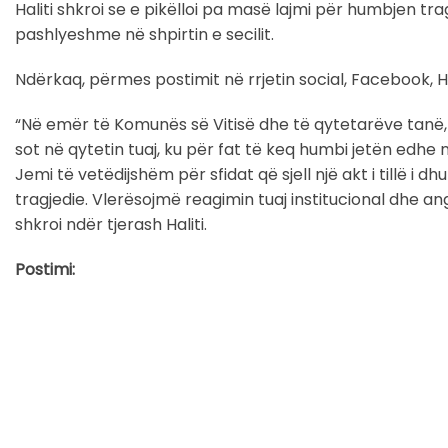
Haliti shkroi se e pikëlloi pa masë lajmi për humbjen tra
pashlyeshme në shpirtin e secilit.
Ndërkaq, përmes postimit në rrjetin social, Facebook, Ha
“Në emër të Komunës së Vitisë dhe të qytetarëve tanë, j
sot në qytetin tuaj, ku për fat të keq humbi jetën edhe
Jemi të vetëdijshëm për sfidat që sjell një akt i tillë i
tragjedie. Vlerësojmë reagimin tuaj institucional dhe ang
shkroi ndër tjerash Haliti.
Postimi: