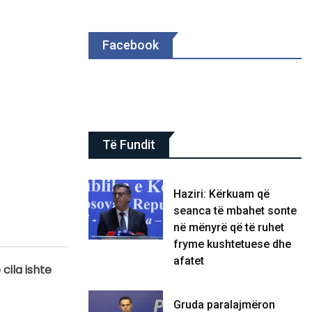
Facebook
Të Fundit
Haziri: Kërkuam që
seanca të mbahet sonte
në mënyrë që të ruhet
fryme kushtetuese dhe
afatet
 cila ishte
Gruda paralajmëron