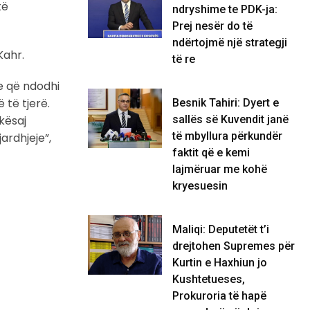
të
ndryshime te PDK-ja:
Prej nesër do të
ndërtojmë një strategji
Kahr.
të re
e që ndodhi
 të tjerë.
Besnik Tahiri: Dyert e
 kësaj
sallës së Kuvendit janë
të mbyllura përkundër
ardhjeje”,
faktit që e kemi
lajmëruar me kohë
kryesuesin
Maliqi: Deputetët t’i
drejtohen Supremes për
Kurtin e Haxhiun jo
Kushtetueses,
Prokuroria të hapë