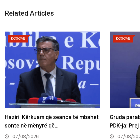
Related Articles
KOSOVË
K
mbahet
Gruda paralajmëron ndryshime te
Besn
PDK-ja: Prej nesër do të ndërtojmë…
Kuv
07/08/2026
0