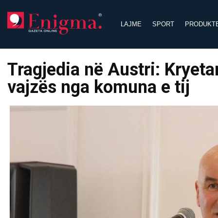
Skip
to
LAJME
SPORT
PRODUKT
content
Tragjedia në Austri: Kryetar
vajzës nga komuna e tij