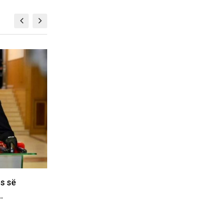
KOSOVË
t’i drejtohen
Plagoset me armë zjarri një pe
tin e Haxhiun jo…
Banjë të Istogut,…
07/08/2026