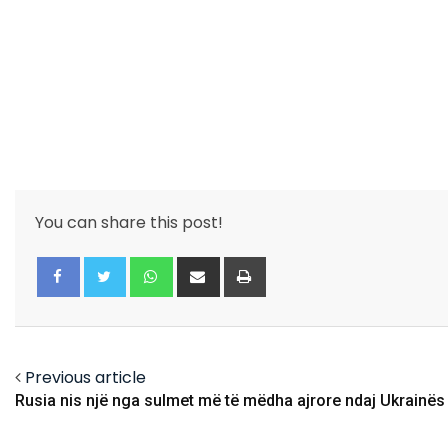
You can share this post!
Whatsapp
Share
Print
via
Email
Facebook
Twitter
Previous article
Rusia nis një nga sulmet më të mëdha ajrore ndaj Ukrainës