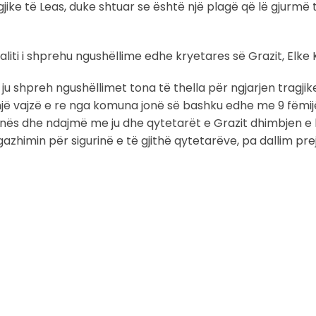
gjike të Leas, duke shtuar se është një plagë që lë gjurmë 
liti i shprehu ngushëllime edhe kryetares së Grazit, Elke 
u shpreh ngushëllimet tona të thella për ngjarjen tragjik
 një vajzë e re nga komuna jonë së bashku edhe me 9 fëmijë
 dhunës dhe ndajmë me ju dhe qytetarët e Grazit dhimbjen e
azhimin për sigurinë e të gjithë qytetarëve, pa dallim prej