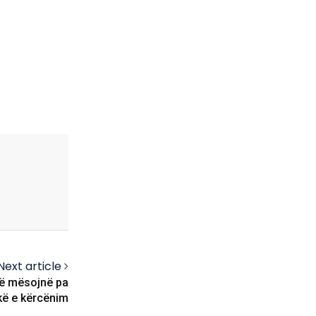
Next article
 të mësojnë pa
ikë e kërcënim