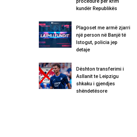
procedurë për krim
kundër Republikës
Plagoset me armë zjarri
një person në Banjë të
Istogut, policia jep
detaje
Dështon transferimi i
Asllanit te Leipzigu
shkaku i gjendjes
shëndetësore