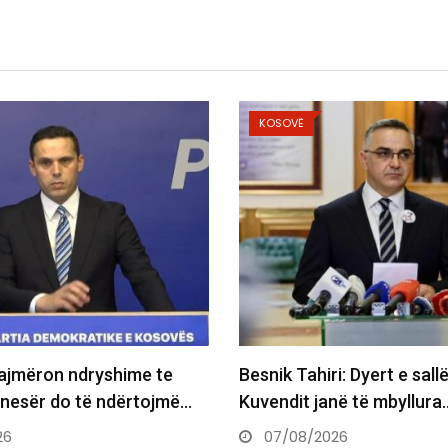
OSOVË
KOSOVË
ik Tahiri: Dyert e sallës së
Maliqi: Deputetët 
endit janë të mbyllura…
Supremes për Kur
7/08/2026
07/08/2026