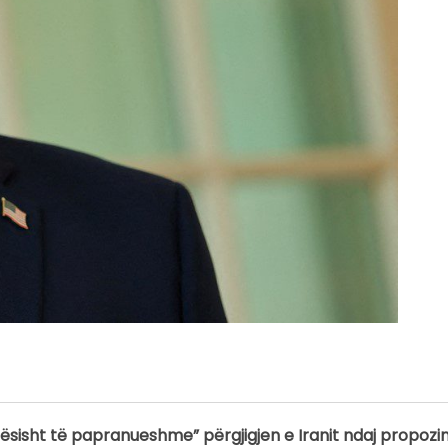
tësisht të papranueshme” përgjigjen e Iranit ndaj propoz