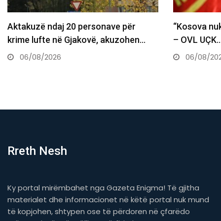
“Kosova nuk ka kohë për të humbur”
Haziri bën t
– OVL UÇK…
Kur nuk zbat
06/08/2026
06/08/20
Rreth Nesh
Ky portal mirëmbahet nga Gazeta Enigma! Të gjitha
materialet dhe informacionet në këtë portal nuk mund
të kopjohen, shtypen ose të përdoren në çfarëdo