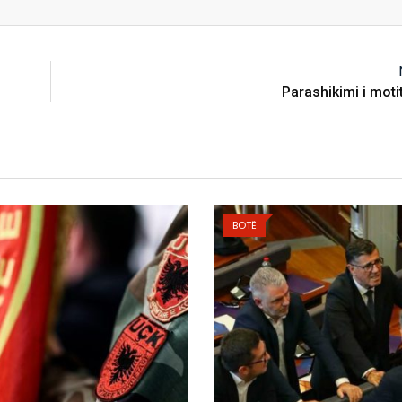
Parashikimi i moti
BOTË