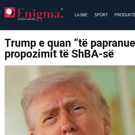
Skip
to
LAJME
SPORT
PRODUKT
content
Trump e quan “të papranues
propozimit të ShBA-së