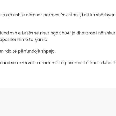
rsa ajo është dërguar përmes Pakistanit, i cili ka shërbyer 
fundimin e luftës së nisur nga ShBA-ja dhe Izraeli në shkur
ëpashershme të zjarrit.
an “do të përfundojë shpejt”.
laroi se rezervat e uraniumit të pasuruar të Iranit duhet 