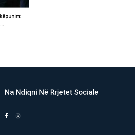
i
Enver Hasani: Pas betimit të Haxhiut
i arrin në
si deputete vendi është…
06/08/2026
Na Ndiqni Në Rrjetet Sociale