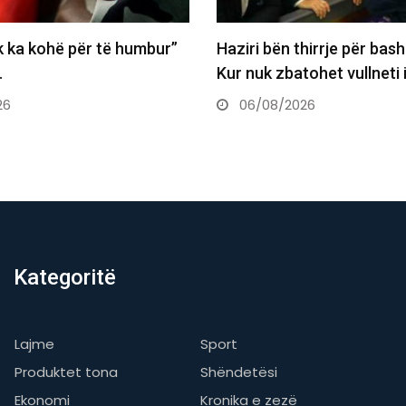
hirrje për bashkëpunim:
Austria shënon rekord të r
ohet vullneti i…
temperaturash, termometr
41.2°C
26
06/08/2026
Kategoritë
Lajme
Sport
Produktet tona
Shëndetësi
Ekonomi
Kronika e zezë