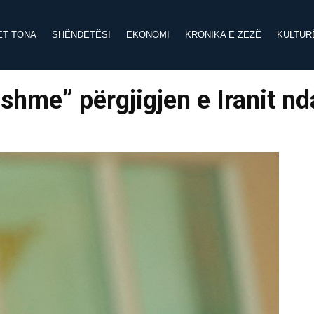
ET TONA
SHËNDETËSI
EKONOMI
KRONIKA E ZEZË
KULTUR
hme” përgjigjen e Iranit nd