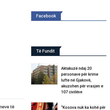
Facebook
Të Fundit
Aktakuzë ndaj 20
personave për krime
lufte në Gjakovë,
akuzohen për vrasjen e
107 civilëve
imeve të
“Kosova nuk ka kohë për