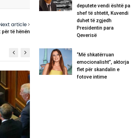
deputete vendi është pa
shef të shtetit, Kuvendi
duhet të zgjedh
Next article
Presidentin para
t për të hënën
Qeverisë
“Më shkatërruan
emocionalisht”, aktorja
flet për skandalin e
fotove intime
BOTË