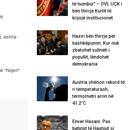
të humbur” – OVL UÇK i
bën thirrje Kurtit të
si
krijojë institucionet
Haziri bën thirrje për
t, është
bashkëpunim: Kur nuk
zbatohet vullneti i
popullit, lëndohet
demokracia
të “hiqen”
Austria shënon rekord të
ri temperaturash,
termometri arrin në
41.2°C
Enver Hasani: Pas
betimit të Haxhiut si