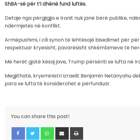
ShBA-së për t’i dhënë fund luftës.
Detaje nga përgjigjja e Iranit nuk janë bërë publike, ndë
ndërmjetës në konflikt.
Armëpushimi, i cili synon të lehtësojë bisedimet për për
respektuar kryesisht, pavarësisht shkëmbimeve të her
Më herët gjatë kësaj jave, Trump përsëriti se lufta në Ir
Megjithatë, kryeministri izraelit Benjamin Netanyahu dek
para se lufta të konsiderohet e përfunduar.
You can share this post!
Whatsapp
Share
Print
via