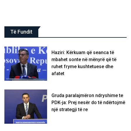
Të Fundit
Haziri: Kërkuam që seanca të
mbahet sonte në mënyrë që të
ruhet fryme kushtetuese dhe
afatet
Gruda paralajmëron ndryshime te
PDK-ja: Prej nesër do të ndërtojmë
një strategji të re