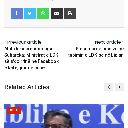
Whatsapp
Share
Print
via
Email
Previous article
Next article
Abdixhiku premton nga
Pjesëmarrje masive në
Suhareka: Ministrat e LDK-
tubimin e LDK-së në Lipjan
së s’do rrinë në Facebook
e kafe, por në punë!
Related Articles
BOTË