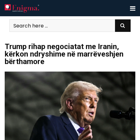
Skip
to
content
Trump rihap negociatat me Iranin,
kërkon ndryshime në marrëveshjen
bërthamore