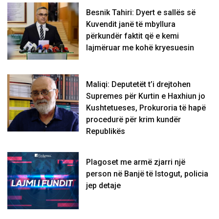
Besnik Tahiri: Dyert e sallës së
Kuvendit janë të mbyllura
përkundër faktit që e kemi
lajmëruar me kohë kryesuesin
Maliqi: Deputetët t’i drejtohen
Supremes për Kurtin e Haxhiun jo
Kushtetueses, Prokuroria të hapë
procedurë për krim kundër
Republikës
Plagoset me armë zjarri një
person në Banjë të Istogut, policia
jep detaje