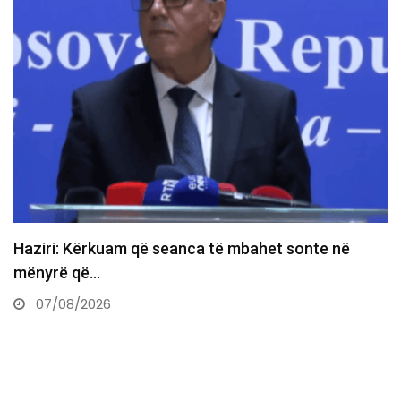
Gruda paralajmëron ndryshime te PDK-ja: Prej nesër
do të ndërtojmë…
07/08/2026