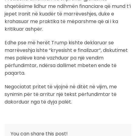
shqetësime lidhur me ndihmën financiare që mund t’i
jepet Iranit në kuadër të marrëveshjes, duke e
krahasuar me praktika të mëparshme që ai i ka
kritikuar ashpër.
Edhe pse më herët Trump kishte deklaruar se
marrëveshja ishte “kryesisht e finalizuar”, diskutimet
mes palëve kanë vazhduar pa një vendim
përfundimtar, ndërsa dallimet mbeten ende të
paqarta.
Negociatat pritet të vijojnë në ditët në vijim, me
synimin për të arritur një tekst përfundimtar të
dakorduar nga të dyja palët.
You can share this post!