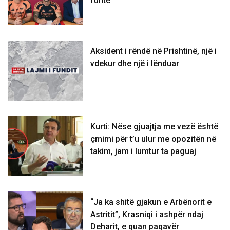
funte
Aksident i rëndë në Prishtinë, një i
vdekur dhe një i lënduar
Kurti: Nëse gjuajtja me vezë është
çmimi për t’u ulur me opozitën në
takim, jam i lumtur ta paguaj
“Ja ka shitë gjakun e Arbënorit e
Astritit”, Krasniqi i ashpër ndaj
Deharit, e quan paqavër