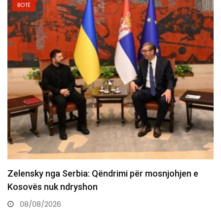
BOTË
Aksident i rëndë në Prishtinë, një i vdekur dhe një…
08/08/2026