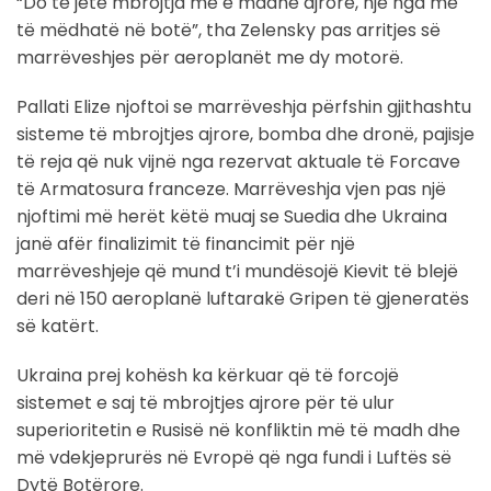
“Do të jetë mbrojtja më e madhe ajrore, një nga më
të mëdhatë në botë”, tha Zelensky pas arritjes së
marrëveshjes për aeroplanët me dy motorë.
Pallati Elize njoftoi se marrëveshja përfshin gjithashtu
sisteme të mbrojtjes ajrore, bomba dhe dronë, pajisje
të reja që nuk vijnë nga rezervat aktuale të Forcave
të Armatosura franceze. Marrëveshja vjen pas një
njoftimi më herët këtë muaj se Suedia dhe Ukraina
janë afër finalizimit të financimit për një
marrëveshjeje që mund t’i mundësojë Kievit të blejë
deri në 150 aeroplanë luftarakë Gripen të gjeneratës
së katërt.
Ukraina prej kohësh ka kërkuar që të forcojë
sistemet e saj të mbrojtjes ajrore për të ulur
superioritetin e Rusisë në konfliktin më të madh dhe
më vdekjeprurës në Evropë që nga fundi i Luftës së
Dytë Botërore.