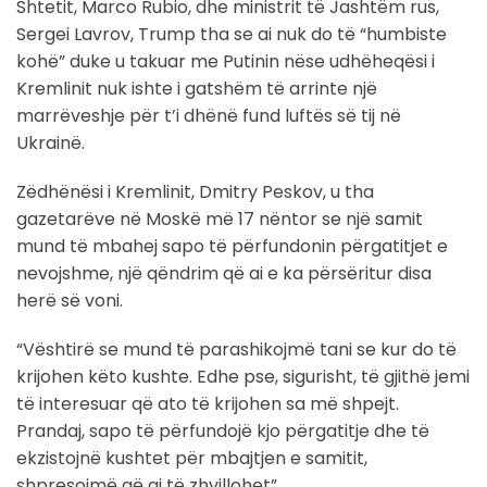
Shtetit, Marco Rubio, dhe ministrit të Jashtëm rus,
Sergei Lavrov, Trump tha se ai nuk do të “humbiste
kohë” duke u takuar me Putinin nëse udhëheqësi i
Kremlinit nuk ishte i gatshëm të arrinte një
marrëveshje për t’i dhënë fund luftës së tij në
Ukrainë.
Zëdhënësi i Kremlinit, Dmitry Peskov, u tha
gazetarëve në Moskë më 17 nëntor se një samit
mund të mbahej sapo të përfundonin përgatitjet e
nevojshme, një qëndrim që ai e ka përsëritur disa
herë së voni.
“Vështirë se mund të parashikojmë tani se kur do të
krijohen këto kushte. Edhe pse, sigurisht, të gjithë jemi
të interesuar që ato të krijohen sa më shpejt.
Prandaj, sapo të përfundojë kjo përgatitje dhe të
ekzistojnë kushtet për mbajtjen e samitit,
shpresojmë që ai të zhvillohet”.