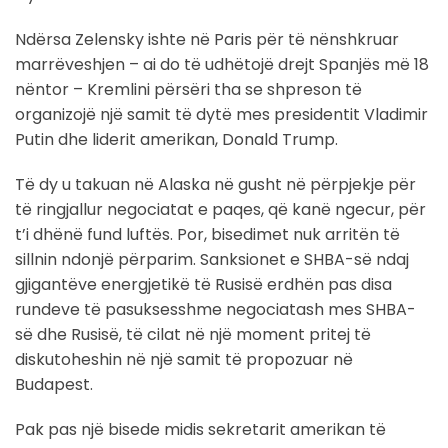
Ndërsa Zelensky ishte në Paris për të nënshkruar
marrëveshjen – ai do të udhëtojë drejt Spanjës më 18
nëntor – Kremlini përsëri tha se shpreson të
organizojë një samit të dytë mes presidentit Vladimir
Putin dhe liderit amerikan, Donald Trump.
Të dy u takuan në Alaska në gusht në përpjekje për
të ringjallur negociatat e paqes, që kanë ngecur, për
t’i dhënë fund luftës. Por, bisedimet nuk arritën të
sillnin ndonjë përparim. Sanksionet e SHBA-së ndaj
gjigantëve energjetikë të Rusisë erdhën pas disa
rundeve të pasuksesshme negociatash mes SHBA-
së dhe Rusisë, të cilat në një moment pritej të
diskutoheshin në një samit të propozuar në
Budapest.
Pak pas një bisede midis sekretarit amerikan të