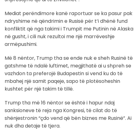
Mediat perëndimore kanë raportuar se ka pasur pak
ndryshime në qëndrimin e Rusisë për t’i dhënë fund
konfliktit që nga takimi i Trumpit me Putinin në Alaska
në gusht, i cili nuk rezultoi me një marrëveshje
armëpushimi.
Më 8 nëntor, Trump tha se ende nuk e sheh Rusinë të
gatshme të ndalë luftimet, megjithatë ai u shpreh se
vazhdon ta preferojë Budapestin si vend ku do të
mbahej një samit paqeje, sapo të plotësoheshin
kushtet për një takim të tillë.
Trump tha më 16 nëntor se është i hapur ndaj
sanksioneve të reja nga Kongresi, të cilat do të
shënjestronin “çdo vend që bën biznes me Rusinë”. Ai
nuk dha detaje të tjera.