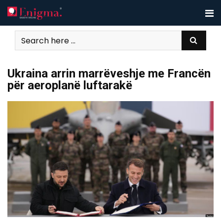
Skip
to
content
Ukraina arrin marrëveshje me Francën
për aeroplanë luftarakë