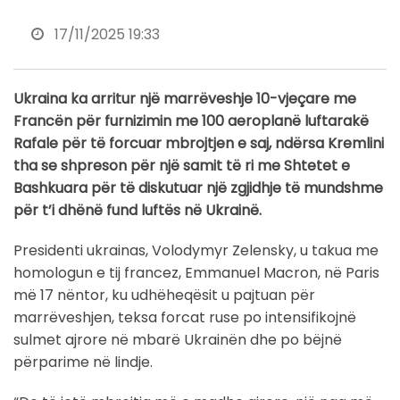
17/11/2025 19:33
Ukraina ka arritur një marrëveshje 10-vjeçare me
Francën për furnizimin me 100 aeroplanë luftarakë
Rafale për të forcuar mbrojtjen e saj, ndërsa Kremlini
tha se shpreson për një samit të ri me Shtetet e
Bashkuara për të diskutuar një zgjidhje të mundshme
për t’i dhënë fund luftës në Ukrainë.
Presidenti ukrainas, Volodymyr Zelensky, u takua me
homologun e tij francez, Emmanuel Macron, në Paris
më 17 nëntor, ku udhëheqësit u pajtuan për
marrëveshjen, teksa forcat ruse po intensifikojnë
sulmet ajrore në mbarë Ukrainën dhe po bëjnë
përparime në lindje.