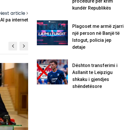
procedurë për krim
kundër Republikës
Next article
AI pa internet
Plagoset me armë zjarri
një person në Banjë të
Istogut, policia jep
detaje
Dështon transferimi i
BOTË
BOTË
Asllanit te Leipzigu
shkaku i gjendjes
shëndetësore