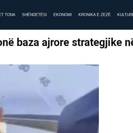
ET TONA
SHËNDETËSI
EKONOMI
KRONIKA E ZEZË
KULTUR
ë baza ajrore strategjike n