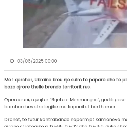
03/06/2025 00:00
Më 1 qershor, Ukraina kreu një sulm të paparë dhe të pl
baza ajrore thellë brenda territorit rus.
Operacioni, i quajtur “Rrjeta e Merimangës”, goditi pes
bombardues strategjikë me kapacitet bërthamor.
Dronët, të futur kontrabandë nëpërmjet kamionëve me 
avionë strategjikë si Tu-95, Tu-22 dhe Tu-160, duke sh