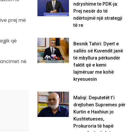
ndryshime te PDK-ja:
Prej nesër do të
ndërtojmë një strategji
sive prej më
të re
egjik që
Besnik Tahiri: Dyert e
sallës së Kuvendit janë
të mbyllura përkundër
avancimet në
faktit që e kemi
lajmëruar me kohë
kryesuesin
Maliqi: Deputetët t’i
drejtohen Supremes për
Kurtin e Haxhiun jo
Kushtetueses,
Prokuroria të hapë