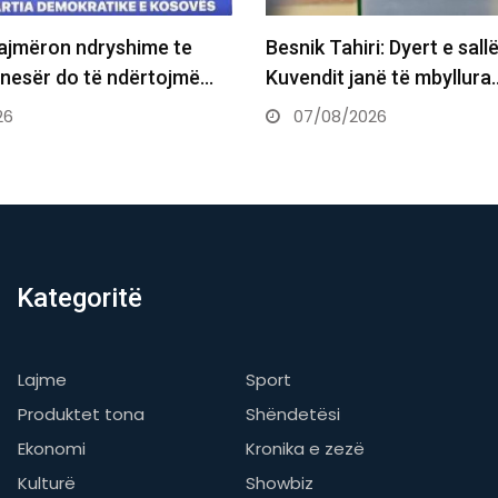
ndryshime te
Besnik Tahiri: Dyert e sallës së
o të ndërtojmë…
Kuvendit janë të mbyllura…
07/08/2026
Kategoritë
Lajme
Sport
Produktet tona
Shëndetësi
Ekonomi
Kronika e zezë
Kulturë
Showbiz