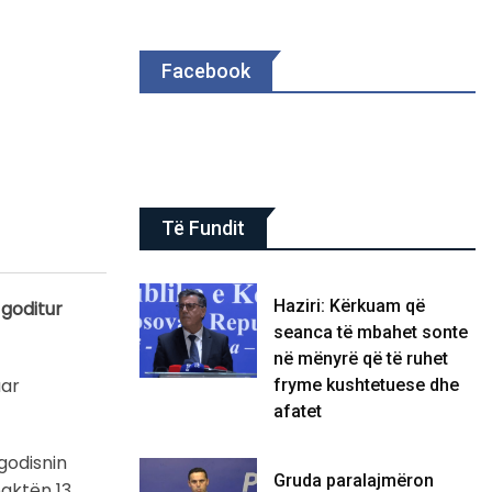
Facebook
Të Fundit
Haziri: Kërkuam që
 goditur
seanca të mbahet sonte
në mënyrë që të ruhet
uar
fryme kushtetuese dhe
afatet
godisnin
Gruda paralajmëron
paktën 13