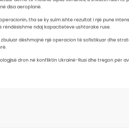
ë disa aeroplanë.
operacionin, tha se ky sulm ishte rezultat i një pune inten
 të rëndësishme ndaj kapaciteteve ushtarake ruse.
 u zbuluar dëshmojnë një operacion të sofistikuar dhe strat
rë.
ogjisë dron në konfliktin Ukrainë-Rusi dhe tregon për 