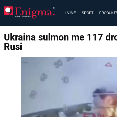
Skip
to
LAJME
SPORT
PRODUKT
content
Ukraina sulmon me 117 dron
Rusi