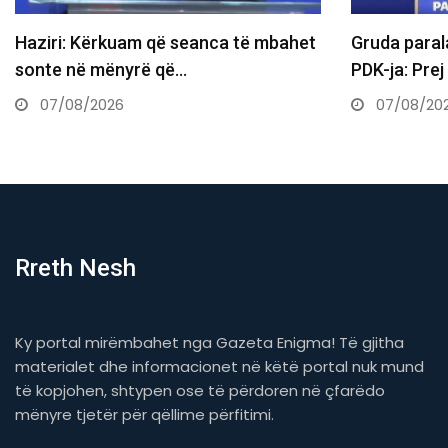
: Kërkuam që seanca të mbahet
Gruda paralajmëron 
në mënyrë që…
PDK-ja: Prej nesër d
8/2026
07/08/2026
Rreth Nesh
Ky portal mirëmbahet nga Gazeta Enigma! Të gjitha
materialet dhe informacionet në këtë portal nuk mund
të kopjohen, shtypen ose të përdoren në çfarëdo
mënyre tjetër për qëllime përfitimi.