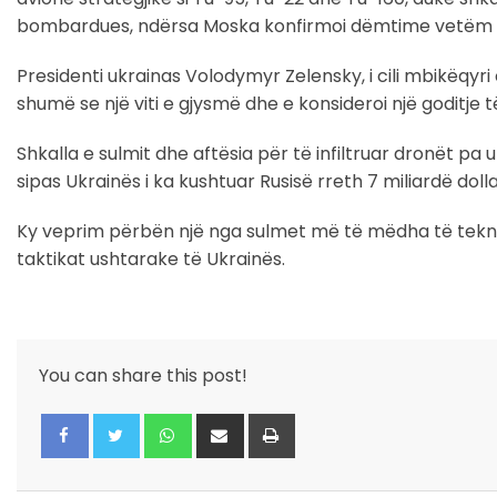
bombardues, ndërsa Moska konfirmoi dëmtime vetëm n
Presidenti ukrainas Volodymyr Zelensky, i cili mbikëqyri 
shumë se një viti e gjysmë dhe e konsideroi një goditje
Shkalla e sulmit dhe aftësia për të infiltruar dronët pa
sipas Ukrainës i ka kushtuar Rusisë rreth 7 miliardë dolla
Ky veprim përbën një nga sulmet më të mëdha të teknol
taktikat ushtarake të Ukrainës.
You can share this post!
Whatsapp
Share
Print
via
Email
Facebook
Twitter