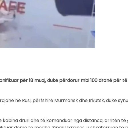
anifikuar për 18 muaj, duke përdorur mbi 100 dronë për të
ë rajone në Rusi, përfshirë Murmansk dhe Irkutsk, duke syn
kabina druri dhe të komanduar nga distanca, arritën të 
kaktuar dëme të mëdha. Sipas Ukrainës, u shkatërruan të 