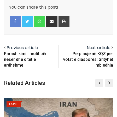
You can share this post!
Whatsapp
Share
Print
via
Email
Previous article
Next article
Parashikimi i motit për
Përplasje në KQZ për
nesër dhe ditët e
votat e diasporës: Shtyhet
ardhshme
mbledhja
Related Articles
LAJME