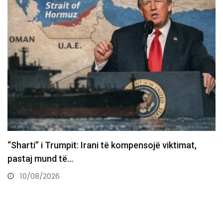
Deputeti i LVV-së: S’ka dobi të konstituohet Kuve
pa marrëveshje…
10/08/2026