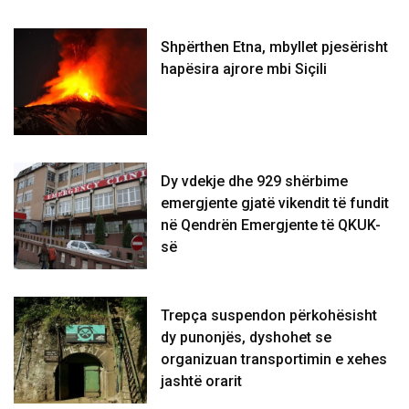
Shpërthen Etna, mbyllet pjesërisht
hapësira ajrore mbi Siçili
Dy vdekje dhe 929 shërbime
emergjente gjatë vikendit të fundit
në Qendrën Emergjente të QKUK-
së
Trepça suspendon përkohësisht
dy punonjës, dyshohet se
organizuan transportimin e xehes
jashtë orarit