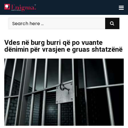
Skip
to
content
Vdes në burg burri që po vuante
dënimin për vrasjen e gruas shtatzënë