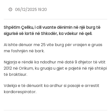
06/12/2025 19:20
Shpëtim Çeliku, i cili vuante dënimin në një burg të
sigurisë së lartë në Shkodër, ka vdekur në qeli.
Ai ishte dënuar me 25 vite burg për vrasjen e gruas
me foshnjën në bark.
Ngjarja e rëndë ka ndodhur më datë 9 dhjetor të vitit
2012 në Orikum, ku gruaja u gjet e pajetë në një shtëpi
të braktisur.
Vdekja e të dënuarit ka ardhur si pasojë e arrestit
kardiorespirator.