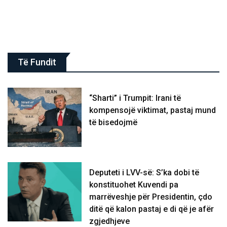
Të Fundit
“Sharti” i Trumpit: Irani të
kompensojë viktimat, pastaj mund
të bisedojmë
Deputeti i LVV-së: S’ka dobi të
konstituohet Kuvendi pa
marrëveshje për Presidentin, çdo
ditë që kalon pastaj e di që je afër
zgjedhjeve