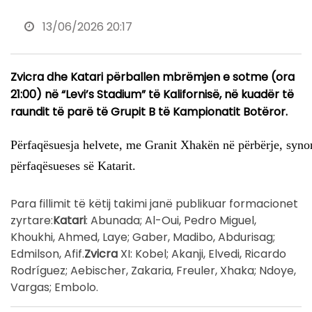
13/06/2026 20:17
Zvicra dhe Katari përballen mbrëmjen e sotme (ora
21:00) në “Levi’s Stadium” të Kalifornisë, në kuadër të
raundit të parë të Grupit B të Kampionatit Botëror.
Përfaqësuesja helvete, me Granit Xhakën në përbërje, synon
përfaqësueses së Katarit.
Para fillimit të këtij takimi janë publikuar formacionet
zyrtare:
Katari
: Abunada; Al-Oui, Pedro Miguel,
Khoukhi, Ahmed, Laye; Gaber, Madibo, Abdurisag;
Edmilson, Afif.
Zvicra
XI: Kobel; Akanji, Elvedi, Ricardo
Rodríguez; Aebischer, Zakaria, Freuler, Xhaka; Ndoye,
Vargas; Embolo.