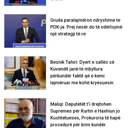
Gruda paralajmëron ndryshime te
PDK-ja: Prej nesër do të ndërtojmë
një strategji të re
Besnik Tahiri: Dyert e sallës së
Kuvendit janë të mbyllura
përkundër faktit që e kemi
lajmëruar me kohë kryesuesin
Maliqi: Deputetët t’i drejtohen
Supremes për Kurtin e Haxhiun jo
Kushtetueses, Prokuroria të hapë
procedurë për krim kundër