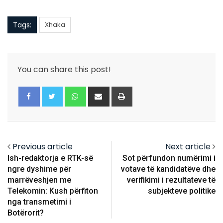
Tags:
Xhaka
You can share this post!
Whatsapp
Share
Print
via
Email
Previous article
Next article
Ish-redaktorja e RTK-së
Sot përfundon numërimi i
ngre dyshime për
votave të kandidatëve dhe
marrëveshjen me
verifikimi i rezultateve të
Telekomin: Kush përfiton
subjekteve politike
nga transmetimi i
Botërorit?