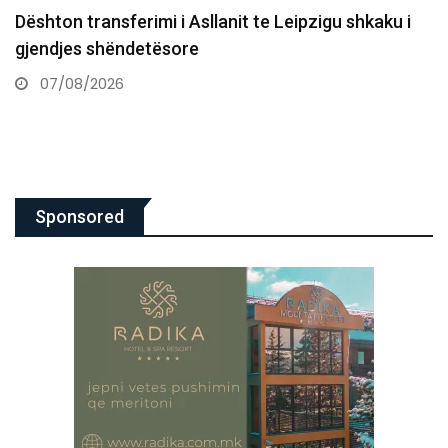
10 vjet nga e arta historike e Majlinda Kelmendit
në…
07/08/2026
Sponsored