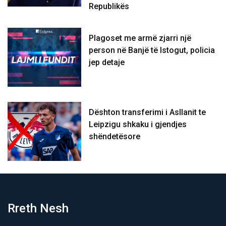
Republikës
Plagoset me armë zjarri një
person në Banjë të Istogut, policia
jep detaje
Dështon transferimi i Asllanit te
Leipzigu shkaku i gjendjes
shëndetësore
Rreth Nesh