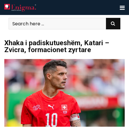
Skip
to
content
Xhaka i padiskutueshëm, Katari –
Zvicra, formacionet zyrtare