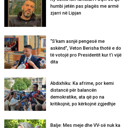
humbi jetën pas plagës me armë
zjarri në Lipjan
“S’kam asnjë pengesë me
askënd”, Veton Berisha thotë e do
të votojë pro Presidentit kur t’i vijë
dita
Abdixhiku: Ka afrime, por kemi
distancë për balancën
demokratike, ata që po na
kritikojnë, po kërkojnë zgjedhje
Balje: Mes meje dhe VV-së nuk ka