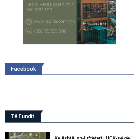
Facebook
Të Fundit
Ky është ish-luftëtari i UÇK-së që