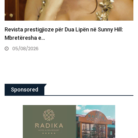
Katy Perry nga Sunny Hill shkon në Kotor me
Turedaun,…
05/08/2026
Sponsored