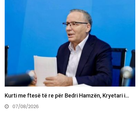
Sot varroset Naim Kastrati, 62-vjeçari që vdiq
papritur në Karaçevë…
07/08/2026