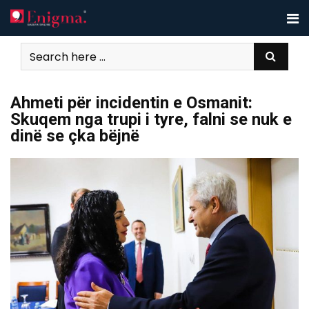
Skip
to
content
Ahmeti për incidentin e Osmanit:
Skuqem nga trupi i tyre, falni se nuk e
dinë se çka bëjnë