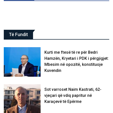
Të Fundit
Kurti me ftesë të re për Bedri
Hamzën, Kryetari i PDK i përgjigjet:
Mbesim në opozitë, konstituoje
Kuvendin
Sot varroset Naim Kastrati, 62-
vjeçari që vdiq papritur në
Karaçevë të Epërme