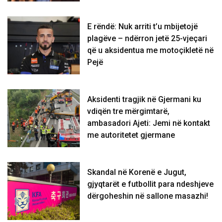
E rëndë: Nuk arriti t’u mbijetojë
plagëve – ndërron jetë 25-vjeçari
që u aksidentua me motoçikletë në
Pejë
Aksidenti tragjik në Gjermani ku
vdiqën tre mërgimtarë,
ambasadori Ajeti: Jemi në kontakt
me autoritetet gjermane
Skandal në Korenë e Jugut,
gjyqtarët e futbollit para ndeshjeve
dërgoheshin në sallone masazhi!