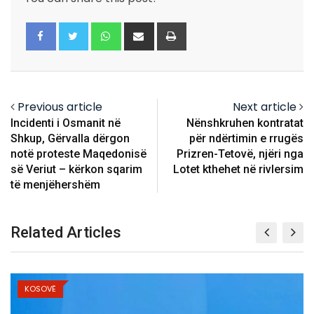
Whatsapp
Share
Print
via
Email
Previous article
Next article
Incidenti i Osmanit në
Nënshkruhen kontratat
Shkup, Gërvalla dërgon
për ndërtimin e rrugës
notë proteste Maqedonisë
Prizren-Tetovë, njëri nga
së Veriut – kërkon sqarim
Lotet kthehet në rivlersim
të menjëhershëm
Related Articles
KOSOVË