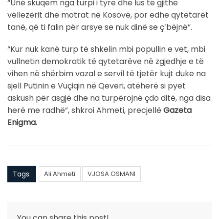
“Unë skuqem nga turpi i tyre dhe lus të gjithë
vëllezërit dhe motrat në Kosovë, por edhe qytetarët
tanë, që ti falin për arsye se nuk dinë se ç’bëjnë”.
“Kur nuk kanë turp të shkelin mbi popullin e vet, mbi
vullnetin demokratik të qytetarëve në zgjedhje e të
vihen në shërbim vazal e servil të tjetër kujt duke na
sjell Putinin e Vuçiqin në Qeveri, atëherë si pyet
askush për asgjë dhe na turpërojnë çdo ditë, nga disa
herë me radhë”, shkroi Ahmeti, precjellë
Gazeta
Enigma.
Tags:
Ali Ahmeti
VJOSA OSMANI
You can share this post!