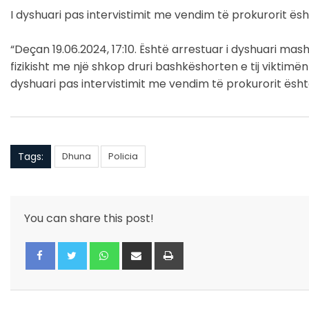
I dyshuari pas intervistimit me vendim të prokurorit ës
“Deçan 19.06.2024, 17:10. Është arrestuar i dyshuari mas
fizikisht me një shkop druri bashkëshorten e tij viktim
dyshuari pas intervistimit me vendim të prokurorit ësh
Tags:
Dhuna
Policia
You can share this post!
Whatsapp
Share
Print
via
Email
Facebook
Twitter