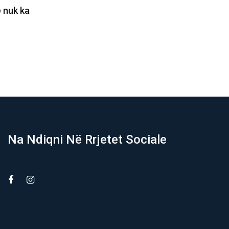
ohet Kuvendi
Pas pak nis seanca konstituive e
dhor, ende s’ka
Kuvendit, këto janë katër…
06/08/2026
Na Ndiqni Në Rrjetet Sociale