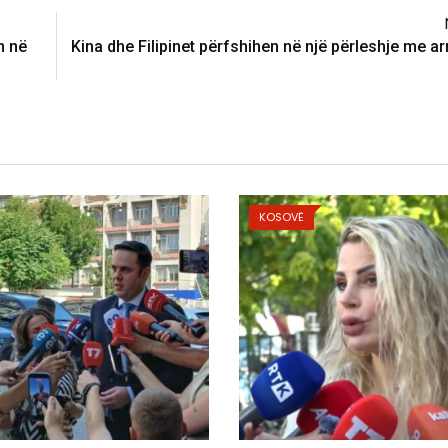
n në
Kina dhe Filipinet përfshihen në një përleshje me a
VË
KOSOVË