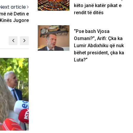
këto janë katër pikat e
Next article
rendit të ditës
rmë në Detin e
Kinës Jugore
“Pse bash Vjosa
Osmani?”, Arifi: Çka ka
Lumir Abdixhiku që nuk
bëhet president, çka ka
Luta?”
KOSOVË