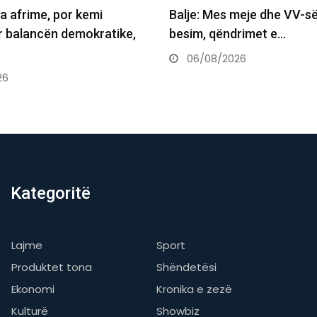
 Mes meje dhe VV-së nuk ka
Haziri: Sot konstitu
 qëndrimet e…
sipas rezultatit zgje
marrëveshje…
08/2026
06/08/2026
Kategoritë
Lajme
Sport
Produktet tona
Shëndetësi
Ekonomi
Kronika e zezë
Kulturë
Showbiz