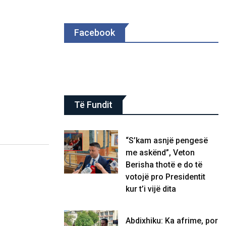
Facebook
Të Fundit
“S’kam asnjë pengesë
me askënd”, Veton
Berisha thotë e do të
votojë pro Presidentit
kur t’i vijë dita
Abdixhiku: Ka afrime, por