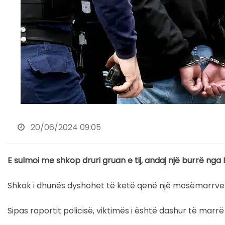
20/06/2024 09:05
E sulmoi me shkop druri gruan e tij, andaj një burrë n
Shkak i dhunës dyshohet të ketë qenë një mosëmarrvesh
Sipas raportit policisë, viktimës i është dashur të marrë