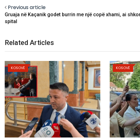
Previous article
Gruaja në Kaçanik godet burrin me një copë xhami, ai shko
spital
Related Articles
KOSOVË
KOSO