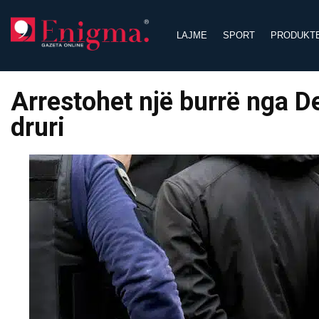
Skip
to
LAJME
SPORT
PRODUKT
content
Arrestohet një burrë nga D
druri