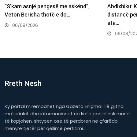
Abdixhiku: Ka afrime, por kemi
Balje:
distancë për balancën demokratike,
besim,
ata…
06/
06/08/2026
Rreth Nesh
Ky portal mirëmbahet nga Gazeta Enigma! Të gjitha
materialet dhe informacionet në këtë portal nuk mund
të kopjohen, shtypen ose të përdoren në çfarëdo
mënyre tjetër për qëllime përfitimi.