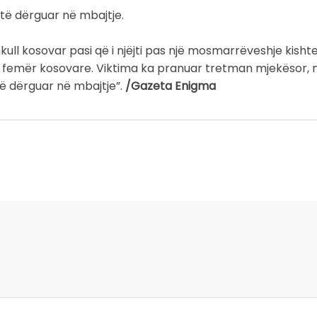
htë dërguar në mbajtje.
hkull kosovar pasi që i njëjti pas një mosmarrëveshje kish
ën femër kosovare. Viktima ka pranuar tretman mjekësor, n
të dërguar në mbajtje”.
/Gazeta Enigma