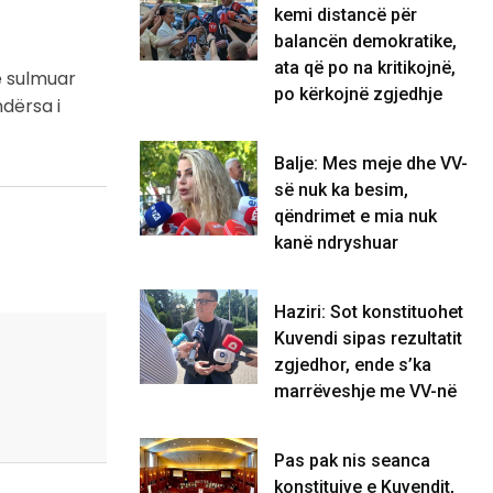
kemi distancë për
balancën demokratike,
ata që po na kritikojnë,
te sulmuar
po kërkojnë zgjedhje
dërsa i
Balje: Mes meje dhe VV-
së nuk ka besim,
qëndrimet e mia nuk
kanë ndryshuar
Haziri: Sot konstituohet
Kuvendi sipas rezultatit
zgjedhor, ende s’ka
marrëveshje me VV-në
Pas pak nis seanca
konstituive e Kuvendit,