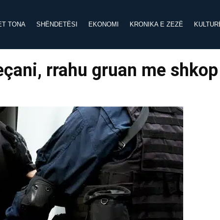
ET TONA
SHËNDETËSI
EKONOMI
KRONIKA E ZEZË
KULTUR
eçani, rrahu gruan me shkop