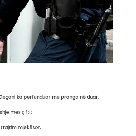
ga Deçani ka përfunduar me pranga në duar.
je mes çiftit.
 trajtim mjekësor.