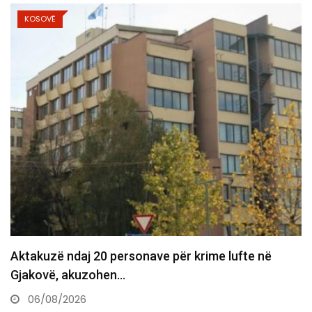
KOSOVË
“Kosova nuk ka kohë për të humbur” – OVL UÇK…
06/08/2026