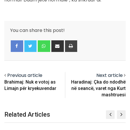
You can share this post!
Whatsapp
Share
Print
via
Email
Previous article
Next article
Brahimaj: Nuk e votoj as
Haradinaj: Çka do ndodhë
Limajn për kryekuvendar
në seancë, varet nga Kurt
mashtruesi
Related Articles