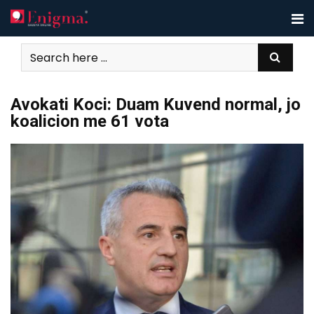
Skip
to
content
Avokati Koci: Duam Kuvend normal, jo
koalicion me 61 vota