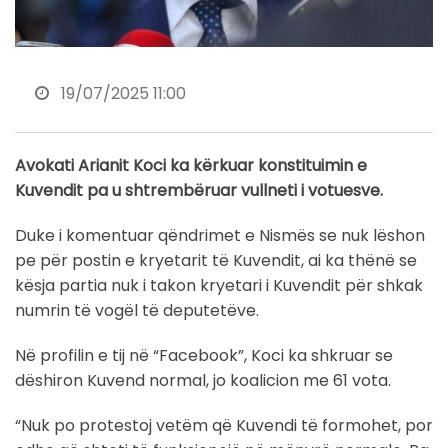
19/07/2025 11:00
Avokati Arianit Koci ka kërkuar konstituimin e
Kuvendit pa u shtrembëruar vullneti i votuesve.
Duke i komentuar qëndrimet e Nismës se nuk lëshon
pe për postin e kryetarit të Kuvendit, ai ka thënë se
kësja partia nuk i takon kryetari i Kuvendit për shkak
numrin të vogël të deputetëve.
Në profilin e tij në “Facebook”, Koci ka shkruar se
dëshiron Kuvend normal, jo koalicion me 61 vota.
“Nuk po protestoj vetëm që Kuvendi të formohet, por