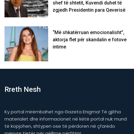
shef të shtetit, Kuvendi duhet të
zgjedh Presidentin para Qeverisë
“Më shkatërruan emocionalisht”,
aktorja flet për skandalin e fotove
intime
Rreth Nesh
Ky portal mirëmbahet nga Gazeta Enigma! Të gjitha
materialet dhe informacionet në këtë portal nuk mund
të kopjohen, shtypen ose të përdoren në çfarëdo
mënyre tjetër për qëllime përfitimi.