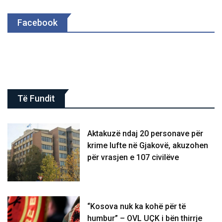
Facebook
Të Fundit
Aktakuzë ndaj 20 personave për
krime lufte në Gjakovë, akuzohen
për vrasjen e 107 civilëve
“Kosova nuk ka kohë për të
humbur” – OVL UÇK i bën thirrje