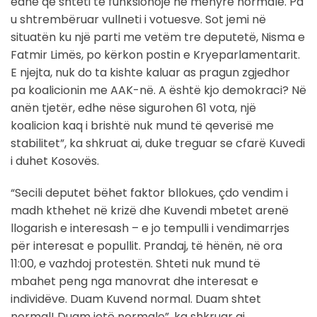
edhe që shteti të funksionojë në mënyrë normale. Pa
u shtrembëruar vullneti i votuesve. Sot jemi në
situatën ku një parti me vetëm tre deputetë, Nisma e
Fatmir Limës, po kërkon postin e Kryeparlamentarit.
E njejta, nuk do ta kishte kaluar as pragun zgjedhor
pa koalicionin me AAK-në. A është kjo demokraci? Në
anën tjetër, edhe nëse sigurohen 61 vota, një
koalicion kaq i brishtë nuk mund të qeverisë me
stabilitet”, ka shkruat ai, duke treguar se cfarë Kuvedi
i duhet Kosovës.
“Secili deputet bëhet faktor bllokues, çdo vendim i
madh kthehet në krizë dhe Kuvendi mbetet arenë
llogarish e interesash – e jo tempulli i vendimarrjes
për interesat e popullit. Prandaj, të hënën, në ora
11:00, e vazhdoj protestën. Shteti nuk mund të
mbahet peng nga manovrat dhe interesat e
individëve. Duam Kuvend normal. Duam shtet
normal! Duam jetë normale”, ka shkruar ai.