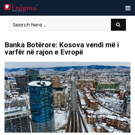
Skip
to
content
​Banka Botërore: Kosova vendi më i
varfër në rajon e Evropë