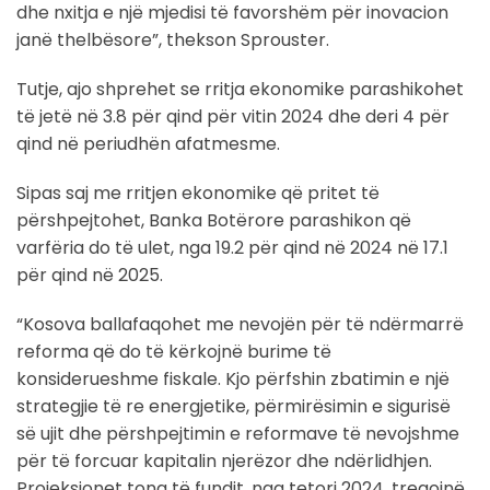
dhe nxitja e një mjedisi të favorshëm për inovacion
janë thelbësore”, thekson Sprouster.
Tutje, ajo shprehet se rritja ekonomike parashikohet
të jetë në 3.8 për qind për vitin 2024 dhe deri 4 për
qind në periudhën afatmesme.
Sipas saj me rritjen ekonomike që pritet të
përshpejtohet, Banka Botërore parashikon që
varfëria do të ulet, nga 19.2 për qind në 2024 në 17.1
për qind në 2025.
“Kosova ballafaqohet me nevojën për të ndërmarrë
reforma që do të kërkojnë burime të
konsiderueshme fiskale. Kjo përfshin zbatimin e një
strategjie të re energjetike, përmirësimin e sigurisë
së ujit dhe përshpejtimin e reformave të nevojshme
për të forcuar kapitalin njerëzor dhe ndërlidhjen.
Projeksionet tona të fundit, nga tetori 2024, tregojnë