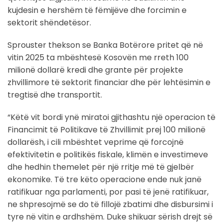
kujdesin e hershëm të fëmijëve dhe forcimin e
sektorit shëndetësor.
Sprouster thekson se Banka Botërore pritet që në
vitin 2025 ta mbështesë Kosovën me rreth 100
milionë dollarë kredi dhe grante për projekte
zhvillimore të sektorit financiar dhe për lehtësimin e
tregtisë dhe transportit.
“Këtë vit bordi ynë miratoi gjithashtu një operacion të
Financimit të Politikave të Zhvillimit prej 100 milionë
dollarësh, i cili mbështet veprime që forcojnë
efektivitetin e politikës fiskale, klimën e investimeve
dhe hedhin themelet për një rritje më të gjelbër
ekonomike. Të tre këto operacione ende nuk janë
ratifikuar nga parlamenti, por pasi të jenë ratifikuar,
ne shpresojmë se do të fillojë zbatimi dhe disbursimi i
tyre në vitin e ardhshëm. Duke shikuar sërish drejt së