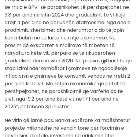
se rritja e BPV-së parashikohet të përshpejtohet në
3.8 për qind në vitin 2024 dhe gradualisht të shkojë
drejt 4 për qind në periudhën afatmesme. Nga ana e
prodhimit, shërbimet dhe ndërtimtaria do të japin
kontributin më të lartë në rritje ekonomike. Ne
presim që eksportet e mallrave të mbeten të
ndrydhura këtë vit, përpara se të rikuperohen
gradualisht deri në vitin 2026. Ne presim gjithashtu që
stabilizimi ndërkombëtar i çmimeve të ngadalësojë
inflacionin e çmimeve të konsumit vendas në rreth 2
për qind këtë vit. Me rritjen ekonomike që pritet të
përshpejtohet, ne parashikojmë që varfëria do të
ulet, nga 19.2 për qind këtë vit në 17.1 për qind në
2025”, potencon Sprouster.
Në vitin që lamë pas, Banka Botërore ka mbështetur
projekte milionëshe në vendin tonë për forcimin e
qeverisjes digjitale, investime në edukimin dhe