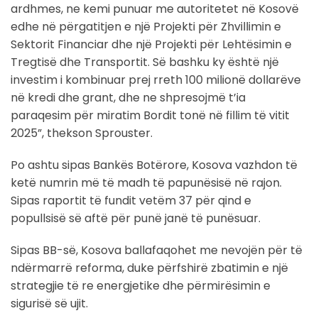
ardhmes, ne kemi punuar me autoritetet në Kosovë
edhe në përgatitjen e një Projekti për Zhvillimin e
Sektorit Financiar dhe një Projekti për Lehtësimin e
Tregtisë dhe Transportit. Së bashku ky është një
investim i kombinuar prej rreth 100 milionë dollarëve
në kredi dhe grant, dhe ne shpresojmë t’ia
paraqesim për miratim Bordit tonë në fillim të vitit
2025”, thekson Sprouster.
Po ashtu sipas Bankës Botërore, Kosova vazhdon të
ketë numrin më të madh të papunësisë në rajon.
Sipas raportit të fundit vetëm 37 për qind e
popullsisë së aftë për punë janë të punësuar.
Sipas BB-së, Kosova ballafaqohet me nevojën për të
ndërmarrë reforma, duke përfshirë zbatimin e një
strategjie të re energjetike dhe përmirësimin e
sigurisë së ujit.