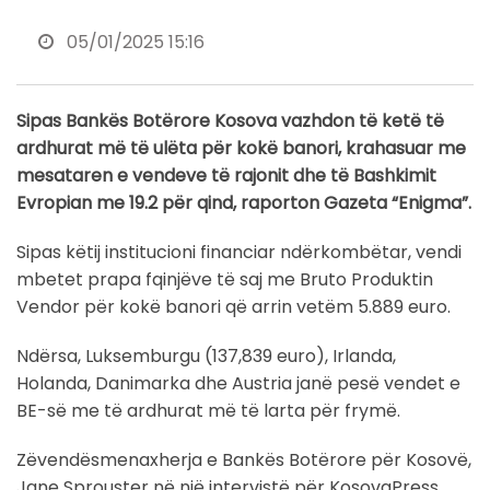
05/01/2025 15:16
Sipas Bankës Botërore Kosova vazhdon të ketë të
ardhurat më të ulëta për kokë banori, krahasuar me
mesataren e vendeve të rajonit dhe të Bashkimit
Evropian me 19.2 për qind, raporton Gazeta “Enigma”.
Sipas këtij institucioni financiar ndërkombëtar, vendi
mbetet prapa fqinjëve të saj me Bruto Produktin
Vendor për kokë banori që arrin vetëm 5.889 euro.
Ndërsa, Luksemburgu (137,839 euro), Irlanda,
Holanda, Danimarka dhe Austria janë pesë vendet e
BE-së me të ardhurat më të larta për frymë.
Zëvendësmenaxherja e Bankës Botërore për Kosovë,
Jane Sprouster në një intervistë për KosovaPress,