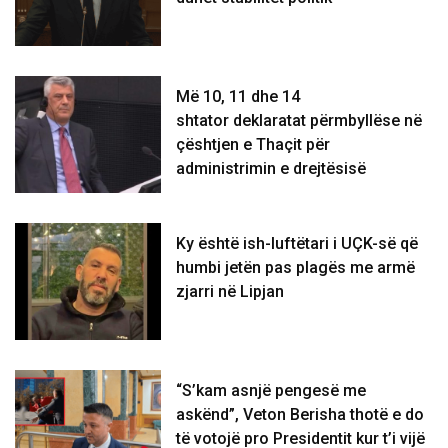
Më 10, 11 dhe 14
shtator deklaratat përmbyllëse në
çështjen e Thaçit për
administrimin e drejtësisë
Ky është ish-luftëtari i UÇK-së që
humbi jetën pas plagës me armë
zjarri në Lipjan
“S’kam asnjë pengesë me
askënd”, Veton Berisha thotë e do
të votojë pro Presidentit kur t’i vijë