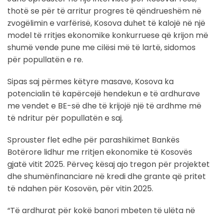
thotë se për të arritur progres të qëndrueshëm në
zvogëlimin e varfërisë, Kosova duhet të kalojë në një
model të rritjes ekonomike konkurruese që krijon më
shumë vende pune me cilësi më të lartë, sidomos
për popullatën e re.
Sipas saj përmes këtyre masave, Kosova ka
potencialin të kapërcejë hendekun e të ardhurave
me vendet e BE-së dhe të krijojë një të ardhme më
të ndritur për popullatën e saj.
Sprouster flet edhe për parashikimet Bankës
Botërore lidhur me rritjen ekonomike të Kosovës
gjatë vitit 2025. Përveç kësaj ajo tregon për projektet
dhe shumënfinanciare në kredi dhe grante që pritet
të ndahen për Kosovën, për vitin 2025.
“Të ardhurat për kokë banori mbeten të ulëta në