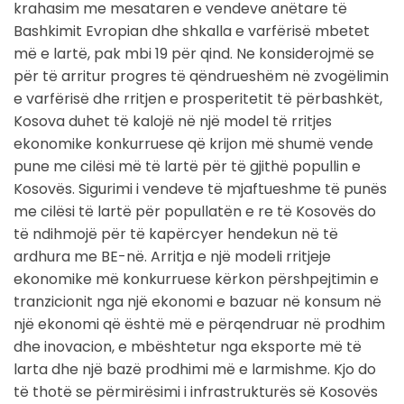
krahasim me mesataren e vendeve anëtare të
Bashkimit Evropian dhe shkalla e varfërisë mbetet
më e lartë, pak mbi 19 për qind. Ne konsiderojmë se
për të arritur progres të qëndrueshëm në zvogëlimin
e varfërisë dhe rritjen e prosperitetit të përbashkët,
Kosova duhet të kalojë në një model të rritjes
ekonomike konkurruese që krijon më shumë vende
pune me cilësi më të lartë për të gjithë popullin e
Kosovës. Sigurimi i vendeve të mjaftueshme të punës
me cilësi të lartë për popullatën e re të Kosovës do
të ndihmojë për të kapërcyer hendekun në të
ardhura me BE-në. Arritja e një modeli rritjeje
ekonomike më konkurruese kërkon përshpejtimin e
tranzicionit nga një ekonomi e bazuar në konsum në
një ekonomi që është më e përqendruar në prodhim
dhe inovacion, e mbështetur nga eksporte më të
larta dhe një bazë prodhimi më e larmishme. Kjo do
të thotë se përmirësimi i infrastrukturës së Kosovës