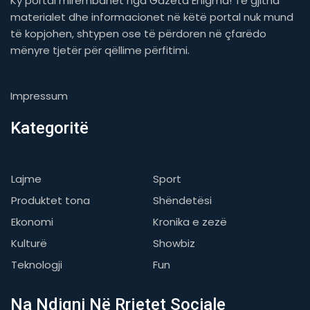
Ky portal mirëmbahet nga Gazeta Enigma! Të gjitha
materialet dhe informacionet në këtë portal nuk mund
të kopjohen, shtypen ose të përdoren në çfarëdo
mënyre tjetër për qëllime përfitimi.
Impressum
Kategoritë
Lajme
Sport
Produktet tona
Shëndetësi
Ekonomi
Kronika e zezë
Kulturë
Showbiz
Teknologji
Fun
Na Ndiqni Në Rrjetet Sociale