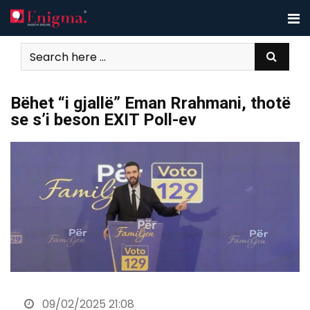
Skip
to
content
Bëhet “i gjallë” Eman Rrahmani, thotë
se s’i beson EXIT Poll-ev
09/02/2025 21:08