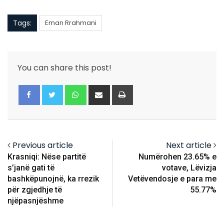
Tags:
Eman Rrahmani
You can share this post!
Whatsapp
Share
Print
via
Email
Previous article
Next article
Krasniqi: Nëse partitë
Numërohen 23.65% e
s’janë gati të
votave, Lëvizja
bashkëpunojnë, ka rrezik
Vetëvendosje e para me
për zgjedhje të
55.77%
njëpasnjëshme