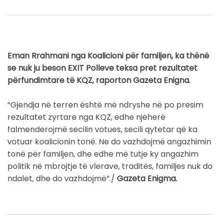
Eman Rrahmani nga Koalicioni për familjen, ka thënë
se nuk ju beson EXIT Polleve teksa pret rezultatet
përfundimtare të KQZ, raporton Gazeta Enigna.
“Gjendja në terren është më ndryshe në po presim
rezultatet zyrtare nga KQZ, edhe njëherë
falmenderojmë secilin votues, secili qytetar që ka
votuar koalicionin tonë. Ne do vazhdojmë angazhimin
tonë për familjen, dhe edhe më tutje ky angazhim
politik në mbrojtje të vlerave, traditës, familjes nuk do
ndalet, dhe do vazhdojmë”./
Gazeta Enigma.