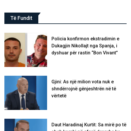
Të Fundit
Policia konfirmon ekstradimin e
Dukagjin Nikollajt nga Spanja, i
dyshuar për rastin “Bon Vivant”
Gjini: As një milion vota nuk e
shndërrojnë gënjeshtrën në të
vërtetë
Daut Haradinaj Kurtit: Sa mirë po të