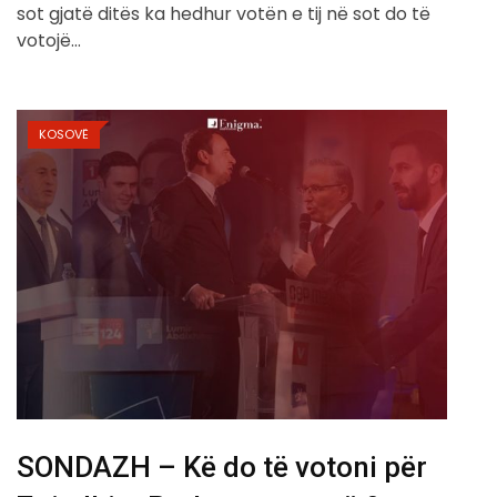
sot gjatë ditës ka hedhur votën e tij në sot do të
votojë…
KOSOVË
SONDAZH – Kë do të votoni për