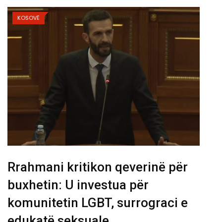
KOSOVË
Rrahmani kritikon qeverinë për
buxhetin: U investua për
komunitetin LGBT, surrograci e
edukatë seksuale