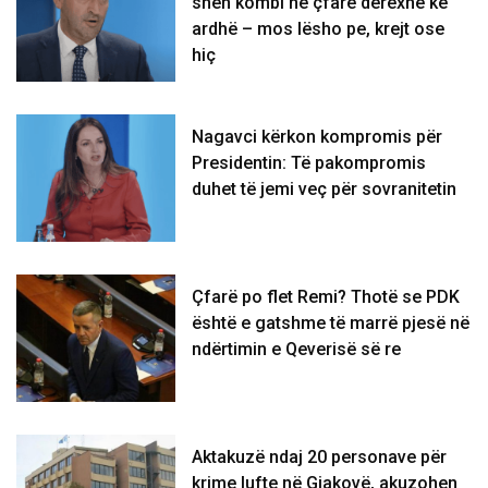
sheh kombi në çfarë derexhe ke
ardhë – mos lësho pe, krejt ose
hiç
Nagavci kërkon kompromis për
Presidentin: Të pakompromis
duhet të jemi veç për sovranitetin
Çfarë po flet Remi? Thotë se PDK
është e gatshme të marrë pjesë në
ndërtimin e Qeverisë së re
Aktakuzë ndaj 20 personave për
krime lufte në Gjakovë, akuzohen