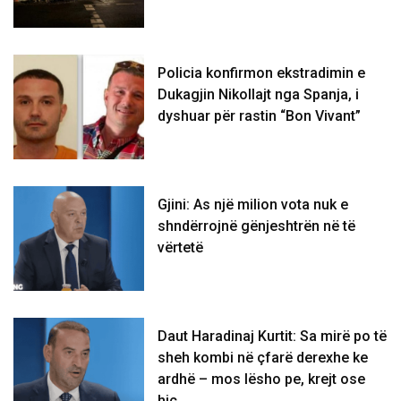
Policia konfirmon ekstradimin e
Dukagjin Nikollajt nga Spanja, i
dyshuar për rastin “Bon Vivant”
Gjini: As një milion vota nuk e
shndërrojnë gënjeshtrën në të
vërtetë
Daut Haradinaj Kurtit: Sa mirë po të
sheh kombi në çfarë derexhe ke
ardhë – mos lësho pe, krejt ose
hiç