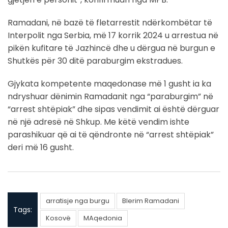
Ramadani, në bazë të fletarrestit ndërkombëtar të
Interpolit nga Serbia, më 17 korrik 2024 u arrestua në
pikën kufitare të Jazhincë dhe u dërgua në burgun e
Shutkës për 30 ditë paraburgim ekstradues.
Gjykata kompetente maqedonase më 1 gusht ia ka
ndryshuar dënimin Ramadanit nga “paraburgim” në
“arrest shtëpiak” dhe sipas vendimit ai është dërguar
në një adresë në Shkup. Me këtë vendim ishte
parashikuar që ai të qëndronte në “arrest shtëpiak”
deri më 16 gusht.
arratisje nga burgu
Blerim Ramadani
Tags:
Kosovë
MAqedonia