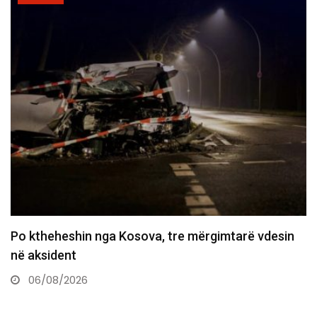
Policia konfirmon ekstradimin e Dukagjin Nikollajt
nga Spanja, i dyshuar…
06/08/2026