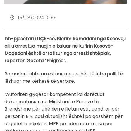
15/08/2024 10:55
Ish-pjesëtari i UÇK-së, Blerim Ramadani nga Kosova, i
cili u arrestua muajin e kaluar në kufirin Kosovë-
Maqedoni është arratisur nga arresti shtëpiak,
raporton Gazeta “Enigma”.
Ramadani ishte arrestuar me urdhër të Interpolit të
lëshuar me kërkesë të Serbisë.
“Autoriteti gjyqësor kompetent ka dorëzuar
dokumentacion në Ministrinë e Punëve të
Brendshme për dhënien e fletarrestit qendror për
personin B.R. pasi aktualisht është i pa qasshëm për
organet e ndjekjes. MPB po ndërmerr masa për
gjetjen e personit”, konfirmuan nga MPB.