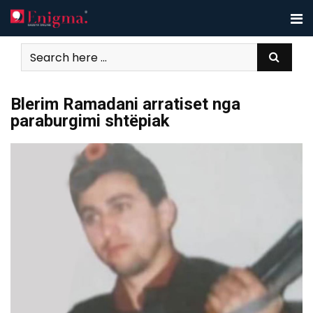
Skip
to
content
Blerim Ramadani arratiset nga
paraburgimi shtëpiak