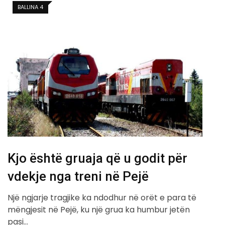
BALLINA 4
Kjo është gruaja që u godit për
vdekje nga treni në Pejë
Një ngjarje tragjike ka ndodhur në orët e para të
mëngjesit në Pejë, ku një grua ka humbur jetën
pasi…