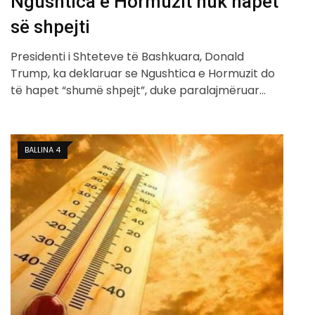
Ngushtica e Hormuzit nuk hapet
së shpejti
Presidenti i Shteteve të Bashkuara, Donald
Trump, ka deklaruar se Ngushtica e Hormuzit do
të hapet “shumë shpejt”, duke paralajmëruar…
BALLINA 4