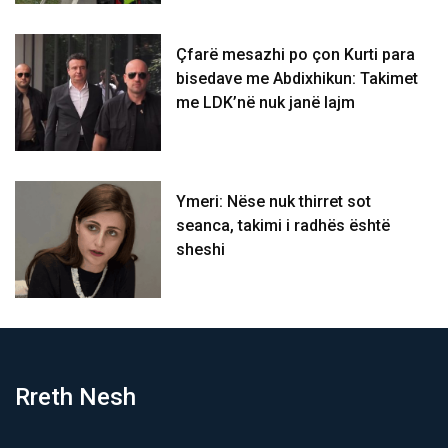
Çfarë mesazhi po çon Kurti para
bisedave me Abdixhikun: Takimet
me LDK’në nuk janë lajm
Ymeri: Nëse nuk thirret sot
seanca, takimi i radhës është
sheshi
Rreth Nesh