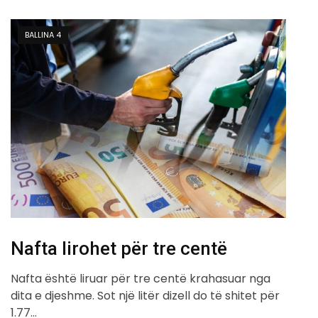
BALLINA 4
Nafta lirohet për tre centë
Nafta është liruar për tre centë krahasuar nga
dita e djeshme. Sot një litër dizell do të shitet për
1.77…