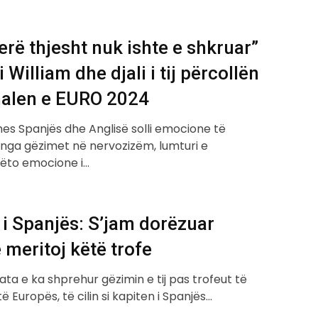
erë thjesht nuk ishte e shkruar”
 William dhe djali i tij përcollën
finalen e EURO 2024
mes Spanjës dhe Anglisë solli emocione të
nga gëzimet në nervozizëm, lumturi e
Këto emocione i…
i Spanjës: S’jam dorëzuar
e meritoj këtë trofe
ta e ka shprehur gëzimin e tij pas trofeut të
ë Europës, të cilin si kapiten i Spanjës…