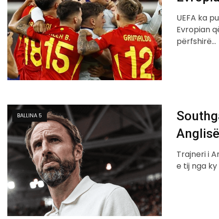
UEFA ka pu
Evropian q
përfshirë…
Southga
BALLINA 5
Anglis
Trajneri i 
e tij nga k