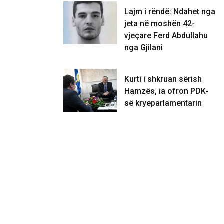
Lajm i rëndë: Ndahet nga
jeta në moshën 42-
vjeçare Ferd Abdullahu
nga Gjilani
Kurti i shkruan sërish
Hamzës, ia ofron PDK-
së kryeparlamentarin