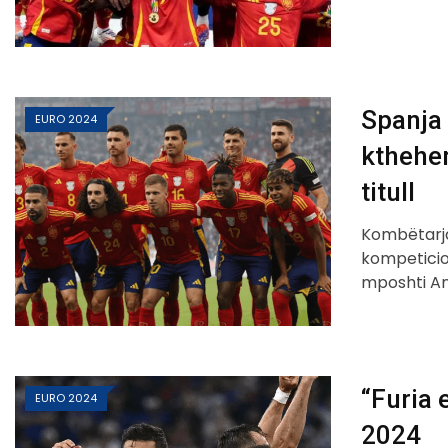
Spanja 
EURO 2024
kthehen
titull
Kombëtarja 
kompeticion
mposhti Ang
“Furia 
EURO 2024
2024