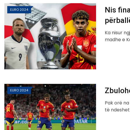
Nis fin
EURO 2024
përball
Ka nisur ng
madhe e Kam
Zbulohe
EURO 2024
Pak orë na
të ndeshet 