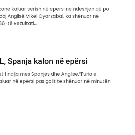
 kanë kaluar sërish në epërsi në ndeshjen që po
ndaj Anglisë.Mikel Oyarzabal, ka shënuar në
86-të.Rezultati…
, Spanja kalon në epërsi
et finalja mes Spanjës dhe Anglisë.“Furia e
aluar në epërsi pas golit të shënuar në minutën