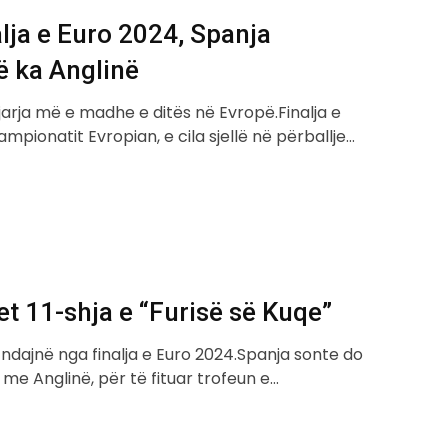
alja e Euro 2024, Spanja
ë ka Anglinë
jarja më e madhe e ditës në Evropë.Finalja e
pionatit Evropian, e cila sjellë në përballje…
t 11-shja e “Furisë së Kuqe”
 ndajnë nga finalja e Euro 2024.Spanja sonte do
me Anglinë, për të fituar trofeun e…