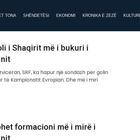
ET TONA
SHËNDETËSI
EKONOMI
KRONIKA E ZEZË
KULTUR
li i Shaqirit më i bukuri i
nit
 zviceran, SRF, ka hapur një sondazh për golin
r të Kampionatit Evropian. Dhe më i miri
het formacioni më i mirë i
nit