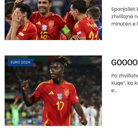
Spanjollët
zhvillojnë 
minutën e 
GOOOOL
EURO 2024
Po zhvilloh
Kuqe”, ka k
e…