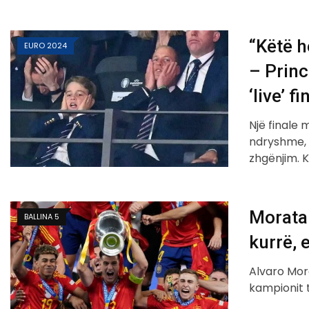
“Këtë h
EURO 2024
– Princi
‘live’ 
Një finale 
ndryshme, 
zhgënjim. 
Morata 
BALLINA 5
kurrë, 
Alvaro Mora
kampionit t