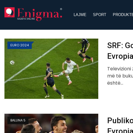
Skip
to
LAJME
SPORT
PRODUKT
content
SRF: Go
EURO 2024
Evropia
Televizioni
më të buku
është…
Publiko
BALLINA 5
Evropia