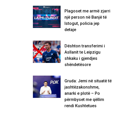
Plagoset me armë zjarri
një person në Banjë të
Istogut, policia jep
detaje
Dështon transferimi i
Asllanit te Leipzigu
shkaku i gjendjes
shëndetësore
Gruda: Jemi në situatë të
jashtëzakonshme,
anarki e plotë – Po
përmbyset me qëllim
rendi Kushtetues