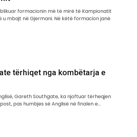
blikuar formacionin më të mirë të Kampionatit
ë u mbajt në Gjermani. Në këtë formacion janë
te tërhiqet nga kombëtarja e
ë
Anglisë, Gareth Southgate, ka njoftuar tërheqjen
y post, pas humbjes së Anglisë në finalen e…