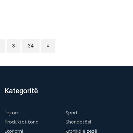
3
34
Kategoritë
Lajme
Sport
Produktet tona
Shëndetësi
Ekonomi
Kronika e zezë