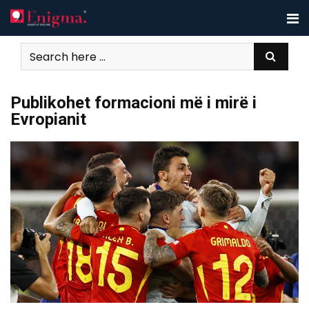
Skip
to
content
Publikohet formacioni më i mirë i
Evropianit