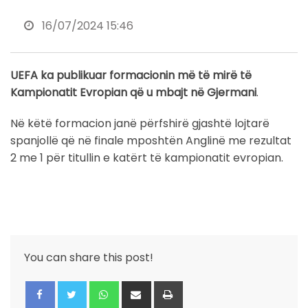
16/07/2024 15:46
UEFA ka publikuar formacionin më të mirë të
Kampionatit Evropian që u mbajt në Gjermani
.
Në këtë formacion janë përfshirë gjashtë lojtarë
spanjollë që në finale mposhtën Anglinë me rezultat
2 me 1 për titullin e katërt të kampionatit evropian.
You can share this post!
Whatsapp
Share
Print
via