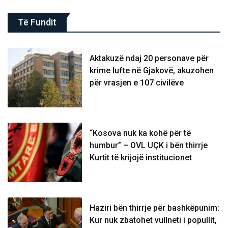
Të Fundit
Aktakuzë ndaj 20 personave për
krime lufte në Gjakovë, akuzohen
për vrasjen e 107 civilëve
“Kosova nuk ka kohë për të
humbur” – OVL UÇK i bën thirrje
Kurtit të krijojë institucionet
Haziri bën thirrje për bashkëpunim:
Kur nuk zbatohet vullneti i popullit,