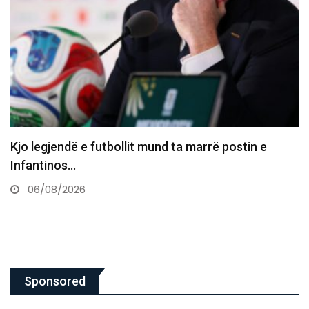
Basketbollistja transgjinore e synon WNBA-në:
Nëse më telefonojnë, nuk do…
06/08/2026
Sponsored