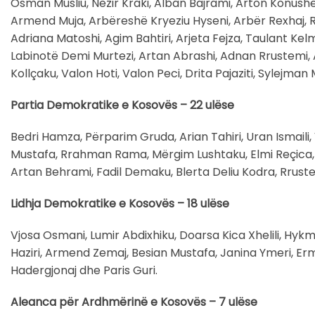
Osman Musliu, Nezir Kraki, Alban Bajrami, Arton Konushev
Armend Muja, Arbëreshë Kryeziu Hyseni, Arbër Rexhaj, Rufk
Adriana Matoshi, Agim Bahtiri, Arjeta Fejza, Taulant Kel
Labinotë Demi Murtezi, Artan Abrashi, Adnan Rrustemi, A
Kollçaku, Valon Hoti, Valon Peci, Drita Pajaziti, Sylejman 
Partia Demokratike e Kosovës – 22 ulëse
Bedri Hamza, Përparim Gruda, Arian Tahiri, Uran Ismaili,
Mustafa, Rrahman Rama, Mërgim Lushtaku, Elmi Reçica, 
Artan Behrami, Fadil Demaku, Blerta Deliu Kodra, Rruste
Lidhja Demokratike e Kosovës – 18 ulëse
Vjosa Osmani, Lumir Abdixhiku, Doarsa Kica Xhelili, Hykm
Haziri, Armend Zemaj, Besian Mustafa, Janina Ymeri, Erm
Hadergjonaj dhe Paris Guri.
Aleanca për Ardhmërinë e Kosovës – 7 ulëse