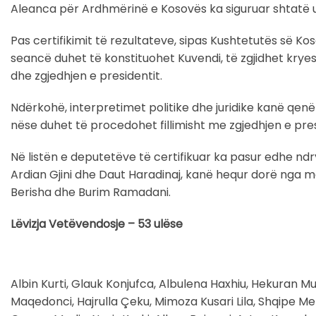
Aleanca për Ardhmërinë e Kosovës ka siguruar shtatë u
Pas certifikimit të rezultateve, sipas Kushtetutës së K
seancë duhet të konstituohet Kuvendi, të zgjidhet krye
dhe zgjedhjen e presidentit.
Ndërkohë, interpretimet politike dhe juridike kanë qenë
nëse duhet të procedohet fillimisht me zgjedhjen e pre
Në listën e deputetëve të certifikuar ka pasur edhe n
Ardian Gjini dhe Daut Haradinaj, kanë hequr dorë nga m
Berisha dhe Burim Ramadani.
Lëvizja Vetëvendosje – 53 ulëse
Albin Kurti, Glauk Konjufca, Albulena Haxhiu, Hekuran Mu
Maqedonci, Hajrulla Çeku, Mimoza Kusari Lila, Shqipe Mehm