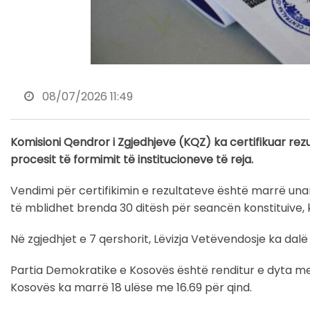
08/07/2026 11:49
Komisioni Qendror i Zgjedhjeve (KQZ) ka certifikuar rez
procesit të formimit të institucioneve të reja.
Vendimi për certifikimin e rezultateve është marrë una
të mblidhet brenda 30 ditësh për seancën konstituive, k
Në zgjedhjet e 7 qershorit, Lëvizja Vetëvendosje ka dalë
Partia Demokratike e Kosovës është renditur e dyta me 
Kosovës ka marrë 18 ulëse me 16.69 për qind.