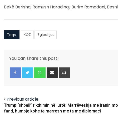
Bekë Berisha, Ramush Haradinaj, Burim Ramadani, Besnik 
Tags:
KQZ
Zgjedhjet
You can share this post!
Whatsapp
Share
Print
via
Email
Facebook
Twitter
Previous article
Trump “shpall” rikthimin në luftë: Marrëveshja me Iranin mo
fund, humbje kohe të merresh me ta me diplomaci