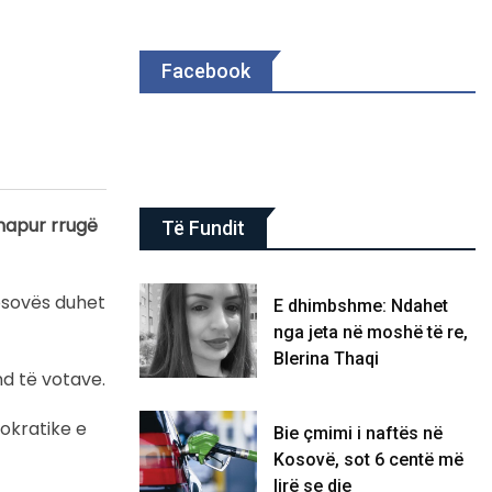
Facebook
 hapur rrugë
Të Fundit
Kosovës duhet
E dhimbshme: Ndahet
nga jeta në moshë të re,
Blerina Thaqi
nd të votave.
okratike e
Bie çmimi i naftës në
Kosovë, sot 6 centë më
lirë se dje