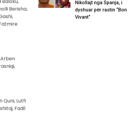
d Baloku,
Nikollajt nga Spanja, i
lli Berisha,
dyshuar për rastin “Bon
Gashi,
Vivant”
 Fatmire
, Arben
asniqi,
 Quni, Lutfi
itaj, Fadil