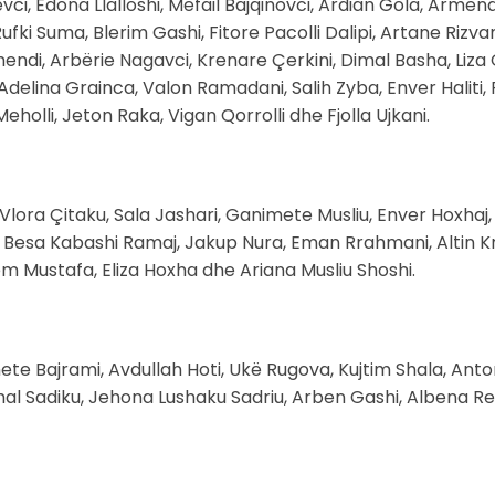
ci, Edona Llalloshi, Mefail Bajqinovci, Ardian Gola, Armen
i Suma, Blerim Gashi, Fitore Pacolli Dalipi, Artane Rizvano
mendi, Arbërie Nagavci, Krenare Çerkini, Dimal Basha, Liza 
delina Grainca, Valon Ramadani, Salih Zyba, Enver Haliti,
Meholli, Jeton Raka, Vigan Qorrolli dhe Fjolla Ujkani.
 Vlora Çitaku, Sala Jashari, Ganimete Musliu, Enver Hoxhaj
Besa Kabashi Ramaj, Jakup Nura, Eman Rrahmani, Altin Kr
m Mustafa, Eliza Hoxha dhe Ariana Musliu Shoshi.
ete Bajrami, Avdullah Hoti, Ukë Rugova, Kujtim Shala, Anton
al Sadiku, Jehona Lushaku Sadriu, Arben Gashi, Albena Resh