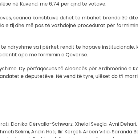
lëse në Kuvend, me 6.74 për qind të votave.
osovës, seanca konstituive duhet të mbahet brenda 30 ditë
sia e tij dhe më pas të vazhdojnë procedurat për formimi
 të ndryshme sa i përket rendit të hapave institucionalë, 
sidentit apo me formimin e Qeverisë.
dryshime. Dy përfaqësues të Aleancës për Ardhmërinë e K
andatet e deputetëve. Në vend të tyre, ulëset do t’i marr
rati, Donika Gërvalla-Schwarz, Xhelal Sveçla, Avni Dehari,
eti Selimi, Andin Hoti, Ilir Kërçeli, Arben Vitia, Saranda B