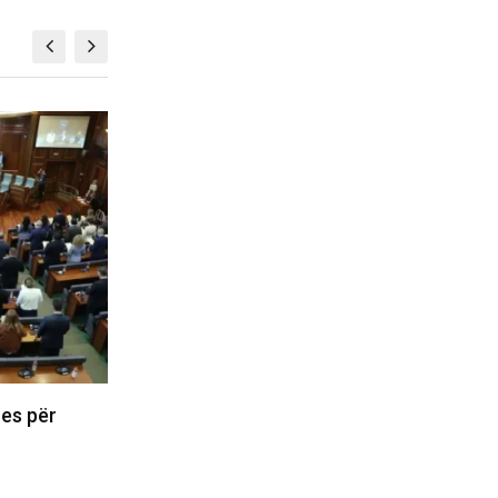
KOSOVË
, tre
Policia konfirmon ekstradimin e
ident
Dukagjin Nikollajt nga Spanja, i
dyshuar…