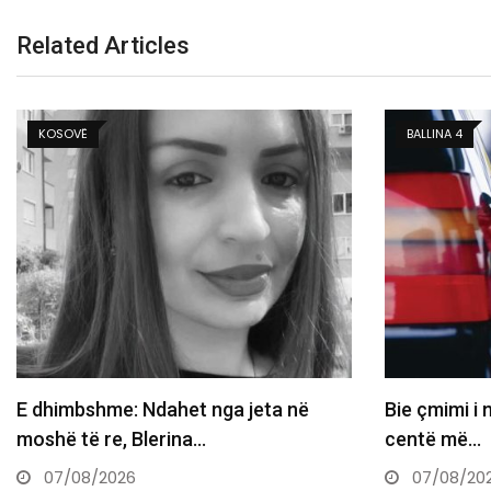
Related Articles
BALLINA 4
BALLINA
Bie çmimi i naftës në Kosovë, sot 6
Sot skadon 
centë më…
konstituimi
07/08/2026
07/08/20