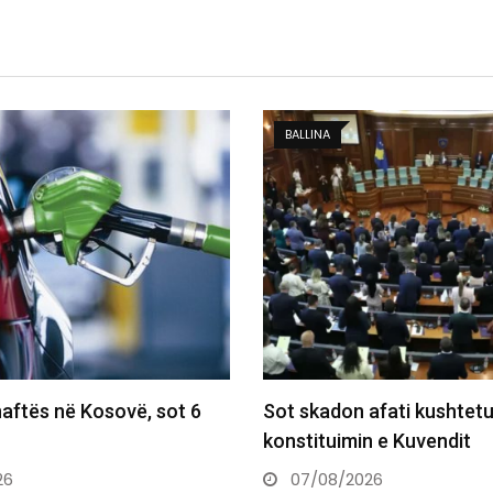
BALLINA
afati kushtetues për
Po ktheheshin nga Kosova
n e Kuvendit
mërgimtarë vdesin në aks
26
06/08/2026