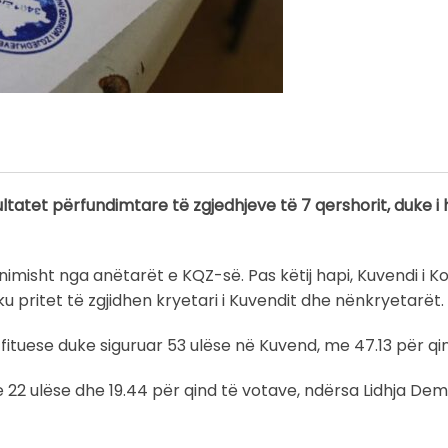
ultatet përfundimtare të zgjedhjeve të 7 qershorit, duke i
nimisht nga anëtarët e KQZ-së. Pas këtij hapi, Kuvendi i 
u pritet të zgjidhen kryetari i Kuvendit dhe nënkryetarët.
 fituese duke siguruar 53 ulëse në Kuvend, me 47.13 për qi
22 ulëse dhe 19.44 për qind të votave, ndërsa Lidhja Dem