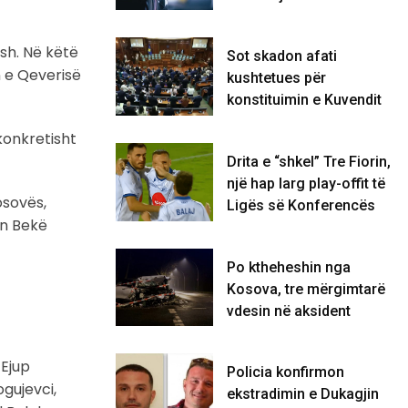
sh. Në këtë
Sot skadon afati
n e Qeverisë
kushtetues për
konstituimin e Kuvendit
konkretisht
Drita e “shkel” Tre Fiorin,
një hap larg play-offit të
osovës,
Ligës së Konferencës
in Bekë
Po ktheheshin nga
Kosova, tre mërgimtarë
vdesin në aksident
 Ejup
Policia konfirmon
ogujevci,
ekstradimin e Dukagjin