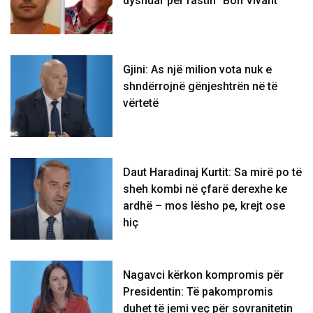
dyshuar për rastin “Bon Vivant”
Gjini: As një milion vota nuk e
shndërrojnë gënjeshtrën në të
vërtetë
Daut Haradinaj Kurtit: Sa mirë po të
sheh kombi në çfarë derexhe ke
ardhë – mos lësho pe, krejt ose
hiç
Nagavci kërkon kompromis për
Presidentin: Të pakompromis
duhet të jemi veç për sovranitetin