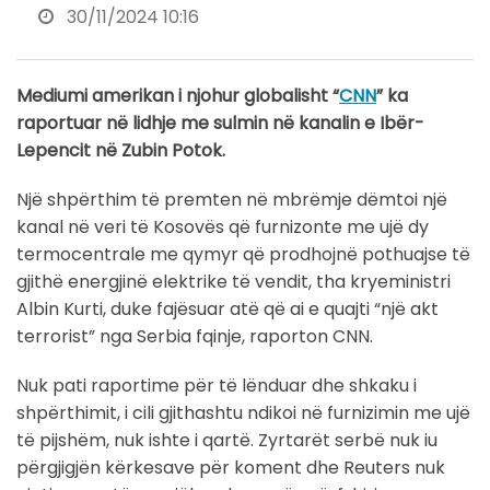
30/11/2024 10:16
Mediumi amerikan i njohur globalisht “
CNN
” ka
raportuar në lidhje me sulmin në kanalin e Ibër-
Lepencit në Zubin Potok.
Një shpërthim të premten në mbrëmje dëmtoi një
kanal në veri të Kosovës që furnizonte me ujë dy
termocentrale me qymyr që prodhojnë pothuajse të
gjithë energjinë elektrike të vendit, tha kryeministri
Albin Kurti, duke fajësuar atë që ai e quajti “një akt
terrorist” nga Serbia fqinje, raporton CNN.
Nuk pati raportime për të lënduar dhe shkaku i
shpërthimit, i cili gjithashtu ndikoi në furnizimin me ujë
të pijshëm, nuk ishte i qartë. Zyrtarët serbë nuk iu
përgjigjën kërkesave për koment dhe Reuters nuk