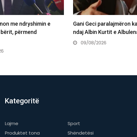
n me ndryshimin e
Gani Geci paralajmëron kallë
rit, përmend
ndaj Albin Kurtit e Albulena…
09/08/2026
Kategoritë
Lajme
Sport
Produktet tona
Shëndetësi