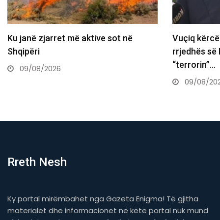
u janë zjarret më aktive sot në
Vuçiq kërcëno
hqipëri
rrjedhës së Ibë
“terrorin”…
09/08/2026
09/08/2026
Rreth Nesh
Ky portal mirëmbahet nga Gazeta Enigma! Të gjitha
materialet dhe informacionet në këtë portal nuk mund