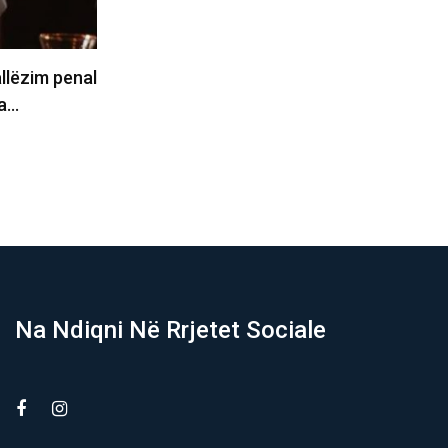
zim penal
CNN: Kërkohet rrugëdalje, Trump
L
përballet me zgjedhje të vështira për…
S
09/08/2026
Na Ndiqni Në Rrjetet Sociale