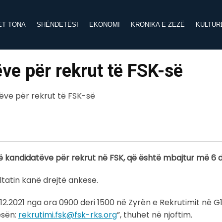
ET TONA
SHËNDETËSI
EKONOMI
KRONIKA E ZEZË
KULTUR
ëve për rekrut të FSK-së
k të kandidatëve për rekrut në FSK, që është mbajtur më 6 d
ltatin kanë drejtë ankese.
9.12.2021 nga ora 0900 deri 1500 në Zyrën e Rekrutimit në 
esën:
rekrutimi.fsk@fsk-rks.org
”, thuhet në njoftim.