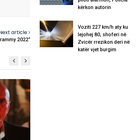
kërkon autorin
Voziti 227 km/h aty ku
Next article
lejohej 80, shoferi në
Grammy 2022”
Zvicër rrezikon deri në
katër vjet burgim
KOSOVË