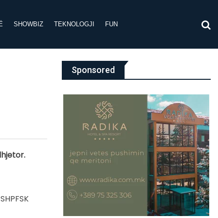
Ë
SHOWBIZ
TEKNOLOGJI
FUN
Sponsored
hjetor.
G1SHPFSK