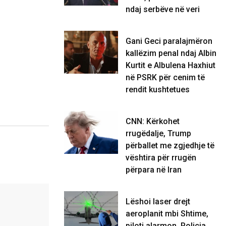
ndaj serbëve në veri
Gani Geci paralajmëron
kallëzim penal ndaj Albin
Kurtit e Albulena Haxhiut
në PSRK për cenim të
rendit kushtetues
CNN: Kërkohet
rrugëdalje, Trump
përballet me zgjedhje të
vështira për rrugën
përpara në Iran
Lëshoi laser drejt
aeroplanit mbi Shtime,
piloti alarmon, Policia