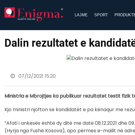
Skip
to
LAJME
SPORT
PRODUKT
content
Dalin rezultatet e kandidat
07/12/2021 15:20
Ministria e Mbrojtjes ka publikuar rezultatet testit fizi
Kjo ministri njofton se kandidatët e pa kënaqur me rezu
“Afati i ankesës është dy ditë me datë 08.12.2021 dhe 0
(Hyrja nga Fushë Kosova), apo përmes e-mailit në adr