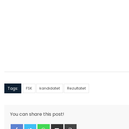
Tags:
FSK
kandidatet
Rezultatet
You can share this post!
Whatsapp
Share
Print