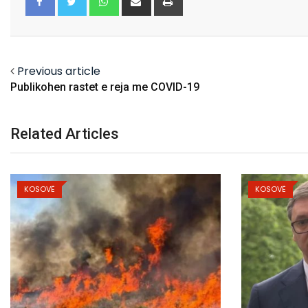
via
Email
Facebook
Twitter
Previous article
Publikohen rastet e reja me COVID-19
Related Articles
KOSOVË
KOSOVË