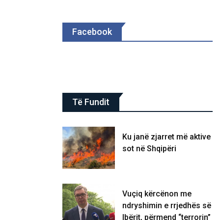
Facebook
Të Fundit
Ku janë zjarret më aktive
sot në Shqipëri
Vuçiq kërcënon me
ndryshimin e rrjedhës së
Ibërit, përmend “terrorin”