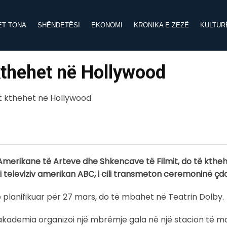
ET TONA
SHËNDETËSI
EKONOMI
KRONIKA E ZEZË
KULTUR
 kthehet në Hollywood
merikane të Arteve dhe Shkencave të Filmit, do të kthe
ti televiziv amerikan ABC, i cili transmeton ceremoninë çdo 
e planifikuar për 27 mars, do të mbahet në Teatrin Dolby.
, akademia organizoi një mbrëmje gala në një stacion të m