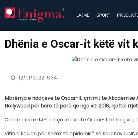
Skip
to
LAJME
SPORT
PRODUKT
content
Dhënia e Oscar-it këtë vit
12/01/2022 16:34
Mbrëmja e ndarjeve të Oscar-it, çmimit të Akademisë A
Hollywood për herë të parë që nga viti 2018, njoftoi rrje
Ceremonia e 94-të e çmimeve të Oscar-it të këtij viti, 
Vitin e kaluar, për shkak të epidemisë së koronavirusit