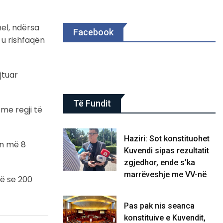
el, ndërsa
Facebook
, u rishfaqën
jtuar
Të Fundit
 me regji të
Haziri: Sot konstituohet
en më 8
Kuvendi sipas rezultatit
zgjedhor, ende s’ka
marrëveshje me VV-në
ë se 200
Pas pak nis seanca
konstituive e Kuvendit,