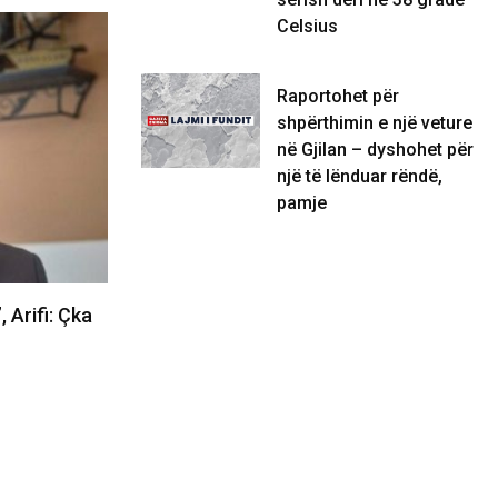
Celsius
KULTURË
Raportohet për
shpërthimin e një veture
në Gjilan – dyshohet për
një të lënduar rëndë,
pamje
 Arifi: Çka
Nafta lirohet për 5 cent, çmimi zbret
në 1.72 euro…
06/08/2026