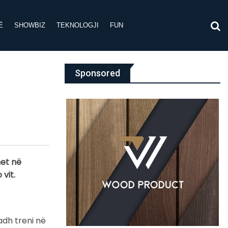
Ë
SHOWBIZ
TEKNOLOGJI
FUN
Sponsored
het në
vit.
adh treni në