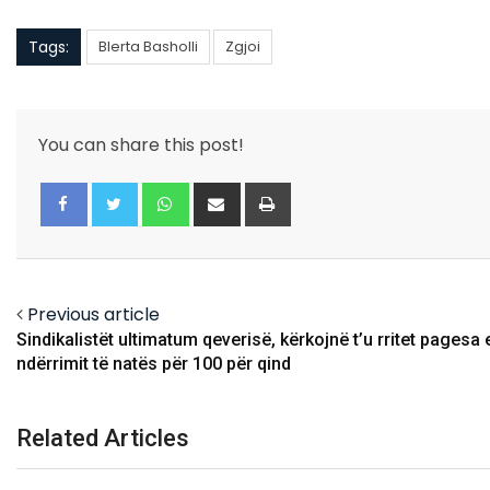
Tags:
Blerta Basholli
Zgjoi
You can share this post!
Whatsapp
Share
Print
via
Email
Facebook
Twitter
Previous article
Sindikalistët ultimatum qeverisë, kërkojnë t’u rritet pagesa 
ndërrimit të natës për 100 për qind
Related Articles