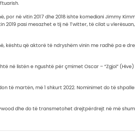
ftuarish.
, por në vitin 2017 dhe 2018 ishte komediani Jimmy Kimm
in 2019 pasi mesazhet e tij në Twitter, të cilat u vlerësuan
ë, kështu që aktorë të ndryshëm vinin me radhë pa e dre
shtë në listën e ngushtë për çmimet Oscar – “Zgjoi” (Hive)
ndon të martën, më 1 shkurt 2022. Nominimet do të shpall
wood dhe do të transmetohet drejtpërdrejt në më shum