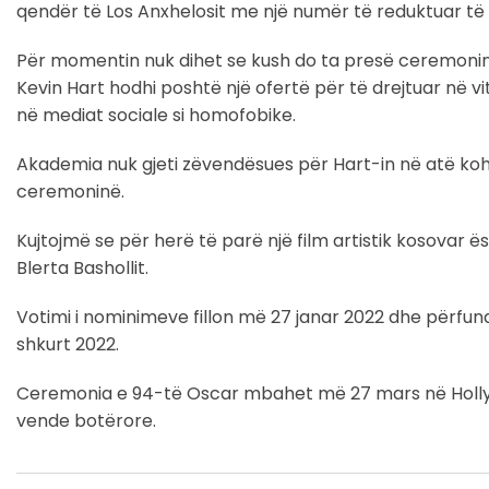
qendër të Los Anxhelosit me një numër të reduktuar të 
Për momentin nuk dihet se kush do ta presë ceremoninë
Kevin Hart hodhi poshtë një ofertë për të drejtuar në vit
në mediat sociale si homofobike.
Akademia nuk gjeti zëvendësues për Hart-in në atë koh
ceremoninë.
Kujtojmë se për herë të parë një film artistik kosovar ë
Blerta Bashollit.
Votimi i nominimeve fillon më 27 janar 2022 dhe përfu
shkurt 2022.
Ceremonia e 94-të Oscar mbahet më 27 mars në Holly
vende botërore.