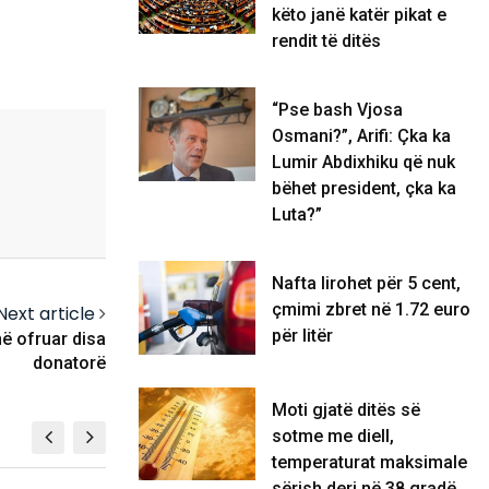
këto janë katër pikat e
rendit të ditës
“Pse bash Vjosa
Osmani?”, Arifi: Çka ka
Lumir Abdixhiku që nuk
bëhet president, çka ka
Luta?”
Nafta lirohet për 5 cent,
çmimi zbret në 1.72 euro
Next article
për litër
anë ofruar disa
donatorë
Moti gjatë ditës së
sotme me diell,
temperaturat maksimale
sërish deri në 38 gradë