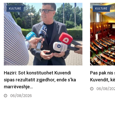
KULTURË
KULTURË
Haziri: Sot konstituohet Kuvendi
Pas pak nis
sipas rezultatit zgjedhor, ende s’ka
Kuvendit, k
marrëveshje…
06/08/20
06/08/2026