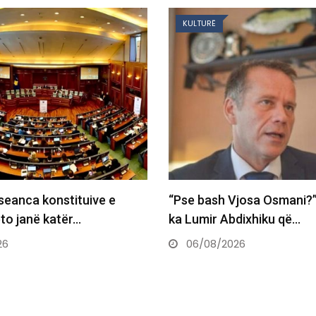
KULTURË
 seanca konstituive e
“Pse bash Vjosa Osmani?”,
ëto janë katër…
ka Lumir Abdixhiku që…
26
06/08/2026