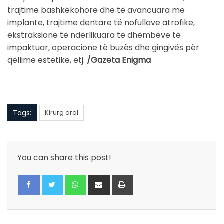
trajtime bashkëkohore dhe të avancuara me
implante, trajtime dentare të nofullave atrofike,
ekstraksione të ndërlikuara të dhëmbëve të
impaktuar, operacione të buzës dhe gingivës për
qëllime estetike, etj.
/Gazeta Enigma
Tags:
Kirurg oral
You can share this post!
Whatsapp
Share
Print
via
Email