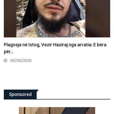
Vdes ish-luftëtari i UÇK-së Avni Hoxha
08/08/2026
Sponsored