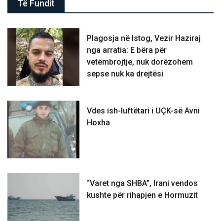
Të Fundit
Plagosja në Istog, Vezir Haziraj
nga arratia: E bëra për
vetëmbrojtje, nuk dorëzohem
sepse nuk ka drejtësi
Vdes ish-luftëtari i UÇK-së Avni
Hoxha
“Varet nga SHBA”, Irani vendos
kushte për rihapjen e Hormuzit