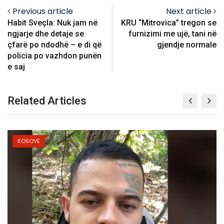
Previous article
Next article
Habit Sveçla: Nuk jam në
KRU “Mitrovica” tregon se
ngjarje dhe detaje se
furnizimi me ujë, tani në
çfarë po ndodhë – e di që
gjendje normale
policia po vazhdon punën
e saj
Related Articles
KOSOVË