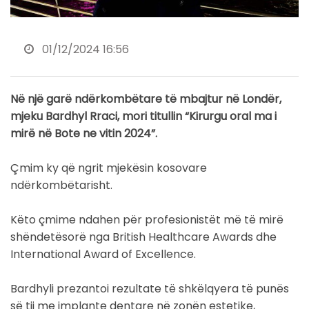
01/12/2024 16:56
Në një garë ndërkombëtare të mbajtur në Londër,
mjeku Bardhyl Rraci, mori titullin “Kirurgu oral ma i
mirë në Bote ne vitin 2024”.
Çmim ky që ngrit mjekësin kosovare
ndërkombëtarisht.
Këto çmime ndahen për profesionistët më të mirë
shëndetësorë nga British Healthcare Awards dhe
International Award of Excellence.
Bardhyli prezantoi rezultate të shkëlqyera të punës
së tij me implante dentare në zonën estetike,