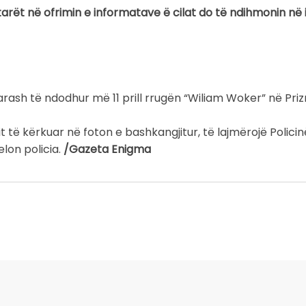
arët në ofrimin e informatave ë cilat do të ndihmonin në i
 parash të ndodhur më 11 prill rrugën “Wiliam Woker” në Priz
të kërkuar në foton e bashkangjitur, të lajmërojë Polici
elon policia.
/Gazeta Enigma