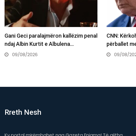
enal
CNN: Kërkohet rrugëdalje, Trump
Lëshoi
përballet me zgjedhje të vështira për…
Shtime,
kërko
09/08/2026
09/
Rreth Nesh
Ky portal mirëmbahet nga Gazeta Enigma! Të gjitha