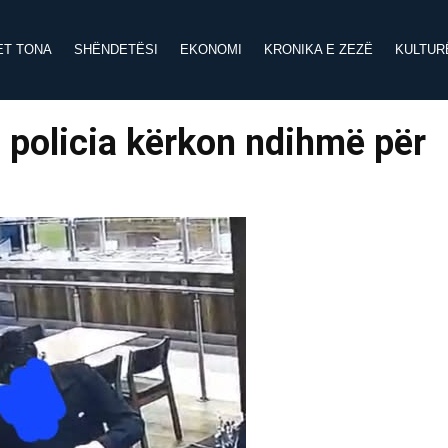
ET TONA
SHËNDETËSI
EKONOMI
KRONIKA E ZEZË
KULTUR
, policia kërkon ndihmë për