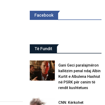
Facebook
Të Fundit
Gani Geci paralajmëron
kallëzim penal ndaj Albin
Kurtit e Albulena Haxhiut
në PSRK për cenim të
rendit kushtetues
CNN: Kërkohet