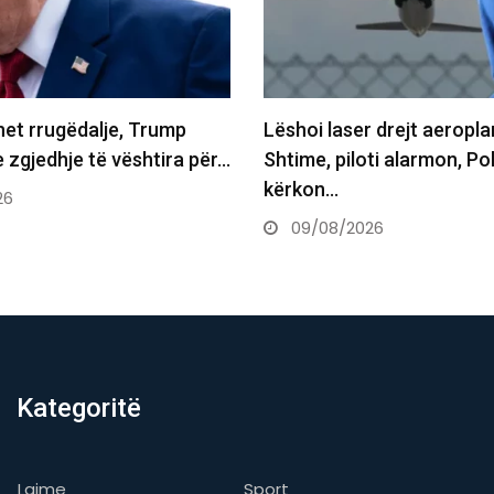
 laser drejt aeroplanit mbi
Voziti 227 km/h aty k
 piloti alarmon, Policia
shoferi në Zvicër…
n…
09/08/2026
08/2026
Kategoritë
Lajme
Sport