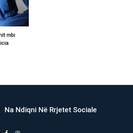
u lejohej 80,
Si Irani, ashtu edhe Omani kanë
pretendime mbi Ngushticën e…
09/08/2026
Na Ndiqni Në Rrjetet Sociale