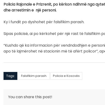
Policia Rajonale e Prizrenit, po kërkon ndihmë nga qytet
dhe arrestimin e një personi.
Ky i fundit po dyshohet për falsifikim parash.
Sipas policisë, ai po kërkohet për një rast të falsifikim
“Kushdo që ka informacion për vendndodhjen e personit 
apo të lajmërohet në stacionin më të afërt policor”, ap
Tags:
Falsifikim parash.
Policia e Kosovës
You can share this post!