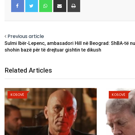
Whatsapp
Share
Print
via
Email
Facebook
Twitter
Previous article
Sulmi Ibër-Lepenc, ambasadori Hill në Beograd: ShBA-të n
shohin bazë për të drejtuar gishtin te dikush
Related Articles
KOSOVË
KOSO