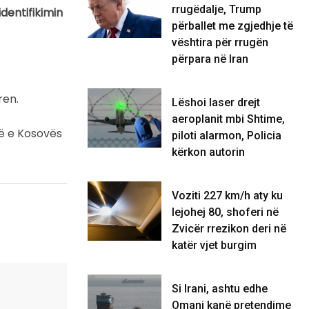
rrugëdalje, Trump
dentifikimin
përballet me zgjedhje të
vështira për rrugën
përpara në Iran
ren.
Lëshoi laser drejt
aeroplanit mbi Shtime,
në e Kosovës
piloti alarmon, Policia
kërkon autorin
Voziti 227 km/h aty ku
lejohej 80, shoferi në
Zvicër rrezikon deri në
katër vjet burgim
Si Irani, ashtu edhe
Omani kanë pretendime