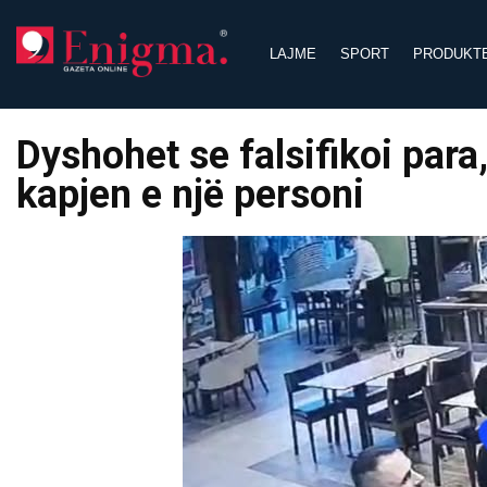
Skip
to
LAJME
SPORT
PRODUKT
content
Dyshohet se falsifikoi para
kapjen e një personi