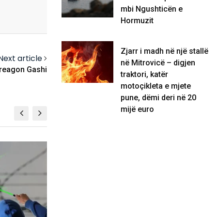
mbi Ngushticën e
Hormuzit
Zjarr i madh në një stallë
Next article
në Mitrovicë – digjen
, reagon Gashi
traktori, katër
motoçikleta e mjete
pune, dëmi deri në 20
mijë euro
KOSOVË