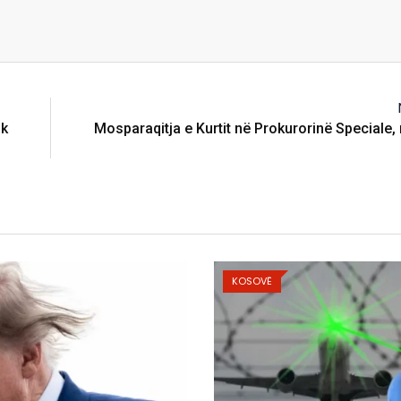
uk
Mosparaqitja e Kurtit në Prokurorinë Speciale
VË
KOSOVË