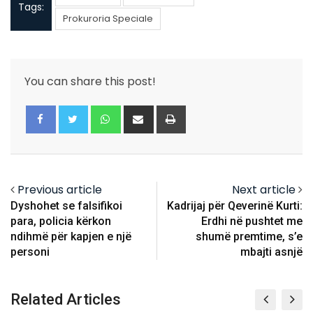
Tags:
Prokuroria Speciale
You can share this post!
Whatsapp
Share
Print
via
Email
Previous article
Next article
Dyshohet se falsifikoi
Kadrijaj për Qeverinë Kurti:
para, policia kërkon
Erdhi në pushtet me
ndihmë për kapjen e një
shumë premtime, s’e
personi
mbajti asnjë
Related Articles