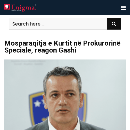
Skip
to
content
Mosparaqitja e Kurtit në Prokurorinë
Speciale, reagon Gashi