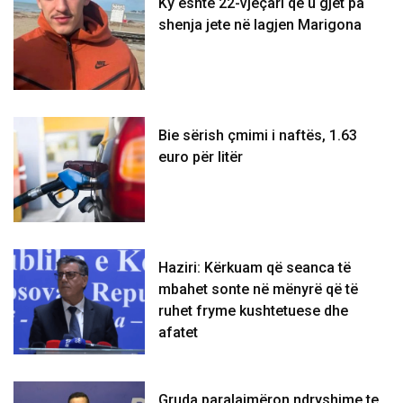
Ky është 22-vjeçari që u gjet pa
shenja jete në lagjen Marigona
Bie sërish çmimi i naftës, 1.63
euro për litër
Haziri: Kërkuam që seanca të
mbahet sonte në mënyrë që të
ruhet fryme kushtetuese dhe
afatet
Gruda paralajmëron ndryshime te