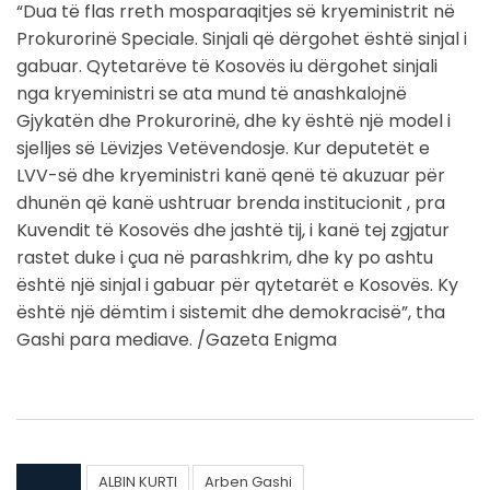
“Dua të flas rreth mosparaqitjes së kryeministrit në
Prokurorinë Speciale. Sinjali që dërgohet është sinjal i
gabuar. Qytetarëve të Kosovës iu dërgohet sinjali
nga kryeministri se ata mund të anashkalojnë
Gjykatën dhe Prokurorinë, dhe ky është një model i
sjelljes së Lëvizjes Vetëvendosje. Kur deputetët e
LVV-së dhe kryeministri kanë qenë të akuzuar për
dhunën që kanë ushtruar brenda institucionit , pra
Kuvendit të Kosovës dhe jashtë tij, i kanë tej zgjatur
rastet duke i çua në parashkrim, dhe ky po ashtu
është një sinjal i gabuar për qytetarët e Kosovës. Ky
është një dëmtim i sistemit dhe demokracisë”, tha
Gashi para mediave. /Gazeta Enigma
ALBIN KURTI
Arben Gashi