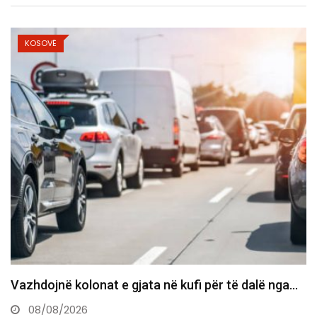
KOSOVË
Bie sërish çmimi i naftës, 1.63 euro për litër
08/08/2026