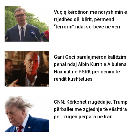
Vuçiq kërcënon me ndryshimin e
rrjedhës së Ibërit, përmend
“terrorin” ndaj serbëve në veri
Gani Geci paralajmëron kallëzim
penal ndaj Albin Kurtit e Albulena
Haxhiut në PSRK për cenim të
rendit kushtetues
CNN: Kërkohet rrugëdalje, Trump
përballet me zgjedhje të vështira
për rrugën përpara në Iran