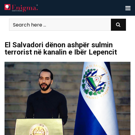
Skip
to
content
El Salvadori dënon ashpër sulmin
terrorist në kanalin e Ibër Lepencit