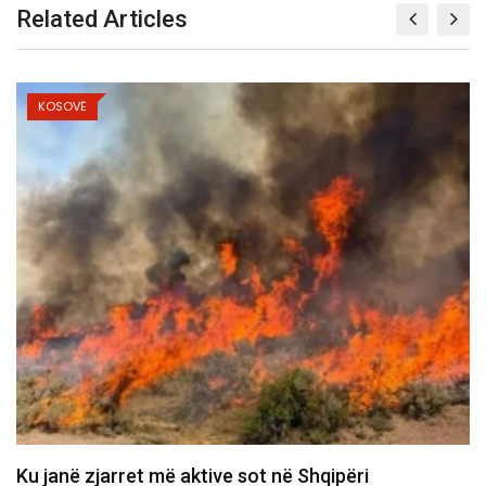
Related Articles
KOSOVË
Vuçiq kërcënon me ndryshimin e rrjedhës së Ibërit,