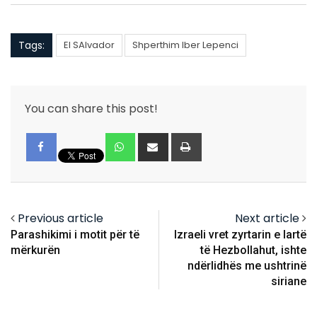
Tags:
El SAlvador
Shperthim Iber Lepenci
You can share this post!
Whatsapp
Share
Print
via
Email
Previous article
Next article
Parashikimi i motit për të
Izraeli vret zyrtarin e lartë
mërkurën
të Hezbollahut, ishte
ndërlidhës me ushtrinë
siriane