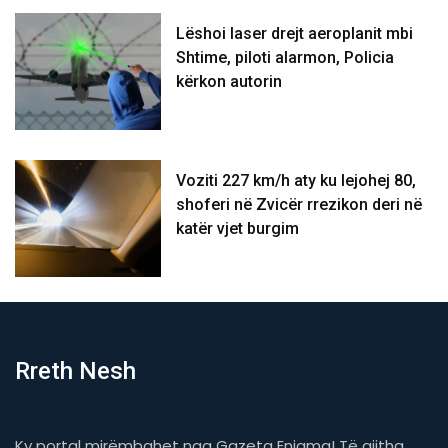
Lëshoi laser drejt aeroplanit mbi
Shtime, piloti alarmon, Policia
kërkon autorin
Voziti 227 km/h aty ku lejohej 80,
shoferi në Zvicër rrezikon deri në
katër vjet burgim
Rreth Nesh
Ky portal mirëmbahet nga Gazeta Enigma! Të gjitha